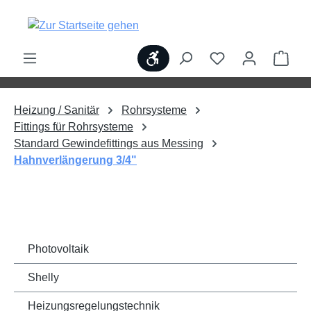
alt springen
Werkzeugleiste anzeigen
Ware
Heizung / Sanitär
Rohrsysteme
Fittings für Rohrsysteme
Standard Gewindefittings aus Messing
Hahnverlängerung 3/4"
Photovoltaik
Shelly
Heizungsregelungstechnik