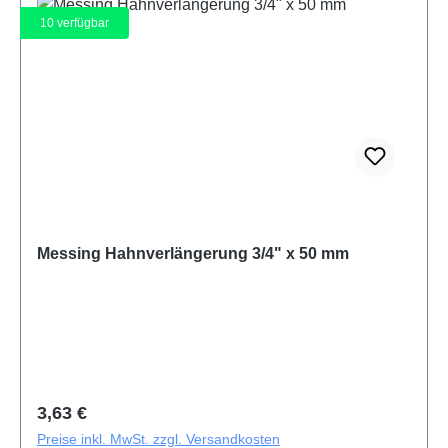
10
verfügbar
Messing Hahnverlängerung 3/4" x 50 mm
Regulärer Preis:
3,63 €
Preise inkl. MwSt. zzgl. Versandkosten