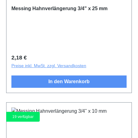
Messing Hahnverlängerung 3/4" x 25 mm
Regulärer Preis:
2,18 €
Preise inkl. MwSt. zzgl. Versandkosten
In den Warenkorb
19
verfügbar