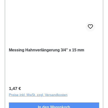
Messing Hahnverlängerung 3/4" x 15 mm
Regulärer Preis:
1,47 €
Preise inkl. MwSt. zzgl. Versandkosten
In den Warenkorb