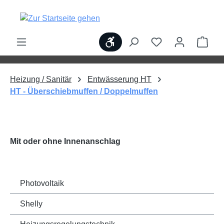
alt springen
Werkzeugleiste anzeigen
Ware
Heizung / Sanitär
Entwässerung HT
HT - Überschiebmuffen / Doppelmuffen
Mit oder ohne Innenanschlag
Photovoltaik
Shelly