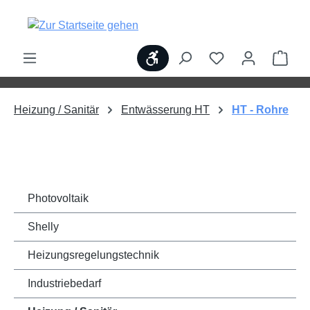
alt springen
Werkzeugleiste anzeigen
Ware
Heizung / Sanitär
Entwässerung HT
HT - Rohre
Photovoltaik
Shelly
Heizungsregelungstechnik
Industriebedarf