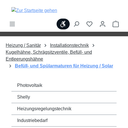
alt springen
Werkzeugleiste anzeigen
Ware
Heizung / Sanitär
Installationstechnik
Kugelhähne, Schrägsitzventile, Befüll- und
Entleerungshähne
Befüll- und Spülarmaturen für Heizung / Solar
Photovoltaik
Shelly
Heizungsregelungstechnik
Industriebedarf