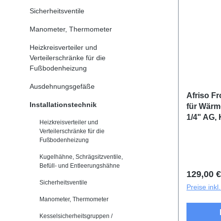
Sicherheitsventile
Manometer, Thermometer
Heizkreisverteiler und
Verteilerschränke für die
Fußbodenheizung
Ausdehnungsgefäße
Afriso F
Installationstechnik
für Wärm
1/4" AG, 
Heizkreisverteiler und
Verteilerschränke für die
Fußbodenheizung
Kugelhähne, Schrägsitzventile,
Befüll- und Entleerungshähne
Reguläre
129,00 €
Sicherheitsventile
Preise ink
Manometer, Thermometer
Kesselsicherheitsgruppen /