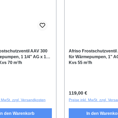
rostschutzventil AAV 300
Afriso Frostschutzventi
epumpen, 1 1/4" AG x 1
für Wärmepumpen, 1" AG
Kvs 70 m³/h
Kvs 55 m³/h
r Preis:
Regulärer Preis:
119,00 €
l. MwSt. zzgl. Versandkosten
Preise inkl. MwSt. zzgl. Vers
In den Warenkorb
In den Warenko