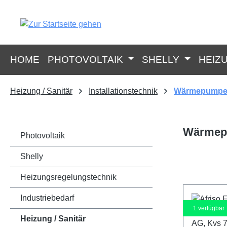
springen
Zur Hauptnavigation springen
HOME
PHOTOVOLTAIK
SHELLY
HEIZ
Heizung / Sanitär
Installationstechnik
Wärmepumpe
Wärmep
Photovoltaik
Shelly
Heizungsregelungstechnik
Industriebedarf
1
verfügbar
Heizung / Sanitär