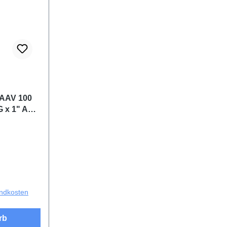
l AAV 100
 x 1" AG,
andkosten
rb