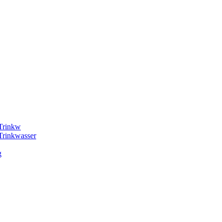
 Trinkw
Trinkwasser
g