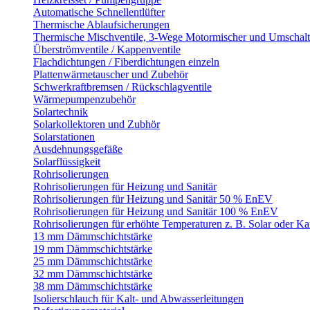
Automatische Schnellentlüfter
Thermische Ablaufsicherungen
Thermische Mischventile, 3-Wege Motormischer und Umschalt
Überströmventile / Kappenventile
Flachdichtungen / Fiberdichtungen einzeln
Plattenwärmetauscher und Zubehör
Schwerkraftbremsen / Rückschlagventile
Wärmepumpenzubehör
Solartechnik
Solarkollektoren und Zubhör
Solarstationen
Ausdehnungsgefäße
Solarflüssigkeit
Rohrisolierungen
Rohrisolierungen für Heizung und Sanitär
Rohrisolierungen für Heizung und Sanitär 50 % EnEV
Rohrisolierungen für Heizung und Sanitär 100 % EnEV
Rohrisolierungen für erhöhte Temperaturen z. B. Solar oder K
13 mm Dämmschichtstärke
19 mm Dämmschichtstärke
25 mm Dämmschichtstärke
32 mm Dämmschichtstärke
38 mm Dämmschichtstärke
Isolierschlauch für Kalt- und Abwasserleitungen