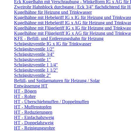
Eck Kugelhahn mit Verschraubung - Winkelform IG x AG für
Zweirohr Hahnblock durchgang / Eck 3/4" flachdichtend für 
Kugelhähne für Heizung und Trinkwasser
Kugelhähne mit Hebelgriff IG x IG für Heizung und Trinkwass
Kugelhähne mit Hebelgriff IG x AG für Heizung und Trinkwas
Kugelhähne mit Flügelgriff IG x IG für Heizung und Trinkwas
Kugelhähne mit Flügelgriff IG x AG für Heizung und Trinkwa
KFE - Befüll- und Entleerungshahn für Heizung
Schrägsitzventile IG x IG für Trinkwasser
Schrägsitzventile 1/2"
Schrägsitzventile 3/4"
Schrägsitzventile 1"
Schrägsitzventile 1 1/4"
Schrägsitzventile 1 1/2"
Schrägsitzventile 2"
Befüll- und Spülarmaturen für Heizung / Solar
Entwässerung HT
HT - Bögen
HT - Rohre
HT - Überschiebmuffen / Doppelmuffen
HT - Muffenstopfen
HT - Reduzierungen
HT - Einfachabzweig
HT - Doppelabzweig
HT - Reinigungsrohre