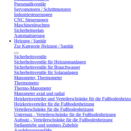
Pneumatikventile
Servomotoren / Schrittmotoren
Industriesteuerungen
CNC Steuerungen
Maschinenleuchten
Sicherheitsrelais
Automatisierung
Heizung / Sanitär
Zur Kategorie Heizung / Sanitär
Sicherheitsventile
Sicherheitsventile für Heizungsanlagen
Sicherheitsventile für Brauchwasser
Sicherheitsventile für Solaranlagen
Manometer, Thermometer
Thermometer
Thermo-Manometer
Manometer axial und radial
Heizkreisverteiler und Verteilerschränke für die Fußbodenheiz
Heizkreisverteiler für die Fußbodenheizung
Verteilerschränke für die Fußbodenheizung
Unterputz - Verteilerschränke für die Fußbodenheizung
Aufputz - Verteilerschränke für die Fußbodenheizung
Stellantriebe und sontiges Zubehör
Ausdehnungsgefäße