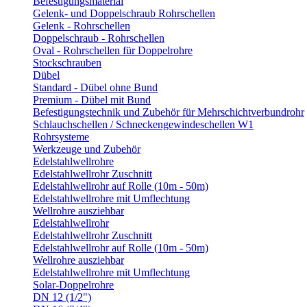
Befestigungsmaterial
Gelenk- und Doppelschraub Rohrschellen
Gelenk - Rohrschellen
Doppelschraub - Rohrschellen
Oval - Rohrschellen für Doppelrohre
Stockschrauben
Dübel
Standard - Dübel ohne Bund
Premium - Dübel mit Bund
Befestigungstechnik und Zubehör für Mehrschichtverbundrohr
Schlauchschellen / Schneckengewindeschellen W1
Rohrsysteme
Werkzeuge und Zubehör
Edelstahlwellrohre
Edelstahlwellrohr Zuschnitt
Edelstahlwellrohr auf Rolle (10m - 50m)
Edelstahlwellrohre mit Umflechtung
Wellrohre ausziehbar
Edelstahlwellrohr
Edelstahlwellrohr Zuschnitt
Edelstahlwellrohr auf Rolle (10m - 50m)
Wellrohre ausziehbar
Edelstahlwellrohre mit Umflechtung
Solar-Doppelrohre
DN 12 (1/2")