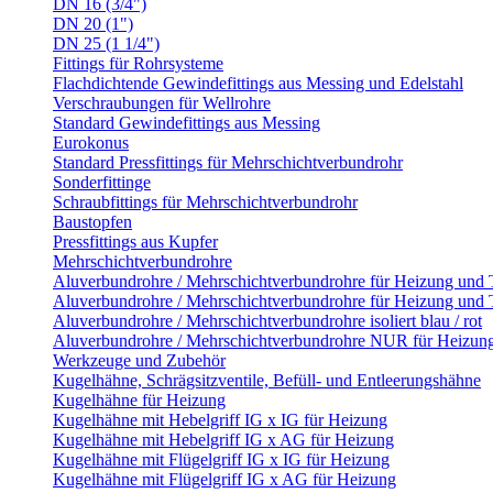
DN 16 (3/4")
DN 20 (1")
DN 25 (1 1/4")
Fittings für Rohrsysteme
Flachdichtende Gewindefittings aus Messing und Edelstahl
Verschraubungen für Wellrohre
Standard Gewindefittings aus Messing
Eurokonus
Standard Pressfittings für Mehrschichtverbundrohr
Sonderfittinge
Schraubfittings für Mehrschichtverbundrohr
Baustopfen
Pressfittings aus Kupfer
Mehrschichtverbundrohre
Aluverbundrohre / Mehrschichtverbundrohre für Heizung und
Aluverbundrohre / Mehrschichtverbundrohre für Heizung und 
Aluverbundrohre / Mehrschichtverbundrohre isoliert blau / rot
Aluverbundrohre / Mehrschichtverbundrohre NUR für Heizun
Werkzeuge und Zubehör
Kugelhähne, Schrägsitzventile, Befüll- und Entleerungshähne
Kugelhähne für Heizung
Kugelhähne mit Hebelgriff IG x IG für Heizung
Kugelhähne mit Hebelgriff IG x AG für Heizung
Kugelhähne mit Flügelgriff IG x IG für Heizung
Kugelhähne mit Flügelgriff IG x AG für Heizung