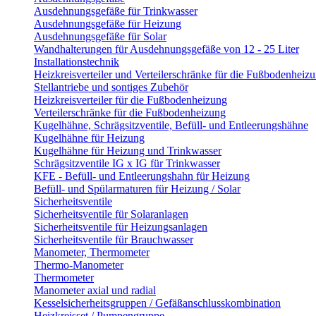
Ausdehnungsgefäße für Trinkwasser
Ausdehnungsgefäße für Heizung
Ausdehnungsgefäße für Solar
Wandhalterungen für Ausdehnungsgefäße von 12 - 25 Liter
Installationstechnik
Heizkreisverteiler und Verteilerschränke für die Fußbodenheiz
Stellantriebe und sontiges Zubehör
Heizkreisverteiler für die Fußbodenheizung
Verteilerschränke für die Fußbodenheizung
Kugelhähne, Schrägsitzventile, Befüll- und Entleerungshähne
Kugelhähne für Heizung
Kugelhähne für Heizung und Trinkwasser
Schrägsitzventile IG x IG für Trinkwasser
KFE - Befüll- und Entleerungshahn für Heizung
Befüll- und Spülarmaturen für Heizung / Solar
Sicherheitsventile
Sicherheitsventile für Solaranlagen
Sicherheitsventile für Heizungsanlagen
Sicherheitsventile für Brauchwasser
Manometer, Thermometer
Thermo-Manometer
Thermometer
Manometer axial und radial
Kesselsicherheitsgruppen / Gefäßanschlusskombination
Heizkreisset / Pumpengruppe