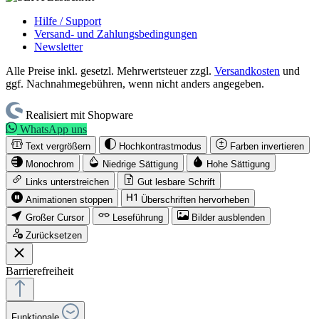
Hilfe / Support
Versand- und Zahlungsbedingungen
Newsletter
Alle Preise inkl. gesetzl. Mehrwertsteuer zzgl.
Versandkosten
und
ggf. Nachnahmegebühren, wenn nicht anders angegeben.
Realisiert mit Shopware
WhatsApp uns
Text vergrößern
Hochkontrastmodus
Farben invertieren
Monochrom
Niedrige Sättigung
Hohe Sättigung
Links unterstreichen
Gut lesbare Schrift
Animationen stoppen
Überschriften hervorheben
Großer Cursor
Leseführung
Bilder ausblenden
Zurücksetzen
Barrierefreiheit
Funktionale