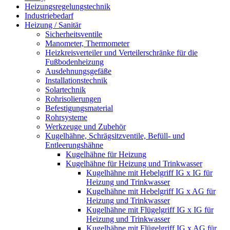
Heizungsregelungstechnik
Industriebedarf
Heizung / Sanitär
Sicherheitsventile
Manometer, Thermometer
Heizkreisverteiler und Verteilerschränke für die
Fußbodenheizung
Ausdehnungsgefäße
Installationstechnik
Solartechnik
Rohrisolierungen
Befestigungsmaterial
Rohrsysteme
Werkzeuge und Zubehör
Kugelhähne, Schrägsitzventile, Befüll- und
Entleerungshähne
Kugelhähne für Heizung
Kugelhähne für Heizung und Trinkwasser
Kugelhähne mit Hebelgriff IG x IG für
Heizung und Trinkwasser
Kugelhähne mit Hebelgriff IG x AG für
Heizung und Trinkwasser
Kugelhähne mit Flügelgriff IG x IG für
Heizung und Trinkwasser
Kugelhähne mit Flügelgriff IG x AG für