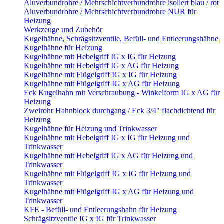
Aluverbundrohre / Mehrschichtverbundrohre isoliert blau / rot
Aluverbundrohre / Mehrschichtverbundrohre NUR für
Heizung
Werkzeuge und Zubehör
Kugelhähne, Schrägsitzventile, Befüll- und Entleerungshähne
Kugelhähne für Heizung
Kugelhähne mit Hebelgriff IG x IG für Heizung
Kugelhähne mit Hebelgriff IG x AG für Heizung
Kugelhähne mit Flügelgriff IG x IG für Heizung
Kugelhähne mit Flügelgriff IG x AG für Heizung
Eck Kugelhahn mit Verschraubung - Winkelform IG x AG für
Heizung
Zweirohr Hahnblock durchgang / Eck 3/4" flachdichtend für
Heizung
Kugelhähne für Heizung und Trinkwasser
Kugelhähne mit Hebelgriff IG x IG für Heizung und
Trinkwasser
Kugelhähne mit Hebelgriff IG x AG für Heizung und
Trinkwasser
Kugelhähne mit Flügelgriff IG x IG für Heizung und
Trinkwasser
Kugelhähne mit Flügelgriff IG x AG für Heizung und
Trinkwasser
KFE - Befüll- und Entleerungshahn für Heizung
Schrägsitzventile IG x IG für Trinkwasser