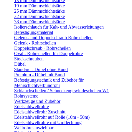
13 mm Dämmschichtstärke
19 mm Dämmschichtstärke
25 mm Dämmschichtstärke
32 mm Dämmschichtstärke
38 mm Dämmschichtstärke
Isolierschlauch für Kalt- und Abwasserleitungen
Befestigungsmaterial
Gelenk- und Doppelschraub Rohrschellen
Gelenk - Rohrschellen
Doppelschraub - Rohrschellen
Oval - Rohrschellen für Doppelrohre
Stockschrauben
Dübel
Standard - Dübel ohne Bund
Premium - Dübel mit Bund
Befestigungstechnik und Zubehör für
Mehrschichtverbundrohr
Schlauchschellen / Schneckengewindeschellen W1
Rohrsysteme
Werkzeuge und Zubehör
Edelstahlwellrohre
Edelstahlwellrohr Zuschnitt
Edelstahlwellrohr auf Rolle (10m - 50m)
Edelstahlwellrohre mit Umflechtung
Wellrohre ausziehbar