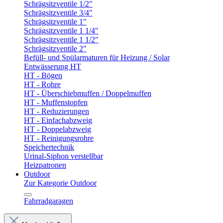
Schrägsitzventile 1/2"
Schrägsitzventile 3/4"
Schrägsitzventile 1"
Schrägsitzventile 1 1/4"
Schrägsitzventile 1 1/2"
Schrägsitzventile 2"
Befüll- und Spülarmaturen für Heizung / Solar
Entwässerung HT
HT - Bögen
HT - Rohre
HT - Überschiebmuffen / Doppelmuffen
HT - Muffenstopfen
HT - Reduzierungen
HT - Einfachabzweig
HT - Doppelabzweig
HT - Reinigungsrohre
Speichertechnik
Urinal-Siphon verstellbar
Heizpatronen
Outdoor
Zur Kategorie Outdoor
Fahrradgaragen