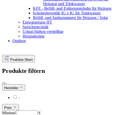
Heizung und Trinkwasser
KFE - Befüll- und Entleerungshahn für Heizung
Schrägsitzventile IG x IG für Trinkwasser
Befüll- und Spülarmaturen für Heizung / Solar
Entwässerung HT
Speichertechnik
Urinal-Siphon verstellbar
Heizpatronen
Outdoor
Produkte filtern
Produkte filtern
Hersteller
-
Preis
Minimal
€