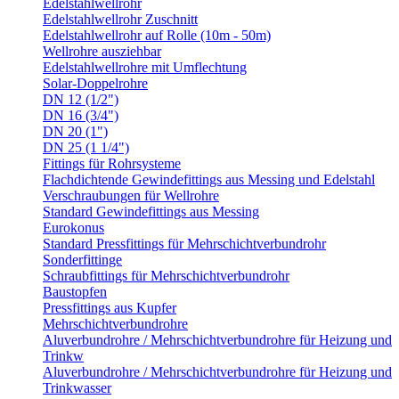
Edelstahlwellrohr
Edelstahlwellrohr Zuschnitt
Edelstahlwellrohr auf Rolle (10m - 50m)
Wellrohre ausziehbar
Edelstahlwellrohre mit Umflechtung
Solar-Doppelrohre
DN 12 (1/2")
DN 16 (3/4")
DN 20 (1")
DN 25 (1 1/4")
Fittings für Rohrsysteme
Flachdichtende Gewindefittings aus Messing und Edelstahl
Verschraubungen für Wellrohre
Standard Gewindefittings aus Messing
Eurokonus
Standard Pressfittings für Mehrschichtverbundrohr
Sonderfittinge
Schraubfittings für Mehrschichtverbundrohr
Baustopfen
Pressfittings aus Kupfer
Mehrschichtverbundrohre
Aluverbundrohre / Mehrschichtverbundrohre für Heizung und
Trinkw
Aluverbundrohre / Mehrschichtverbundrohre für Heizung und
Trinkwasser