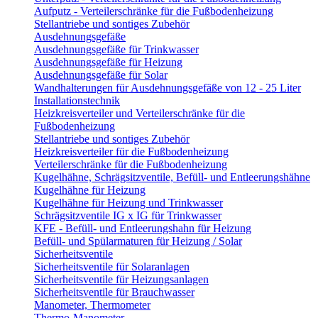
Aufputz - Verteilerschränke für die Fußbodenheizung
Stellantriebe und sontiges Zubehör
Ausdehnungsgefäße
Ausdehnungsgefäße für Trinkwasser
Ausdehnungsgefäße für Heizung
Ausdehnungsgefäße für Solar
Wandhalterungen für Ausdehnungsgefäße von 12 - 25 Liter
Installationstechnik
Heizkreisverteiler und Verteilerschränke für die
Fußbodenheizung
Stellantriebe und sontiges Zubehör
Heizkreisverteiler für die Fußbodenheizung
Verteilerschränke für die Fußbodenheizung
Kugelhähne, Schrägsitzventile, Befüll- und Entleerungshähne
Kugelhähne für Heizung
Kugelhähne für Heizung und Trinkwasser
Schrägsitzventile IG x IG für Trinkwasser
KFE - Befüll- und Entleerungshahn für Heizung
Befüll- und Spülarmaturen für Heizung / Solar
Sicherheitsventile
Sicherheitsventile für Solaranlagen
Sicherheitsventile für Heizungsanlagen
Sicherheitsventile für Brauchwasser
Manometer, Thermometer
Thermo-Manometer