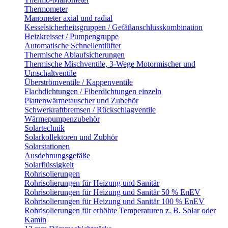
Thermometer
Manometer axial und radial
Kesselsicherheitsgruppen / Gefäßanschlusskombination
Heizkreisset / Pumpengruppe
Automatische Schnellentlüfter
Thermische Ablaufsicherungen
Thermische Mischventile, 3-Wege Motormischer und
Umschaltventile
Überströmventile / Kappenventile
Flachdichtungen / Fiberdichtungen einzeln
Plattenwärmetauscher und Zubehör
Schwerkraftbremsen / Rückschlagventile
Wärmepumpenzubehör
Solartechnik
Solarkollektoren und Zubhör
Solarstationen
Ausdehnungsgefäße
Solarflüssigkeit
Rohrisolierungen
Rohrisolierungen für Heizung und Sanitär
Rohrisolierungen für Heizung und Sanitär 50 % EnEV
Rohrisolierungen für Heizung und Sanitär 100 % EnEV
Rohrisolierungen für erhöhte Temperaturen z. B. Solar oder
Kamin