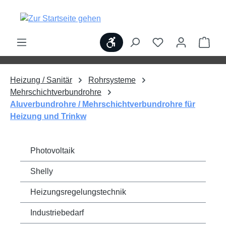
alt springen
Werkzeugleiste anzeigen
Ware
Heizung / Sanitär
Rohrsysteme
Mehrschichtverbundrohre
Aluverbundrohre / Mehrschichtverbundrohre für
Heizung und Trinkw
Photovoltaik
Shelly
Heizungsregelungstechnik
Industriebedarf