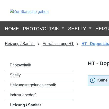
springen
Zur Hauptnavigation springen
HOME
PHOTOVOLTAIK
SHELLY
HEIZ
Heizung / Sanitär
Entwässerung HT
HT - Doppelab
HT - Do
Photovoltaik
Shelly
Keine 
Heizungsregelungstechnik
Industriebedarf
Heizung / Sanitär