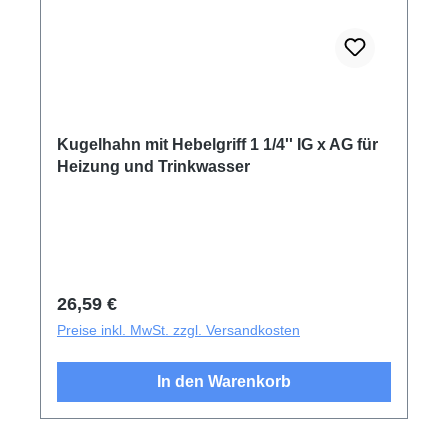
Kugelhahn mit Hebelgriff 1 1/4'' IG x AG für
Heizung und Trinkwasser
Regulärer Preis:
26,59 €
Preise inkl. MwSt. zzgl. Versandkosten
In den Warenkorb