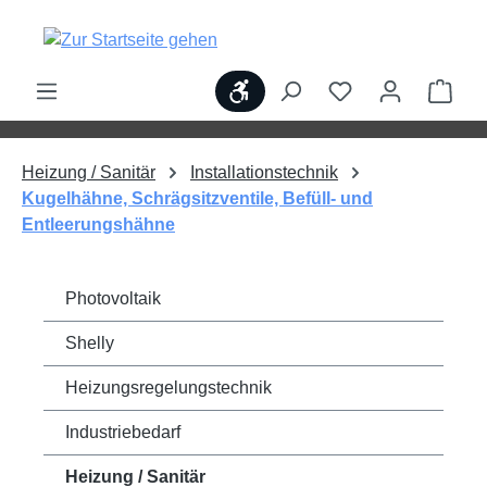
alt springen
Werkzeugleiste anzeigen
Ware
Heizung / Sanitär
Installationstechnik
Kugelhähne, Schrägsitzventile, Befüll- und
Entleerungshähne
Photovoltaik
Shelly
Heizungsregelungstechnik
Industriebedarf
Heizung / Sanitär