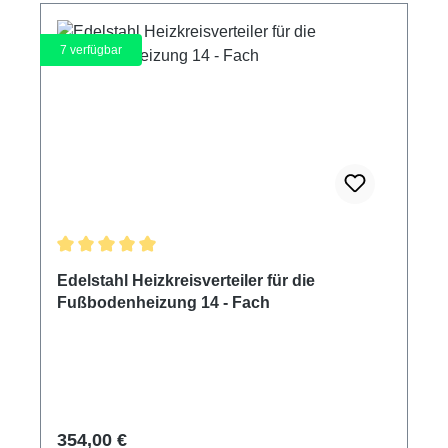
7
verfügbar
Durchschnittliche Bewertung von 5 von 5 Sternen
Edelstahl Heizkreisverteiler für die
Fußbodenheizung 14 - Fach
Regulärer Preis:
354,00 €