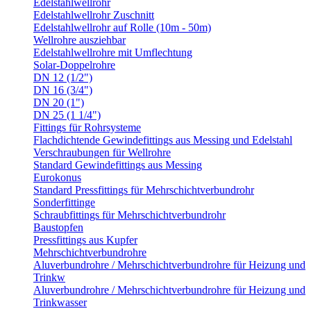
Edelstahlwellrohr
Edelstahlwellrohr Zuschnitt
Edelstahlwellrohr auf Rolle (10m - 50m)
Wellrohre ausziehbar
Edelstahlwellrohre mit Umflechtung
Solar-Doppelrohre
DN 12 (1/2")
DN 16 (3/4")
DN 20 (1")
DN 25 (1 1/4")
Fittings für Rohrsysteme
Flachdichtende Gewindefittings aus Messing und Edelstahl
Verschraubungen für Wellrohre
Standard Gewindefittings aus Messing
Eurokonus
Standard Pressfittings für Mehrschichtverbundrohr
Sonderfittinge
Schraubfittings für Mehrschichtverbundrohr
Baustopfen
Pressfittings aus Kupfer
Mehrschichtverbundrohre
Aluverbundrohre / Mehrschichtverbundrohre für Heizung und
Trinkw
Aluverbundrohre / Mehrschichtverbundrohre für Heizung und
Trinkwasser