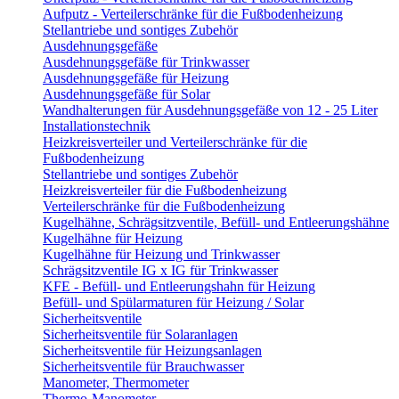
Aufputz - Verteilerschränke für die Fußbodenheizung
Stellantriebe und sontiges Zubehör
Ausdehnungsgefäße
Ausdehnungsgefäße für Trinkwasser
Ausdehnungsgefäße für Heizung
Ausdehnungsgefäße für Solar
Wandhalterungen für Ausdehnungsgefäße von 12 - 25 Liter
Installationstechnik
Heizkreisverteiler und Verteilerschränke für die
Fußbodenheizung
Stellantriebe und sontiges Zubehör
Heizkreisverteiler für die Fußbodenheizung
Verteilerschränke für die Fußbodenheizung
Kugelhähne, Schrägsitzventile, Befüll- und Entleerungshähne
Kugelhähne für Heizung
Kugelhähne für Heizung und Trinkwasser
Schrägsitzventile IG x IG für Trinkwasser
KFE - Befüll- und Entleerungshahn für Heizung
Befüll- und Spülarmaturen für Heizung / Solar
Sicherheitsventile
Sicherheitsventile für Solaranlagen
Sicherheitsventile für Heizungsanlagen
Sicherheitsventile für Brauchwasser
Manometer, Thermometer
Thermo-Manometer