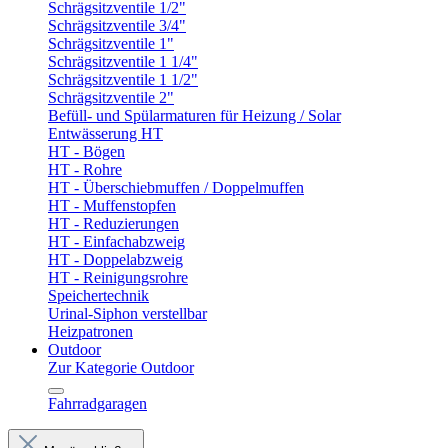
Schrägsitzventile 1/2"
Schrägsitzventile 3/4"
Schrägsitzventile 1"
Schrägsitzventile 1 1/4"
Schrägsitzventile 1 1/2"
Schrägsitzventile 2"
Befüll- und Spülarmaturen für Heizung / Solar
Entwässerung HT
HT - Bögen
HT - Rohre
HT - Überschiebmuffen / Doppelmuffen
HT - Muffenstopfen
HT - Reduzierungen
HT - Einfachabzweig
HT - Doppelabzweig
HT - Reinigungsrohre
Speichertechnik
Urinal-Siphon verstellbar
Heizpatronen
Outdoor
Zur Kategorie Outdoor
Fahrradgaragen