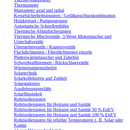
Thermometer
Manometer axial und radial
Kesselsicherheitsgruppen / Gefäßanschlusskombination
Heizkreisset / Pumpengruppe
Automatische Schnellentlüfter
Thermische Ablaufsicherungen
Thermische Mischventile, 3-Wege Motormischer und
Umschaltventile
Überströmventile / Kappenventile
Flachdichtungen / Fiberdichtungen einzeln
Plattenwärmetauscher und Zubehör
Schwerkraftbremsen / Rückschlagventile
Wärmepumpenzubehör
Solartechnik
Solarkollektoren und Zubhör
Solarstationen
Ausdehnungsgefäße
Solarflüssigkeit
Rohrisolierungen
Rohrisolierungen für Heizung und Sanitär
Rohrisolierungen für Heizung und Sanitär 50 % EnEV
Rohrisolierungen für Heizung und Sanitär 100 % EnEV
Rohrisolierungen für erhöhte Temperaturen z. B. Solar oder
Kamin