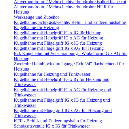
Aluverbundrohre / Mehrschichtverbundrohre isoliert blau / rot
Aluverbundrohre / Mehrschichtverbundrohre NUR für
Heizung
Werkzeuge und Zubehör
Kugelhähne, Schrägsitzventile, Befüll- und Entleerungshähne
Kugelhähne für Heizung
Kugelhähne mit Hebelgriff IG x IG für Heizung
Kugelhähne mit Hebelgriff IG x AG für Heizung
Kugelhähne mit Flügelgriff IG x IG für Heizung
Kugelhähne mit Flügelgriff IG x AG für Heizung
Eck Kugelhahn mit Verschraubung - Winkelform IG x AG für
Heizung
Zweirohr Hahnblock durchgang / Eck 3/4" flachdichtend für
Heizung
Kugelhähne für Heizung und Trinkwasser
Kugelhähne mit Hebelgriff IG x IG für Heizung und
Trinkwasser
Kugelhähne mit Hebelgriff IG x AG für Heizung und
Trinkwasser
Kugelhähne mit Flügelgriff IG x IG für Heizung und
Trinkwasser
Kugelhähne mit Flügelgriff IG x AG für Heizung und
Trinkwasser
KFE - Befüll- und Entleerungshahn für Heizung
Schrägsitzventile IG x IG für Trinkwasser