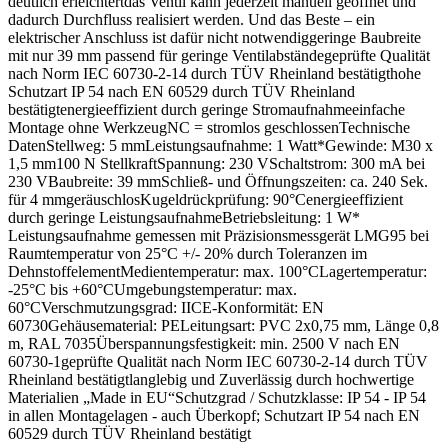
deutlich erleichtertdas Ventil kann jederzeit manuell geöffnet und
dadurch Durchfluss realisiert werden. Und das Beste – ein
elektrischer Anschluss ist dafür nicht notwendiggeringe Baubreite
mit nur 39 mm passend für geringe Ventilabständegeprüfte Qualität
nach Norm IEC 60730-2-14 durch TÜV Rheinland bestätigthohe
Schutzart IP 54 nach EN 60529 durch TÜV Rheinland
bestätigtenergieeffizient durch geringe Stromaufnahmeeinfache
Montage ohne WerkzeugNC = stromlos geschlossenTechnische
DatenStellweg: 5 mmLeistungsaufnahme: 1 Watt*Gewinde: M30 x
1,5 mm100 N StellkraftSpannung: 230 VSchaltstrom: 300 mA bei
230 VBaubreite: 39 mmSchließ- und Öffnungszeiten: ca. 240 Sek.
für 4 mmgeräuschlosKugeldrückprüfung: 90°Cenergieeffizient
durch geringe LeistungsaufnahmeBetriebsleitung: 1 W*
Leistungsaufnahme gemessen mit Präzisionsmessgerät LMG95 bei
Raumtemperatur von 25°C +/- 20% durch Toleranzen im
DehnstoffelementMedientemperatur: max. 100°CLagertemperatur:
-25°C bis +60°CUmgebungstemperatur: max.
60°CVerschmutzungsgrad: IICE-Konformität: EN
60730Gehäusematerial: PELeitungsart: PVC 2x0,75 mm, Länge 0,8
m, RAL 7035Überspannungsfestigkeit: min. 2500 V nach EN
60730-1geprüfte Qualität nach Norm IEC 60730-2-14 durch TÜV
Rheinland bestätigtlanglebig und Zuverlässig durch hochwertige
Materialien „Made in EU“Schutzgrad / Schutzklasse: IP 54 - IP 54
in allen Montagelagen - auch Überkopf; Schutzart IP 54 nach EN
60529 durch TÜV Rheinland bestätigt