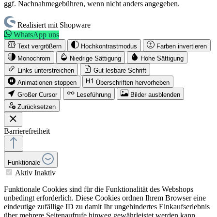
ggf. Nachnahmegebühren, wenn nicht anders angegeben.
Realisiert mit Shopware
WhatsApp uns
Text vergrößern
Hochkontrastmodus
Farben invertieren
Monochrom
Niedrige Sättigung
Hohe Sättigung
Links unterstreichen
Gut lesbare Schrift
Animationen stoppen
Überschriften hervorheben
Großer Cursor
Leseführung
Bilder ausblenden
Zurücksetzen
Barrierefreiheit
Funktionale
Aktiv
Inaktiv
Funktionale Cookies sind für die Funktionalität des Webshops
unbedingt erforderlich. Diese Cookies ordnen Ihrem Browser eine
eindeutige zufällige ID zu damit Ihr ungehindertes Einkaufserlebnis
über mehrere Seitenaufrufe hinweg gewährleistet werden kann.