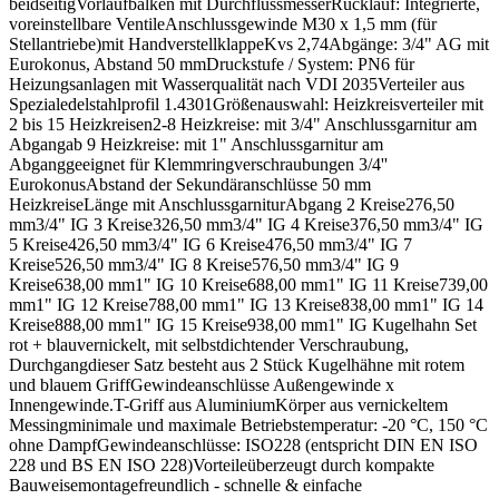
beidseitigVorlaufbalken mit DurchflussmesserRücklauf: Integrierte,
voreinstellbare VentileAnschlussgewinde M30 x 1,5 mm (für
Stellantriebe)mit HandverstellklappeKvs 2,74Abgänge: 3/4" AG mit
Eurokonus, Abstand 50 mmDruckstufe / System: PN6 für
Heizungsanlagen mit Wasserqualität nach VDI 2035Verteiler aus
Spezialedelstahlprofil 1.4301Größenauswahl: Heizkreisverteiler mit
2 bis 15 Heizkreisen2-8 Heizkreise: mit 3/4" Anschlussgarnitur am
Abgangab 9 Heizkreise: mit 1" Anschlussgarnitur am
Abganggeeignet für Klemmringverschraubungen 3/4''
EurokonusAbstand der Sekundäranschlüsse 50 mm
HeizkreiseLänge mit AnschlussgarniturAbgang 2 Kreise276,50
mm3/4" IG 3 Kreise326,50 mm3/4" IG 4 Kreise376,50 mm3/4" IG
5 Kreise426,50 mm3/4" IG 6 Kreise476,50 mm3/4" IG 7
Kreise526,50 mm3/4" IG 8 Kreise576,50 mm3/4" IG 9
Kreise638,00 mm1" IG 10 Kreise688,00 mm1" IG 11 Kreise739,00
mm1" IG 12 Kreise788,00 mm1" IG 13 Kreise838,00 mm1" IG 14
Kreise888,00 mm1" IG 15 Kreise938,00 mm1" IG Kugelhahn Set
rot + blauvernickelt, mit selbstdichtender Verschraubung,
Durchgangdieser Satz besteht aus 2 Stück Kugelhähne mit rotem
und blauem GriffGewindeanschlüsse Außengewinde x
Innengewinde.T-Griff aus AluminiumKörper aus vernickeltem
Messingminimale und maximale Betriebstemperatur: -20 °C, 150 °C
ohne DampfGewindeanschlüsse: ISO228 (entspricht DIN EN ISO
228 und BS EN ISO 228)Vorteileüberzeugt durch kompakte
Bauweisemontagefreundlich - schnelle & einfache