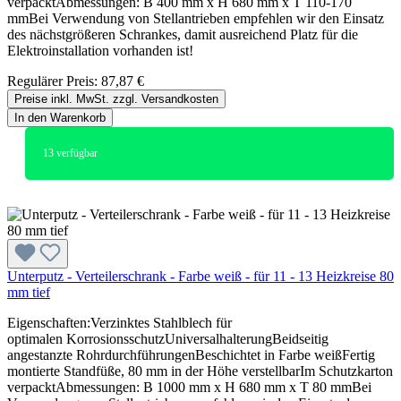
verpacktAbmessungen: B 400 mm x H 680 mm x T 110-170
mmBei Verwendung von Stellantrieben empfehlen wir den Einsatz
des nächstgrößeren Schrankes, damit ausreichend Platz für die
Elektroinstallation vorhanden ist!
Regulärer Preis:
87,87 €
Preise inkl. MwSt. zzgl. Versandkosten
In den Warenkorb
13
verfügbar
Unterputz - Verteilerschrank - Farbe weiß - für 11 - 13 Heizkreise 80
mm tief
Eigenschaften:Verzinktes Stahlblech für
optimalen KorrosionsschutzUniversalhalterungBeidseitig
angestanzte RohrdurchführungenBeschichtet in Farbe weißFertig
montierte Standfüße, 80 mm in der Höhe verstellbarIm Schutzkarton
verpacktAbmessungen: B 1000 mm x H 680 mm x T 80 mmBei