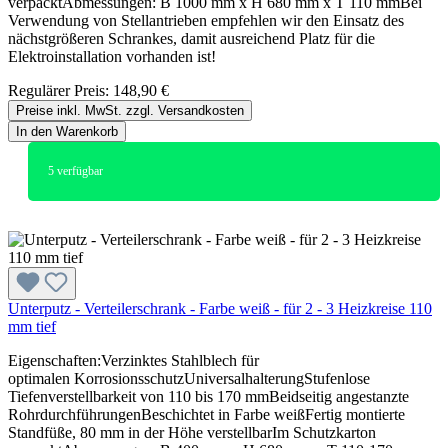
verpacktAbmessungen: B 1000 mm x H 680 mm x T 110 mmBei
Verwendung von Stellantrieben empfehlen wir den Einsatz des
nächstgrößeren Schrankes, damit ausreichend Platz für die
Elektroinstallation vorhanden ist!
Regulärer Preis:
148,90 €
Preise inkl. MwSt. zzgl. Versandkosten
In den Warenkorb
5
verfügbar
Unterputz - Verteilerschrank - Farbe weiß - für 2 - 3 Heizkreise 110
mm tief
Eigenschaften:Verzinktes Stahlblech für
optimalen KorrosionsschutzUniversalhalterungStufenlose
Tiefenverstellbarkeit von 110 bis 170 mmBeidseitig angestanzte
RohrdurchführungenBeschichtet in Farbe weißFertig montierte
Standfüße, 80 mm in der Höhe verstellbarIm Schutzkarton