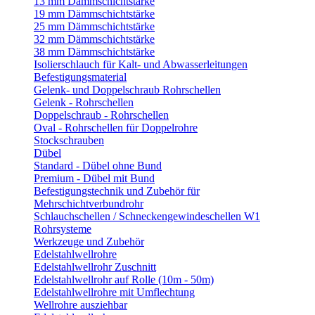
13 mm Dämmschichtstärke
19 mm Dämmschichtstärke
25 mm Dämmschichtstärke
32 mm Dämmschichtstärke
38 mm Dämmschichtstärke
Isolierschlauch für Kalt- und Abwasserleitungen
Befestigungsmaterial
Gelenk- und Doppelschraub Rohrschellen
Gelenk - Rohrschellen
Doppelschraub - Rohrschellen
Oval - Rohrschellen für Doppelrohre
Stockschrauben
Dübel
Standard - Dübel ohne Bund
Premium - Dübel mit Bund
Befestigungstechnik und Zubehör für
Mehrschichtverbundrohr
Schlauchschellen / Schneckengewindeschellen W1
Rohrsysteme
Werkzeuge und Zubehör
Edelstahlwellrohre
Edelstahlwellrohr Zuschnitt
Edelstahlwellrohr auf Rolle (10m - 50m)
Edelstahlwellrohre mit Umflechtung
Wellrohre ausziehbar