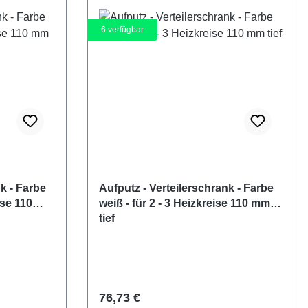
6
verfügbar
k - Farbe
Aufputz - Verteilerschrank - Farbe
ise 110
weiß - für 2 - 3 Heizkreise 110 mm
tief
Regulärer Preis:
76,73 €