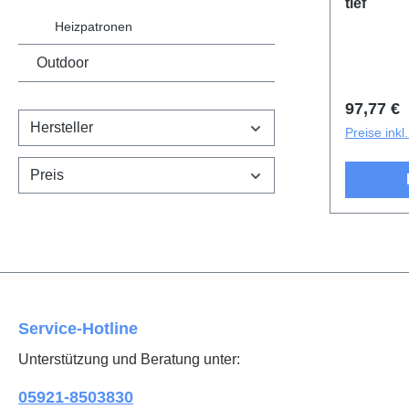
tief
Heizpatronen
Outdoor
Reguläre
97,77 €
Hersteller
Preise ink
Preis
Service-Hotline
Unterstützung und Beratung unter:
05921-8503830