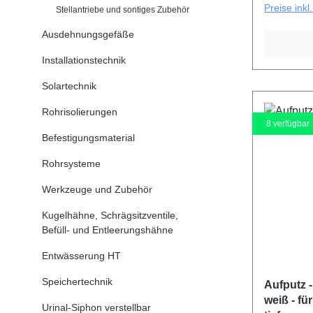
Preise ink
Stellantriebe und sontiges Zubehör
Ausdehnungsgefäße
Installationstechnik
Solartechnik
Rohrisolierungen
8
verfügbar
Befestigungsmaterial
Rohrsysteme
Werkzeuge und Zubehör
Kugelhähne, Schrägsitzventile,
Befüll- und Entleerungshähne
Entwässerung HT
Speichertechnik
Aufputz -
weiß - fü
Urinal-Siphon verstellbar