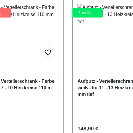
ger
6
verfügbar
 Verteilerschrank - Farbe
Aufputz - Verteilerschran
r 7 - 10 Heizkreise 110 mm
weiß - für 11 - 13 Heizkre
mm tief
r Preis:
Regulärer Preis:
148,90 €