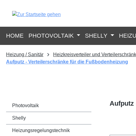
springen
Zur Hauptnavigation springen
HOME
PHOTOVOLTAIK
SHELLY
HEIZ
Heizung / Sanitär
Heizkreisverteiler und Verteilerschrä
Aufputz - Verteilerschränke für die Fußbodenheizung
Aufputz 
Photovoltaik
Shelly
Heizungsregelungstechnik