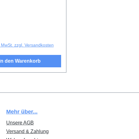
r Preis:
l. MwSt. zzgl. Versandkosten
In den Warenkorb
Mehr über...
Unsere AGB
Versand & Zahlung