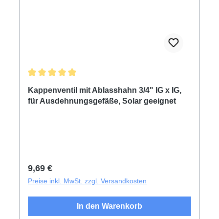
Durchschnittliche Bewertung von 5 von 5 Sternen
Kappenventil mit Ablasshahn 3/4" IG x IG,
für Ausdehnungsgefäße, Solar geeignet
Regulärer Preis:
9,69 €
Preise inkl. MwSt. zzgl. Versandkosten
In den Warenkorb