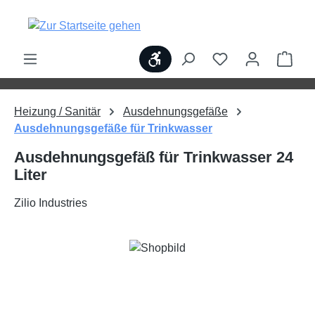
alt springen
Werkzeugleiste anzeigen
Ware
Heizung / Sanitär
Ausdehnungsgefäße
Ausdehnungsgefäße für Trinkwasser
Ausdehnungsgefäß für Trinkwasser 24
Liter
Zilio Industries
Bildergalerie überspringen