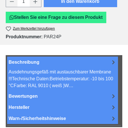
In den Warenkorb
Stellen Sie eine Frage zu diesem Produkt
Zum Merkzettel hinzufügen
Produktnummer:
PAR24P
Beschreibung
Ausdehnungsgefäß mit austauschbarer Membrane
!!!Technische Daten:Betriebstemperatur: -10 bis 100
°CFarbe: RAL 9010 ( weiß )W…
Mehr
Bewertungen
Hersteller
Warn-/Sicherheitshinweise