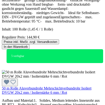
herzustellen- geringe Längenausdehnung- einfache Verlegung-
ohne Werkzeug von Hand biegbar- form- und druckstabil-
gasdicht gegen Sauerstoff und Wasserdampf-
korrosionsbeständig- niedriges Gewicht- Ideal für Selbstbauer-
DIN - DVGW geprüft und zugelassenEigenschaften:- max.
Betriebstemperatur: 95 °C- max. Betriebsdruck: 10 bar
Inhalt:
100 Rolle
(1,45 € / 1 Rolle)
Regulärer Preis:
144,90 €
Preise inkl. MwSt. zzgl. Versandkosten
In den Warenkorb
5
verfügbar
50 m Rolle Aluverbundrohr Mehrschichtverbundrohr Isoliert
DVGW 20x2 mm / Isolierstärke 6 mm / Rot
Aufbau und Material:1. Solides, Medium leitendes Innenrohr aus
PE-RT2. Haftschicht3. Stumpf geschweißtes Aluminiumrohr4.