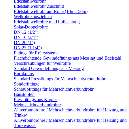
Edelstahlwellrohr
Edelstahlwellrohr Zuschnitt
Edelstahlwellrohr auf Rolle (10m - 50m)
Wellrohre ausziehbar
Edelstahlwellrohre mit Umflechtung
Solar-Doppelrohre
DN 12 (1/2")
DN 16 (3/4")
DN 20 (1")
DN 25 (1 1/4")
Fittings für Rohrsysteme
Flachdichtende Gewindefittings aus Messing und Edelstahl
Verschraubungen für Wellrohre
Standard Gewindefittings aus Messing
Eurokonus
Standard Pressfittings für Mehrschichtverbundrohr
Sonderfittinge
Schraubfittings für Mehrschichtverbundrohr
Baustopfen
Pressfittings aus Kupfer
Mehrschichtverbundrohre
Aluverbundrohre / Mehrschichtverbundrohre für Heizung und
Trinkw
Aluverbundrohre / Mehrschichtverbundrohre für Heizung und
Trinkwasser