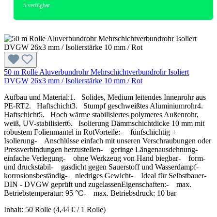
5
verfügbar
50 m Rolle Aluverbundrohr Mehrschichtverbundrohr Isoliert
DVGW 26x3 mm / Isolierstärke 10 mm / Rot
Aufbau und Material:1. Solides, Medium leitendes Innenrohr aus
PE-RT2. Haftschicht3. Stumpf geschweißtes Aluminiumrohr4.
Haftschicht5. Hoch wärme stabilisiertes polymeres Außenrohr,
weiß, UV-stabilisiert6. Isolierung Dämmschichtdicke 10 mm mit
robustem Folienmantel in RotVorteile:- fünfschichtig +
Isolierung- Anschlüsse einfach mit unseren Verschraubungen oder
Pressverbindungen herzustellen- geringe Längenausdehnung-
einfache Verlegung- ohne Werkzeug von Hand biegbar- form-
und druckstabil- gasdicht gegen Sauerstoff und Wasserdampf-
korrosionsbeständig- niedriges Gewicht- Ideal für Selbstbauer-
DIN - DVGW geprüft und zugelassenEigenschaften:- max.
Betriebstemperatur: 95 °C- max. Betriebsdruck: 10 bar
Inhalt:
50 Rolle
(4,44 € / 1 Rolle)