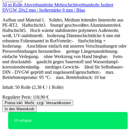
50 m Rolle Aluverbundrohr Mehrschichtverbundrohr Isoliert
DVGW 20x2 mm / Isolierstärke 6 mm / Blau
Aufbau und Material:1. Solides, Medium leitendes Innenrohr aus
PE-RT2. Haftschicht3. Stumpf geschweißtes Aluminiumrohr4.
Haftschicht5. Hoch wärme stabilisiertes polymeres Außenrohr,
weiß, UV-stabilisiert6. Isolierung Dämmschichtdicke 6 mm mit
robustem Folienmantel in RotVorteile:- fünfschichtig +
Isolierung- Anschlüsse einfach mit unseren Verschraubungen oder
Pressverbindungen herzustellen- geringe Längenausdehnung-
einfache Verlegung- ohne Werkzeug von Hand biegbar- form-
und druckstabil- gasdicht gegen Sauerstoff und Wasserdampf-
korrosionsbeständig- niedriges Gewicht- Ideal für Selbstbauer-
DIN - DVGW geprüft und zugelassenEigenschaften:- max.
Betriebstemperatur: 95 °C- max. Betriebsdruck: 10 bar
Inhalt:
50 Rolle
(2,38 € / 1 Rolle)
Regulärer Preis:
118,90 €
Preise inkl. MwSt. zzgl. Versandkosten
In den Warenkorb
10
verfügbar