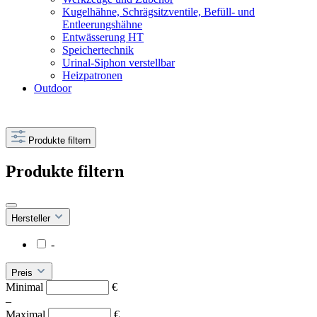
Kugelhähne, Schrägsitzventile, Befüll- und
Entleerungshähne
Entwässerung HT
Speichertechnik
Urinal-Siphon verstellbar
Heizpatronen
Outdoor
Produkte filtern
Produkte filtern
Hersteller
-
Preis
Minimal
€
–
Maximal
€