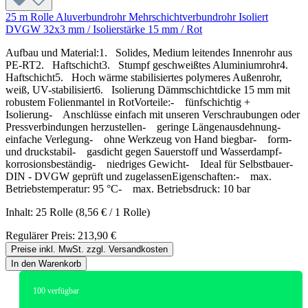
25 m Rolle Aluverbundrohr Mehrschichtverbundrohr Isoliert
DVGW 32x3 mm / Isolierstärke 15 mm / Rot
Aufbau und Material:1. Solides, Medium leitendes Innenrohr aus
PE-RT2. Haftschicht3. Stumpf geschweißtes Aluminiumrohr4.
Haftschicht5. Hoch wärme stabilisiertes polymeres Außenrohr,
weiß, UV-stabilisiert6. Isolierung Dämmschichtdicke 15 mm mit
robustem Folienmantel in RotVorteile:- fünfschichtig +
Isolierung- Anschlüsse einfach mit unseren Verschraubungen oder
Pressverbindungen herzustellen- geringe Längenausdehnung-
einfache Verlegung- ohne Werkzeug von Hand biegbar- form-
und druckstabil- gasdicht gegen Sauerstoff und Wasserdampf-
korrosionsbeständig- niedriges Gewicht- Ideal für Selbstbauer-
DIN - DVGW geprüft und zugelassenEigenschaften:- max.
Betriebstemperatur: 95 °C- max. Betriebsdruck: 10 bar
Inhalt:
25 Rolle
(8,56 € / 1 Rolle)
Regulärer Preis:
213,90 €
Preise inkl. MwSt. zzgl. Versandkosten
In den Warenkorb
100
verfügbar