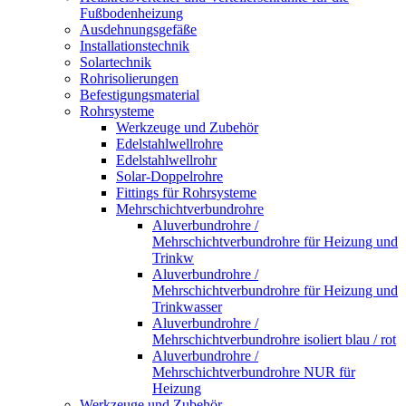
Fußbodenheizung
Ausdehnungsgefäße
Installationstechnik
Solartechnik
Rohrisolierungen
Befestigungsmaterial
Rohrsysteme
Werkzeuge und Zubehör
Edelstahlwellrohre
Edelstahlwellrohr
Solar-Doppelrohre
Fittings für Rohrsysteme
Mehrschichtverbundrohre
Aluverbundrohre /
Mehrschichtverbundrohre für Heizung und
Trinkw
Aluverbundrohre /
Mehrschichtverbundrohre für Heizung und
Trinkwasser
Aluverbundrohre /
Mehrschichtverbundrohre isoliert blau / rot
Aluverbundrohre /
Mehrschichtverbundrohre NUR für
Heizung
Werkzeuge und Zubehör