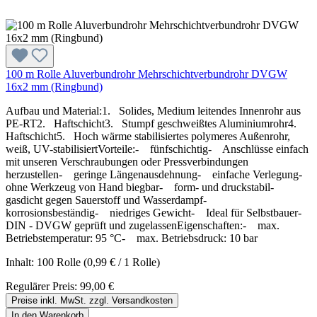
100 m Rolle Aluverbundrohr Mehrschichtverbundrohr DVGW
16x2 mm (Ringbund)
Aufbau und Material:1. Solides, Medium leitendes Innenrohr aus
PE-RT2. Haftschicht3. Stumpf geschweißtes Aluminiumrohr4.
Haftschicht5. Hoch wärme stabilisiertes polymeres Außenrohr,
weiß, UV-stabilisiertVorteile:- fünfschichtig- Anschlüsse einfach
mit unseren Verschraubungen oder Pressverbindungen
herzustellen- geringe Längenausdehnung- einfache Verlegung-
ohne Werkzeug von Hand biegbar- form- und druckstabil-
gasdicht gegen Sauerstoff und Wasserdampf-
korrosionsbeständig- niedriges Gewicht- Ideal für Selbstbauer-
DIN - DVGW geprüft und zugelassenEigenschaften:- max.
Betriebstemperatur: 95 °C- max. Betriebsdruck: 10 bar
Inhalt:
100 Rolle
(0,99 € / 1 Rolle)
Regulärer Preis:
99,00 €
Preise inkl. MwSt. zzgl. Versandkosten
In den Warenkorb