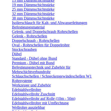
13 mm Dämmschichtstärke
19 mm Dämmschichtstärke
25 mm Dämmschichtstärke
32 mm Dämmschichtstärke
38 mm Dämmschichtstärke
Isolierschlauch für Kalt- und Abwasserleitungen
Befestigungsmaterial
Gelenk- und Doppelschraub Rohrschellen
Gelenk - Rohrschellen
Doppelschraub - Rohrschellen
Oval - Rohrschellen für Doppelrohre
Stockschrauben
Dübel
Standard - Dübel ohne Bund
Premium - Dübel mit Bund
Befestigungstechnik und Zubehör für
Mehrschichtverbundrohr
Schlauchschellen / Schneckengewindeschellen W1
Rohrsysteme
Werkzeuge und Zubehör
Edelstahlwellrohre
Edelstahlwellrohr Zuschnitt
Edelstahlwellrohr auf Rolle (10m - 50m)
Edelstahlwellrohre mit Umflechtung
Wellrohre ausziehbar