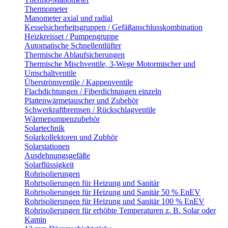
Thermometer
Manometer axial und radial
Kesselsicherheitsgruppen / Gefäßanschlusskombination
Heizkreisset / Pumpengruppe
Automatische Schnellentlüfter
Thermische Ablaufsicherungen
Thermische Mischventile, 3-Wege Motormischer und
Umschaltventile
Überströmventile / Kappenventile
Flachdichtungen / Fiberdichtungen einzeln
Plattenwärmetauscher und Zubehör
Schwerkraftbremsen / Rückschlagventile
Wärmepumpenzubehör
Solartechnik
Solarkollektoren und Zubhör
Solarstationen
Ausdehnungsgefäße
Solarflüssigkeit
Rohrisolierungen
Rohrisolierungen für Heizung und Sanitär
Rohrisolierungen für Heizung und Sanitär 50 % EnEV
Rohrisolierungen für Heizung und Sanitär 100 % EnEV
Rohrisolierungen für erhöhte Temperaturen z. B. Solar oder
Kamin