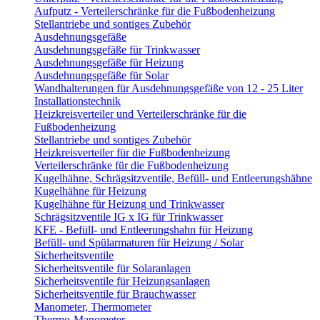
Aufputz - Verteilerschränke für die Fußbodenheizung
Stellantriebe und sontiges Zubehör
Ausdehnungsgefäße
Ausdehnungsgefäße für Trinkwasser
Ausdehnungsgefäße für Heizung
Ausdehnungsgefäße für Solar
Wandhalterungen für Ausdehnungsgefäße von 12 - 25 Liter
Installationstechnik
Heizkreisverteiler und Verteilerschränke für die
Fußbodenheizung
Stellantriebe und sontiges Zubehör
Heizkreisverteiler für die Fußbodenheizung
Verteilerschränke für die Fußbodenheizung
Kugelhähne, Schrägsitzventile, Befüll- und Entleerungshähne
Kugelhähne für Heizung
Kugelhähne für Heizung und Trinkwasser
Schrägsitzventile IG x IG für Trinkwasser
KFE - Befüll- und Entleerungshahn für Heizung
Befüll- und Spülarmaturen für Heizung / Solar
Sicherheitsventile
Sicherheitsventile für Solaranlagen
Sicherheitsventile für Heizungsanlagen
Sicherheitsventile für Brauchwasser
Manometer, Thermometer
Thermo-Manometer