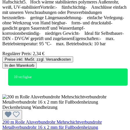
Haftschicht5. Hoch wärme stabilisiertes polymeres Außenrohr,
weiß, UV-stabilisiertVorteile:- fünfschichtig- Anschlüsse einfach
mit unseren Verschraubungen oder Pressverbindungen
herzustellen- geringe Längenausdehnung- einfache Verlegung-
ohne Werkzeug von Hand biegbar- form- und druckstabil-
gasdicht gegen Sauerstoff und Wasserdampf-
korrosionsbeständig- niedriges Gewicht- Ideal für Selbstbauer-
DIN - DVGW geprüft und zugelassenEigenschaften:- max.
Betriebstemperatur: 95 °C- max. Betriebsdruck: 10 bar
Regulärer Preis:
2,34 €
Preise inkl. MwSt. zzgl. Versandkosten
In den Warenkorb
10
verfügbar
200 m Rolle Aluverbundrohr Mehrschichtverbundrohr
Metallverbundrohr 16 x 2 mm für Fußbodenheizung