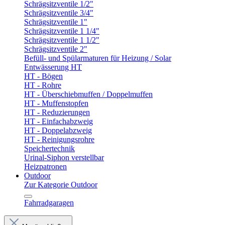
Schrägsitzventile 1/2"
Schrägsitzventile 3/4"
Schrägsitzventile 1"
Schrägsitzventile 1 1/4"
Schrägsitzventile 1 1/2"
Schrägsitzventile 2"
Befüll- und Spülarmaturen für Heizung / Solar
Entwässerung HT
HT - Bögen
HT - Rohre
HT - Überschiebmuffen / Doppelmuffen
HT - Muffenstopfen
HT - Reduzierungen
HT - Einfachabzweig
HT - Doppelabzweig
HT - Reinigungsrohre
Speichertechnik
Urinal-Siphon verstellbar
Heizpatronen
Outdoor
Zur Kategorie Outdoor
Fahrradgaragen