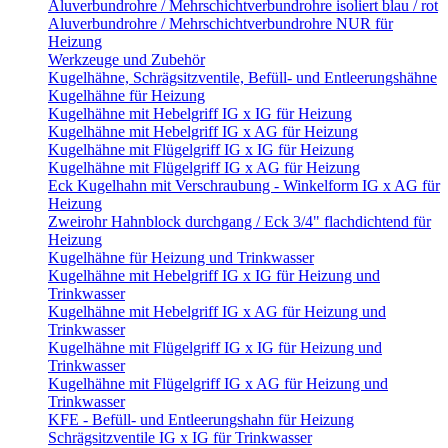
Aluverbundrohre / Mehrschichtverbundrohre isoliert blau / rot
Aluverbundrohre / Mehrschichtverbundrohre NUR für
Heizung
Werkzeuge und Zubehör
Kugelhähne, Schrägsitzventile, Befüll- und Entleerungshähne
Kugelhähne für Heizung
Kugelhähne mit Hebelgriff IG x IG für Heizung
Kugelhähne mit Hebelgriff IG x AG für Heizung
Kugelhähne mit Flügelgriff IG x IG für Heizung
Kugelhähne mit Flügelgriff IG x AG für Heizung
Eck Kugelhahn mit Verschraubung - Winkelform IG x AG für
Heizung
Zweirohr Hahnblock durchgang / Eck 3/4" flachdichtend für
Heizung
Kugelhähne für Heizung und Trinkwasser
Kugelhähne mit Hebelgriff IG x IG für Heizung und
Trinkwasser
Kugelhähne mit Hebelgriff IG x AG für Heizung und
Trinkwasser
Kugelhähne mit Flügelgriff IG x IG für Heizung und
Trinkwasser
Kugelhähne mit Flügelgriff IG x AG für Heizung und
Trinkwasser
KFE - Befüll- und Entleerungshahn für Heizung
Schrägsitzventile IG x IG für Trinkwasser