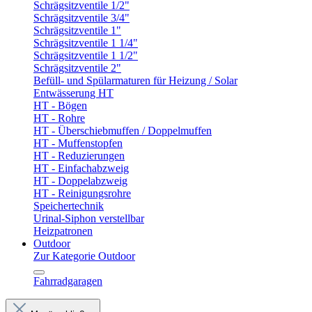
Schrägsitzventile 1/2"
Schrägsitzventile 3/4"
Schrägsitzventile 1"
Schrägsitzventile 1 1/4"
Schrägsitzventile 1 1/2"
Schrägsitzventile 2"
Befüll- und Spülarmaturen für Heizung / Solar
Entwässerung HT
HT - Bögen
HT - Rohre
HT - Überschiebmuffen / Doppelmuffen
HT - Muffenstopfen
HT - Reduzierungen
HT - Einfachabzweig
HT - Doppelabzweig
HT - Reinigungsrohre
Speichertechnik
Urinal-Siphon verstellbar
Heizpatronen
Outdoor
Zur Kategorie Outdoor
Fahrradgaragen