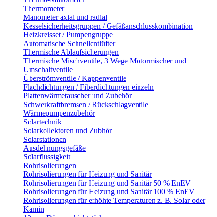
Thermometer
Manometer axial und radial
Kesselsicherheitsgruppen / Gefäßanschlusskombination
Heizkreisset / Pumpengruppe
Automatische Schnellentlüfter
Thermische Ablaufsicherungen
Thermische Mischventile, 3-Wege Motormischer und
Umschaltventile
Überströmventile / Kappenventile
Flachdichtungen / Fiberdichtungen einzeln
Plattenwärmetauscher und Zubehör
Schwerkraftbremsen / Rückschlagventile
Wärmepumpenzubehör
Solartechnik
Solarkollektoren und Zubhör
Solarstationen
Ausdehnungsgefäße
Solarflüssigkeit
Rohrisolierungen
Rohrisolierungen für Heizung und Sanitär
Rohrisolierungen für Heizung und Sanitär 50 % EnEV
Rohrisolierungen für Heizung und Sanitär 100 % EnEV
Rohrisolierungen für erhöhte Temperaturen z. B. Solar oder
Kamin