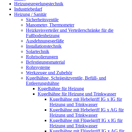
Heizungsregelungstechnik
Industriebedarf
Heizung / Sanitär
Sicherheitsventile
Manometer, Thermometer
Heizkreisverteiler und Verteilerschränke für die
Fußbodenheizung
Ausdehnungsgefäße
Installationstechnik
Solartechnik
Rohrisolierungen
Befestigungsmaterial
Rohrsysteme
Werkzeuge und Zubehör
Kugelhähne, Schrägsitzventile, Befüll- und
Entleerungshähne
Kugelhähne für Heizung
Kugelhähne für Heizung und Trinkwasser
Kugelhähne mit Hebelgriff IG x IG für
Heizung und Trinkwasser
Kugelhähne mit Hebelgriff IG x AG für
Heizung und Trinkwasser
Kugelhähne mit Flügelgriff IG x IG für
Heizung und Trinkwasser
Kugelhähne mit Flügelgriff IG x AG für