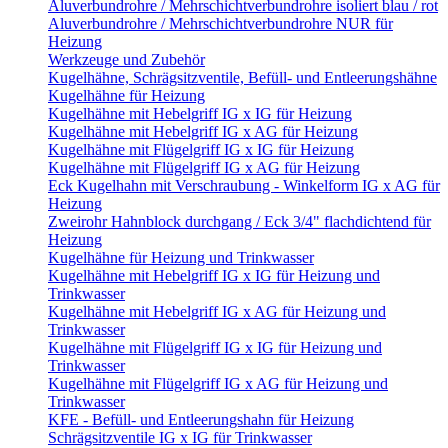
Aluverbundrohre / Mehrschichtverbundrohre isoliert blau / rot
Aluverbundrohre / Mehrschichtverbundrohre NUR für
Heizung
Werkzeuge und Zubehör
Kugelhähne, Schrägsitzventile, Befüll- und Entleerungshähne
Kugelhähne für Heizung
Kugelhähne mit Hebelgriff IG x IG für Heizung
Kugelhähne mit Hebelgriff IG x AG für Heizung
Kugelhähne mit Flügelgriff IG x IG für Heizung
Kugelhähne mit Flügelgriff IG x AG für Heizung
Eck Kugelhahn mit Verschraubung - Winkelform IG x AG für
Heizung
Zweirohr Hahnblock durchgang / Eck 3/4" flachdichtend für
Heizung
Kugelhähne für Heizung und Trinkwasser
Kugelhähne mit Hebelgriff IG x IG für Heizung und
Trinkwasser
Kugelhähne mit Hebelgriff IG x AG für Heizung und
Trinkwasser
Kugelhähne mit Flügelgriff IG x IG für Heizung und
Trinkwasser
Kugelhähne mit Flügelgriff IG x AG für Heizung und
Trinkwasser
KFE - Befüll- und Entleerungshahn für Heizung
Schrägsitzventile IG x IG für Trinkwasser