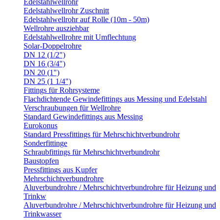
Edelstahlwellrohr
Edelstahlwellrohr Zuschnitt
Edelstahlwellrohr auf Rolle (10m - 50m)
Wellrohre ausziehbar
Edelstahlwellrohre mit Umflechtung
Solar-Doppelrohre
DN 12 (1/2")
DN 16 (3/4")
DN 20 (1")
DN 25 (1 1/4")
Fittings für Rohrsysteme
Flachdichtende Gewindefittings aus Messing und Edelstahl
Verschraubungen für Wellrohre
Standard Gewindefittings aus Messing
Eurokonus
Standard Pressfittings für Mehrschichtverbundrohr
Sonderfittinge
Schraubfittings für Mehrschichtverbundrohr
Baustopfen
Pressfittings aus Kupfer
Mehrschichtverbundrohre
Aluverbundrohre / Mehrschichtverbundrohre für Heizung und
Trinkw
Aluverbundrohre / Mehrschichtverbundrohre für Heizung und
Trinkwasser