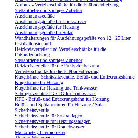
Aufputz - Verteilerschränke für die Fußbodenheizung
Stellantriebe und sontiges Zubehör
Ausdehnungsgefäße
Ausdehnungsgefäße für Trinkwasser
Ausdehnungsgefäße für Heizung
Ausdehnungsgefäße für Solar
Wandhalterungen für Ausdehnungsgefäße von 12 - 25 Liter
Installationstechnik
Heizkreisverteiler und Verteilerschränke für die
Fußbodenheizung
Stellantriebe und sontiges Zubehör
Heizkreisverteiler für die Fußbodenheizung
Verteilerschränke für die Fußbodenheizung
Kugelhähne, Schrägsitzventile, Befüll- und Entleerungshähne
Kugelhähne für Heizung
Kugelhähne für Heizung und Trinkwasser
Schrägsitzventile IG x IG für Trinkwasser
KFE - Befüll- und Entleerungshahn für Heizung
Befüll- und Spülarmaturen für Heizung / Solar
Sicherheitsventile
Sicherheitsventile für Solaranlagen
Sicherheitsventile für Heizungsanlagen
Sicherheitsventile für Brauchwasser
Manometer, Thermometer
Thermo-Manometer