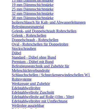
13 mm Dämmschichtstärke
19 mm Dämmschichtstärke
25 mm Dämmschichtstärke
32 mm Dämmschichtstärke
38 mm Dämmschichtstärke
Isolierschlauch für Kalt- und Abwasserleitungen
Befestigungsmaterial
Gelenk- und Doppelschraub Rohrschellen
Gelenk - Rohrschellen
Doppelschraub - Rohrschellen
Oval - Rohrschellen für Doppelrohre
Stockschrauben
Dübel
Standard - Dübel ohne Bund
Premium - Dübel mit Bund
Befestigungstechnik und Zubehör für
Mehrschichtverbundrohr
Schlauchschellen / Schneckengewindeschellen W1
Rohrsysteme
Werkzeuge und Zubehör
Edelstahlwellrohre
Edelstahlwellrohr Zuschnitt
Edelstahlwellrohr auf Rolle (10m - 50m)
Edelstahlwellrohre mit Umflechtung
Wellrohre ausziehbar