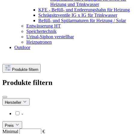
Heizung und Trinkwasser
KFE - Befüll- und Entleerungshahn für Heizung
Schrägsitzventile IG x IG für Trinkwasser
Befüll- und Spülarmaturen für Heizung / Solar
Entwässerung HT
Speichertechnik
Urinal-Siphon verstellbar
Heizpatronen
Outdoor
Produkte filtern
Produkte filtern
Hersteller
-
Preis
Minimal
€