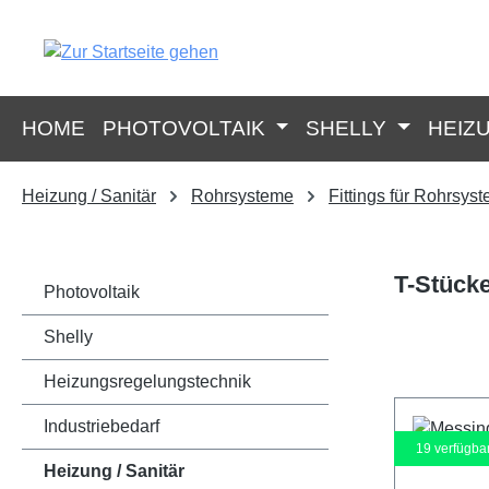
springen
Zur Hauptnavigation springen
HOME
PHOTOVOLTAIK
SHELLY
HEIZ
Heizung / Sanitär
Rohrsysteme
Fittings für Rohrsys
T-Stück
Photovoltaik
Shelly
Heizungsregelungstechnik
Industriebedarf
19
verfügba
Heizung / Sanitär