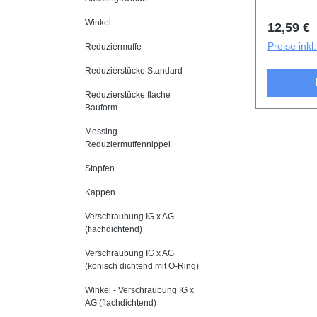
Winkel
Reguläre
12,59 €
Preise ink
Reduziermuffe
Reduzierstücke Standard
Reduzierstücke flache
Bauform
Messing
Reduziermuffennippel
Stopfen
Kappen
Verschraubung IG x AG
(flachdichtend)
Verschraubung IG x AG
(konisch dichtend mit O-Ring)
Winkel - Verschraubung IG x
AG (flachdichtend)