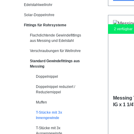
Edelstahlwellrohr
Solar-Doppelrohre
Fittings für Rohrsysteme
2
verfügbar
Flachdichtende Gewindefittings
aus Messing und Edelstahl
Verschraubungen für Wellrohre
Standard Gewindefittings aus
Messing
Doppelnippel
Doppelnippel reduziert /
Reduziernippel
Messing T
Muffen
IG x 1 1/4
T-Stücke mit 3x
Innengewinde
T-Stücke mit 3x
Aussengewinde