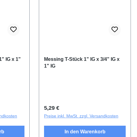
ng von 5 von 5 Sternen
1" IG x 1"
Messing T-Stück 1" IG x 3/4" IG x
1" IG
Regulärer Preis:
5,29 €
andkosten
Preise inkl. MwSt. zzgl. Versandkosten
rb
In den Warenkorb