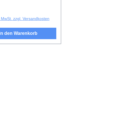
r Preis:
l. MwSt. zzgl. Versandkosten
In den Warenkorb