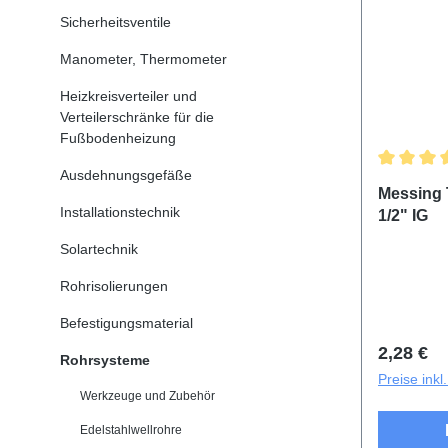
Sicherheitsventile
Manometer, Thermometer
Heizkreisverteiler und
Verteilerschränke für die
Fußbodenheizung
Ausdehnungsgefäße
Durchschn
Messing T
Installationstechnik
1/2" IG
Solartechnik
Rohrisolierungen
Befestigungsmaterial
Reguläre
2,28 €
Rohrsysteme
Preise ink
Werkzeuge und Zubehör
Edelstahlwellrohre