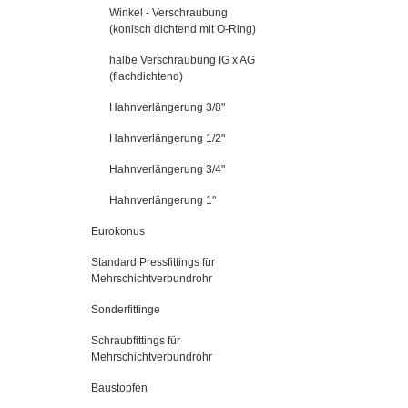
Winkel - Verschraubung
(konisch dichtend mit O-Ring)
halbe Verschraubung IG x AG
(flachdichtend)
Hahnverlängerung 3/8"
Hahnverlängerung 1/2"
Hahnverlängerung 3/4"
Hahnverlängerung 1"
Eurokonus
Standard Pressfittings für
Mehrschichtverbundrohr
Sonderfittinge
Schraubfittings für
Mehrschichtverbundrohr
Baustopfen