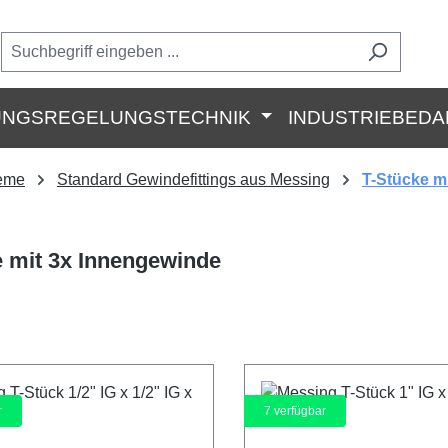
UNGSREGELUNGSTECHNIK
INDUSTRIEBEDA
teme
Standard Gewindefittings aus Messing
T-Stücke m
e mit 3x Innengewinde
r
7
verfügbar