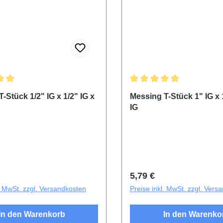
ittliche Bewertung von 5 von 5 Sternen
Durchschnittliche Bewertu
-Stück 1/2" IG x 1/2" IG x
Messing T-Stück 1" IG x 
IG
r Preis:
Regulärer Preis:
5,79 €
l. MwSt. zzgl. Versandkosten
Preise inkl. MwSt. zzgl. Vers
In den Warenkorb
In den Warenko