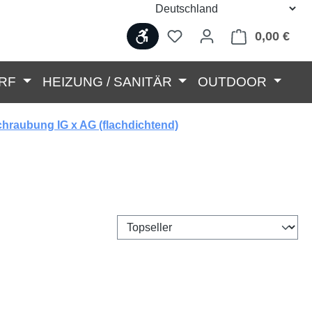
Werkzeugleiste anzeigen
0,00 €
Ware
RF
HEIZUNG / SANITÄR
OUTDOOR
chraubung IG x AG (flachdichtend)