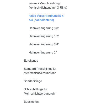
Winkel - Verschraubung
(konisch dichtend mit O-Ring)
halbe Verschraubung IG x
AG (flachdichtend)
Hahnverlängerung 3/8"
Hahnverlängerung 1/2"
Hahnverlängerung 3/4"
Hahnverlängerung 1"
Eurokonus
Standard Pressfittings für
Mehrschichtverbundrohr
Sonderfittinge
Schraubfittings für
Mehrschichtverbundrohr
Baustopfen