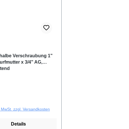
halbe Verschraubung 1"
rfmutter x 3/4" AG,
htend
r Preis:
l. MwSt. zzgl. Versandkosten
Details