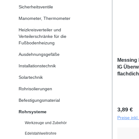
Sicherheitsventile
Manometer, Thermometer
Heizkreisverteiler und
Verteilerschränke für die
Fußbodenheizung
Ausdehnungsgefäße
Messing 
Installationstechnik
IG Überwu
flachdic
Solartechnik
Rohrisolierungen
Befestigungsmaterial
Reguläre
3,89 €
Rohrsysteme
Preise ink
Werkzeuge und Zubehör
Edelstahlwellrohre