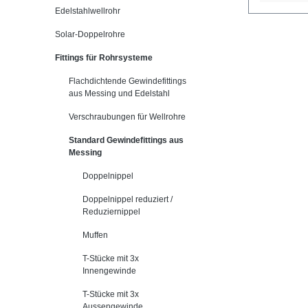
Edelstahlwellrohr
Solar-Doppelrohre
Fittings für Rohrsysteme
Flachdichtende Gewindefittings
aus Messing und Edelstahl
Verschraubungen für Wellrohre
Standard Gewindefittings aus
Messing
Doppelnippel
Doppelnippel reduziert /
Reduziernippel
Muffen
T-Stücke mit 3x
Innengewinde
T-Stücke mit 3x
Aussengewinde