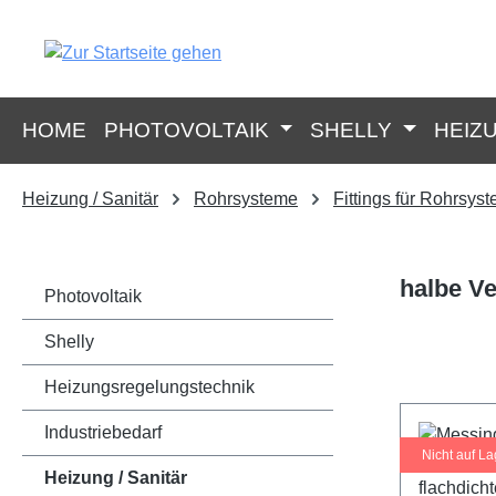
springen
Zur Hauptnavigation springen
HOME
PHOTOVOLTAIK
SHELLY
HEIZ
Heizung / Sanitär
Rohrsysteme
Fittings für Rohrsys
halbe Ve
Photovoltaik
Shelly
Heizungsregelungstechnik
Industriebedarf
Nicht auf La
Heizung / Sanitär