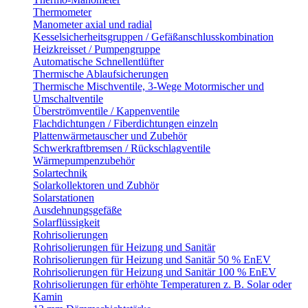
Thermometer
Manometer axial und radial
Kesselsicherheitsgruppen / Gefäßanschlusskombination
Heizkreisset / Pumpengruppe
Automatische Schnellentlüfter
Thermische Ablaufsicherungen
Thermische Mischventile, 3-Wege Motormischer und
Umschaltventile
Überströmventile / Kappenventile
Flachdichtungen / Fiberdichtungen einzeln
Plattenwärmetauscher und Zubehör
Schwerkraftbremsen / Rückschlagventile
Wärmepumpenzubehör
Solartechnik
Solarkollektoren und Zubhör
Solarstationen
Ausdehnungsgefäße
Solarflüssigkeit
Rohrisolierungen
Rohrisolierungen für Heizung und Sanitär
Rohrisolierungen für Heizung und Sanitär 50 % EnEV
Rohrisolierungen für Heizung und Sanitär 100 % EnEV
Rohrisolierungen für erhöhte Temperaturen z. B. Solar oder
Kamin