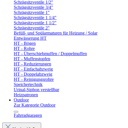
Schrägsitzventile 1/2"
Schrägsitzventile 3/4"
Schrägsitzventile 1"
Schrägsitzventile 1 1/4"
Schrägsitzventile 1 1/2"
Schrägsitzventile 2"
Befüll- und Spülarmaturen für Heizung / Solar
Entwässerung HT
HT - Bögen
HT - Rohre
HT - Überschiebmuffen / Doppelmuffen
HT - Muffenstopfen
HT - Reduzierungen
HT - Einfachabzweig
HT - Doppelabzweig
HT - Reinigungsrohre
Speichertechnik
Urinal-Siphon verstellbar
Heizpatronen
Outdoor
Zur Kategorie Outdoor
Fahrradgaragen