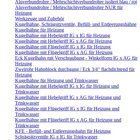
Aluverbundrohre / Mehrschichtverbundrohre isoliert blau / rot
Aluverbundrohre / Mehrschichtverbundrohre NUR für
Heizung
Werkzeuge und Zubehör
Kugelhähne, Schrägsitzventile, Befüll- und Entleerungshähne
Kugelhähne für Heizung
Kugelhähne mit Hebelgriff IG x IG für Heizung
Kugelhähne mit Hebelgriff IG x AG für Heizung
Kugelhähne mit Flügelgriff IG x IG für Heizung
Kugelhähne mit Flügelgriff IG x AG für Heizung
Eck Kugelhahn mit Verschraubung - Winkelform IG x AG für
Heizung
Zweirohr Hahnblock durchgang / Eck 3/4" flachdichtend für
Heizung
Kugelhähne für Heizung und Trinkwasser
Kugelhähne mit Hebelgriff IG x IG für Heizung und
Trinkwasser
Kugelhähne mit Hebelgriff IG x AG für Heizung und
Trinkwasser
Kugelhähne mit Flügelgriff IG x IG für Heizung und
Trinkwasser
Kugelhähne mit Flügelgriff IG x AG für Heizung und
Trinkwasser
KFE - Befüll- und Entleerungshahn für Heizung
Schrägsitzventile IG x IG für Trinkwasser