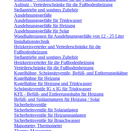
Aufputz - Verteilerschränke für die Fußbodenheizung
Stellantriebe und sontiges Zubehör
Ausdehnungsgefäße
Ausdehnungsgefäße für Trinkwasser
Ausdehnungsgefäße für Heizung
Ausdehnungsgefäße für Solar
Wandhalterungen für Ausdehnungsgefäße von 12 - 25 Liter
Installationstechnik
Heizkreisverteiler und Verteilerschränke für die
Fußbodenheizung
Stellantriebe und sontiges Zubehör
Heizkreisverteiler für die Fußbodenheizung
Verteilerschränke für die Fußbodenheizung
Kugelhähne, Schrägsitzventile, Befüll- und Entleerungshähne
Kugelhähne für Heizung
Kugelhähne für Heizung und Trinkwasser
Schrägsitzventile IG x IG für Trinkwasser
KFE - Befüll- und Entleerungshahn für Heizung
Befüll- und Spülarmaturen für Heizung / Solar
Sicherheitsventile
Sicherheitsventile für Solaranlagen
Sicherheitsventile für Heizungsanlagen
Sicherheitsventile für Brauchwasser
Manometer, Thermometer
Thermo-Manometer