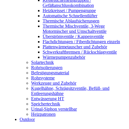
Kesselsicherheitsgruppen /
Gefäßanschlusskombination
Heizkreisset / Pumpengruppe
Automatische Schnellentlüfter
Thermische Ablaufsicherungen
Thermische Mischventile, 3-Wege
Motormischer und Umschaltventile
Überströmventile / Kappenventile
Flachdichtungen / Fiberdichtungen einzeln
Plattenwärmetauscher und Zubehör
Schwerkraftbremsen / Rückschlagventile
Wärmepumpenzubehör
Solartechnik
Rohrisolierungen
Befestigungsmaterial
Rohrsysteme
Werkzeuge und Zubehör
Kugelhähne, Schrägsitzventile, Befüll- und
Entleerungshähne
Entwässerung HT
Speichertechnik
Urinal-Siphon verstellbar
Heizpatronen
Outdoor