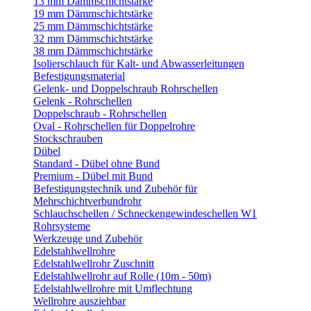
13 mm Dämmschichtstärke
19 mm Dämmschichtstärke
25 mm Dämmschichtstärke
32 mm Dämmschichtstärke
38 mm Dämmschichtstärke
Isolierschlauch für Kalt- und Abwasserleitungen
Befestigungsmaterial
Gelenk- und Doppelschraub Rohrschellen
Gelenk - Rohrschellen
Doppelschraub - Rohrschellen
Oval - Rohrschellen für Doppelrohre
Stockschrauben
Dübel
Standard - Dübel ohne Bund
Premium - Dübel mit Bund
Befestigungstechnik und Zubehör für
Mehrschichtverbundrohr
Schlauchschellen / Schneckengewindeschellen W1
Rohrsysteme
Werkzeuge und Zubehör
Edelstahlwellrohre
Edelstahlwellrohr Zuschnitt
Edelstahlwellrohr auf Rolle (10m - 50m)
Edelstahlwellrohre mit Umflechtung
Wellrohre ausziehbar