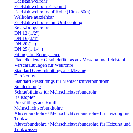
Edelstahlwellrohr
Edelstahlwellrohr Zuschnitt
Edelstahlwellrohr auf Rolle (10m - 50m)
Wellrohre ausziehbar
Edelstahlwellrohre mit Umflechtung
Solar-Doppelrohre
DN 12 (1/2")
DN 16 (3/4")
DN 20 (1")
DN 25 (1 1/4")
Fittings für Rohrsysteme
Flachdichtende Gewindefittings aus Messing und Edelstahl
Verschraubungen für Wellrohre
Standard Gewindefittings aus Messing
Eurokonus
Standard Pressfittings für Mehrschichtverbundrohr
Sonderfittinge
Schraubfittings für Mehrschichtverbundrohr
Baustopfen
Pressfittings aus Kupfer
Mehrschichtverbundrohre
Aluverbundrohre / Mehrschichtverbundrohre für Heizung und
Trinkw
Aluverbundrohre / Mehrschichtverbundrohre für Heizung und
Trinkwasser