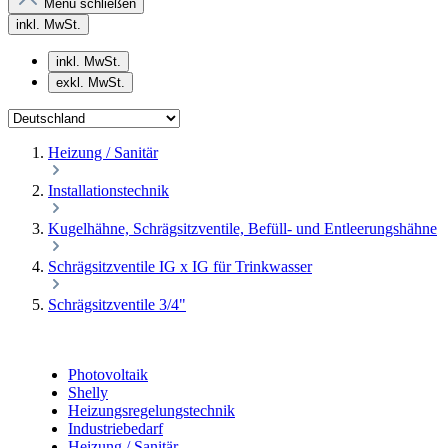
Menü schließen
inkl. MwSt.
inkl. MwSt.
exkl. MwSt.
Heizung / Sanitär
Installationstechnik
Kugelhähne, Schrägsitzventile, Befüll- und Entleerungshähne
Schrägsitzventile IG x IG für Trinkwasser
Schrägsitzventile 3/4"
Photovoltaik
Shelly
Heizungsregelungstechnik
Industriebedarf
Heizung / Sanitär