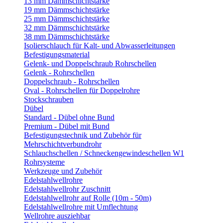
13 mm Dämmschichtstärke
19 mm Dämmschichtstärke
25 mm Dämmschichtstärke
32 mm Dämmschichtstärke
38 mm Dämmschichtstärke
Isolierschlauch für Kalt- und Abwasserleitungen
Befestigungsmaterial
Gelenk- und Doppelschraub Rohrschellen
Gelenk - Rohrschellen
Doppelschraub - Rohrschellen
Oval - Rohrschellen für Doppelrohre
Stockschrauben
Dübel
Standard - Dübel ohne Bund
Premium - Dübel mit Bund
Befestigungstechnik und Zubehör für
Mehrschichtverbundrohr
Schlauchschellen / Schneckengewindeschellen W1
Rohrsysteme
Werkzeuge und Zubehör
Edelstahlwellrohre
Edelstahlwellrohr Zuschnitt
Edelstahlwellrohr auf Rolle (10m - 50m)
Edelstahlwellrohre mit Umflechtung
Wellrohre ausziehbar