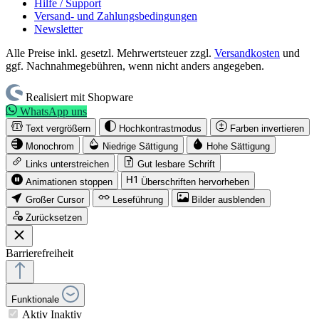
Hilfe / Support
Versand- und Zahlungsbedingungen
Newsletter
Alle Preise inkl. gesetzl. Mehrwertsteuer zzgl.
Versandkosten
und
ggf. Nachnahmegebühren, wenn nicht anders angegeben.
Realisiert mit Shopware
WhatsApp uns
Text vergrößern
Hochkontrastmodus
Farben invertieren
Monochrom
Niedrige Sättigung
Hohe Sättigung
Links unterstreichen
Gut lesbare Schrift
Animationen stoppen
Überschriften hervorheben
Großer Cursor
Leseführung
Bilder ausblenden
Zurücksetzen
Barrierefreiheit
Funktionale
Aktiv
Inaktiv