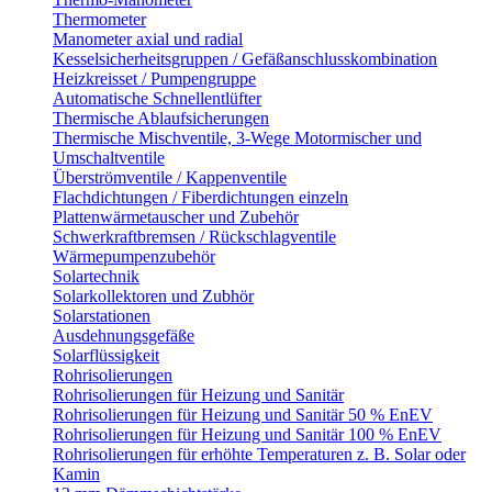
Thermometer
Manometer axial und radial
Kesselsicherheitsgruppen / Gefäßanschlusskombination
Heizkreisset / Pumpengruppe
Automatische Schnellentlüfter
Thermische Ablaufsicherungen
Thermische Mischventile, 3-Wege Motormischer und
Umschaltventile
Überströmventile / Kappenventile
Flachdichtungen / Fiberdichtungen einzeln
Plattenwärmetauscher und Zubehör
Schwerkraftbremsen / Rückschlagventile
Wärmepumpenzubehör
Solartechnik
Solarkollektoren und Zubhör
Solarstationen
Ausdehnungsgefäße
Solarflüssigkeit
Rohrisolierungen
Rohrisolierungen für Heizung und Sanitär
Rohrisolierungen für Heizung und Sanitär 50 % EnEV
Rohrisolierungen für Heizung und Sanitär 100 % EnEV
Rohrisolierungen für erhöhte Temperaturen z. B. Solar oder
Kamin