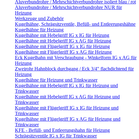
Aluverbundrohre / Mehrschichtverbundrohre isoliert blau / rot
Aluverbundrohre / Mehrschichtverbundrohre NUR für
Heizung
Werkzeuge und Zubehör
Kugelhähne, Schrägsitzventile, Befüll- und Entleerungshähne
Kugelhähne für Heizung
Kugelhähne mit Hebelgriff IG x IG für Heizung
Kugelhähne mit Hebelgriff IG x AG für Heizung
Kugelhähne mit Flügelgriff IG x IG für Heizung
Kugelhähne mit Flügelgriff IG x AG für Heizung
Eck Kugelhahn mit Verschraubung - Winkelform IG x AG für
Heizung
Zweirohr Hahnblock durchgang / Eck 3/4" flachdichtend für
Heizung
Kugelhähne für Heizung und Trinkwasser
Kugelhähne mit Hebelgriff IG x IG für Heizung und
Trinkwasser
Kugelhähne mit Hebelgriff IG x AG für Heizung und
Trinkwasser
Kugelhähne mit Flügelgriff IG x IG für Heizung und
Trinkwasser
Kugelhähne mit Flügelgriff IG x AG für Heizung und
Trinkwasser
KFE - Befüll- und Entleerungshahn für Heizung
Schrägsitzventile IG x IG für Trinkwasser