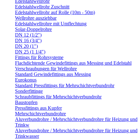
Edelstahlwellrohr
Edelstahlwellrohr Zuschnitt
Edelstahlwellrohr auf Rolle (10m - 50m)
Wellrohre ausziehbar
Edelstahlwellrohre mit Umflechtung
Solar-Doppelrohre
DN 12 (1/2")
DN 16 (3/4")
DN 20 (1")
DN 25 (1 1/4")
Fittings für Rohrsysteme
Flachdichtende Gewindefittings aus Messing und Edelstahl
Verschraubungen für Wellrohre
Standard Gewindefittings aus Messing
Eurokonus
Standard Pressfittings für Mehrschichtverbundrohr
Sonderfittinge
Schraubfittings für Mehrschichtverbundrohr
Baustopfen
Pressfittings aus Kupfer
Mehrschichtverbundrohre
Aluverbundrohre / Mehrschichtverbundrohre für Heizung und
Trinkw
Aluverbundrohre / Mehrschichtverbundrohre für Heizung und
Trinkwasser