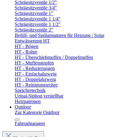
Schrägsitzventile 1/2"
Schrägsitzventile 3/4"
Schrägsitzventile 1"
Schrägsitzventile 1 1/4"
Schrägsitzventile 1 1/2"
Schrägsitzventile 2"
Befüll- und Spülarmaturen für Heizung / Solar
Entwässerung HT
HT - Bögen
HT - Rohre
HT - Überschiebmuffen / Doppelmuffen
HT - Muffenstopfen
HT - Reduzierungen
HT - Einfachabzweig
HT - Doppelabzweig
HT - Reinigungsrohre
Speichertechnik
Urinal-Siphon verstellbar
Heizpatronen
Outdoor
Zur Kategorie Outdoor
Fahrradgaragen