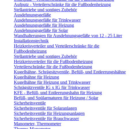
Aufputz - Verteilerschränke für die Fußbodenheizung
Stellantriebe und sontiges Zubehör
Ausdehnungsgefäße
Ausdehnungsgefäße für Trinkwasser
Ausdehnungsgefäße für Heizung
Ausdehnungsgefäße für Solar
Wandhalterungen für Ausdehnungsgefäße von 12 - 25 Liter
Installationstechnik
Heizkreisverteiler und Verteilerschränke für die
Fußbodenheizung
Stellantriebe und sontiges Zubehör
Heizkreisverteiler für die Fußbodenheizung
Verteilerschränke für die Fußbodenheizung
Kugelhähne, Schrägsitzventile, Befüll- und Entleerungshähne
Kugelhähne für Heizung
Kugelhähne für Heizung und Trinkwasser
Schrägsitzventile IG x IG für Trinkwasser
KFE - Befüll- und Entleerungshahn für Heizung
Befüll- und Spülarmaturen für Heizung / Solar
Sicherheitsventile
Sicherheitsventile für Solaranlagen
Sicherheitsventile für Heizungsanlagen
Sicherheitsventile für Brauchwasser
Manometer, Thermometer
Thermo-Manometer