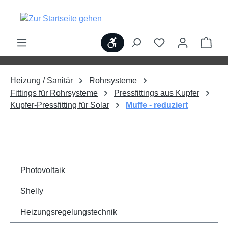
alt springen
Werkzeugleiste anzeigen
Ware
Heizung / Sanitär
Rohrsysteme
Fittings für Rohrsysteme
Pressfittings aus Kupfer
Kupfer-Pressfitting für Solar
Muffe - reduziert
Photovoltaik
Shelly
Heizungsregelungstechnik