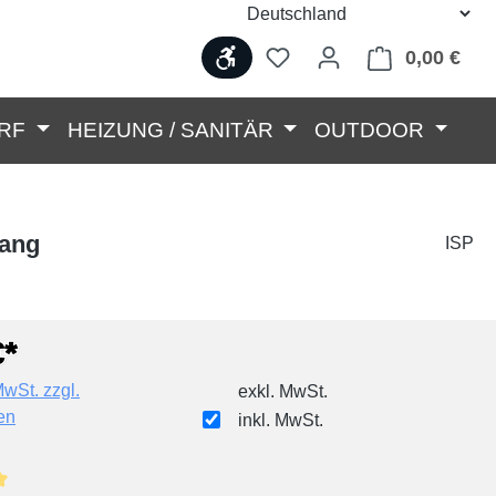
Werkzeugleiste anzeigen
0,00 €
Ware
RF
HEIZUNG / SANITÄR
OUTDOOR
gang
ISP
€*
MwSt. zzgl.
exkl. MwSt.
en
inkl. MwSt.