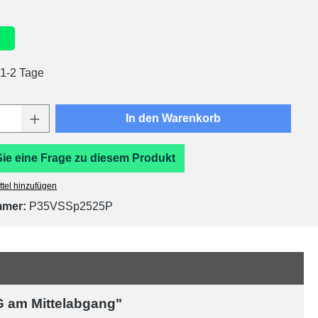
liche Bewertung von 5 von 5 Sternen
r
 1-2 Tage
Anzahl: Gib den gewünschten Wert ein oder
In den Warenkorb
Sie eine Frage zu diesem Produkt
tel hinzufügen
mmer:
P35VSSp2525P
G am Mittelabgang"