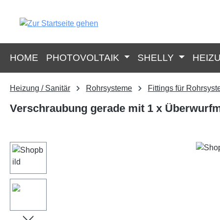
springen
Zur Hauptnavigation springen
HOME
PHOTOVOLTAIK
SHELLY
HEIZ
Heizung / Sanitär
Rohrsysteme
Fittings für Rohrsys
Verschraubung gerade mit 1 x Überwurfmu
Bildergalerie überspringen