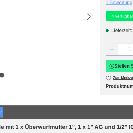
Durchschnitt
1 Bewertung
4
verfügba
Lieferzeit:
Produkt 
Stellen 
Zum Merkzet
Produktnu
e
mit 1 x Überwurfmutter 1", 1 x 1" AG und 1/2" I