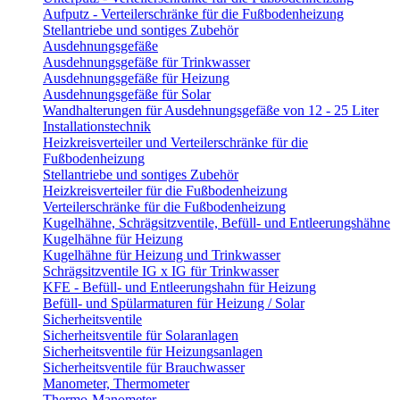
Aufputz - Verteilerschränke für die Fußbodenheizung
Stellantriebe und sontiges Zubehör
Ausdehnungsgefäße
Ausdehnungsgefäße für Trinkwasser
Ausdehnungsgefäße für Heizung
Ausdehnungsgefäße für Solar
Wandhalterungen für Ausdehnungsgefäße von 12 - 25 Liter
Installationstechnik
Heizkreisverteiler und Verteilerschränke für die
Fußbodenheizung
Stellantriebe und sontiges Zubehör
Heizkreisverteiler für die Fußbodenheizung
Verteilerschränke für die Fußbodenheizung
Kugelhähne, Schrägsitzventile, Befüll- und Entleerungshähne
Kugelhähne für Heizung
Kugelhähne für Heizung und Trinkwasser
Schrägsitzventile IG x IG für Trinkwasser
KFE - Befüll- und Entleerungshahn für Heizung
Befüll- und Spülarmaturen für Heizung / Solar
Sicherheitsventile
Sicherheitsventile für Solaranlagen
Sicherheitsventile für Heizungsanlagen
Sicherheitsventile für Brauchwasser
Manometer, Thermometer
Thermo-Manometer