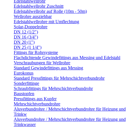
Edelstahlwellrohr
Edelstahlwellrohr Zuschnitt
Edelstahlwellrohr auf Rolle (10m - 50m)
Wellrohre ausziehbar
Edelstahlwellrohre mit Umflechtung
Solar-Doppelrohre
DN 12 (1/2")
DN 16 (3/4")
DN 20 (1")
DN 25 (1 1/4")
Fittings für Rohrsysteme
Flachdichtende Gewindefittings aus Messing und Edelstahl
Verschraubungen für Wellrohre
Standard Gewindefittings aus Messing
Eurokonus
Standard Pressfittings für Mehrschichtverbundrohr
Sonderfittinge
Schraubfittings für Mehrschichtverbundrohr
Baustopfen
Pressfittings aus Kupfer
Mehrschichtverbundrohre
Aluverbundrohre / Mehrschichtverbundrohre für Heizung und
Trinkw
Aluverbundrohre / Mehrschichtverbundrohre für Heizung und
Trinkwasser