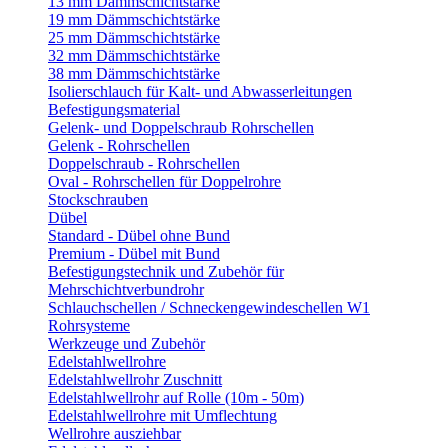
13 mm Dämmschichtstärke
19 mm Dämmschichtstärke
25 mm Dämmschichtstärke
32 mm Dämmschichtstärke
38 mm Dämmschichtstärke
Isolierschlauch für Kalt- und Abwasserleitungen
Befestigungsmaterial
Gelenk- und Doppelschraub Rohrschellen
Gelenk - Rohrschellen
Doppelschraub - Rohrschellen
Oval - Rohrschellen für Doppelrohre
Stockschrauben
Dübel
Standard - Dübel ohne Bund
Premium - Dübel mit Bund
Befestigungstechnik und Zubehör für
Mehrschichtverbundrohr
Schlauchschellen / Schneckengewindeschellen W1
Rohrsysteme
Werkzeuge und Zubehör
Edelstahlwellrohre
Edelstahlwellrohr Zuschnitt
Edelstahlwellrohr auf Rolle (10m - 50m)
Edelstahlwellrohre mit Umflechtung
Wellrohre ausziehbar