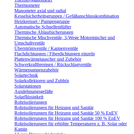
Thermometer
Manometer axial und radial
Kesselsicherheitsgruppen / Gefäßanschlusskombination
Heizkreisset / Pumpengruppe
Automatische Schnellentlüfter
Thermische Ablaufsicherungen
Thermische Mischventile, 3-Wege Motormischer und
Umschaltventile
Überströmventile / Kappenventile
Flachdichtungen / Fiberdichtungen einzeln
Plattenwärmetauscher und Zubehör
Schwerkraftbremsen / Rückschlagventile
Wärmepumpenzubehör
Solartechnik
Solarkollektoren und Zubhör
Solarstationen
Ausdehnungsgefäße
Solarflüssigkeit
Rohrisolierungen
Rohrisolierungen für Heizung und Sanitär
Rohrisolierungen für Heizung und Sanitär 50 % EnEV
Rohrisolierungen für Heizung und Sanitär 100 % EnEV
Rohrisolierungen für erhöhte Temperaturen z. B. Solar oder
Kamin