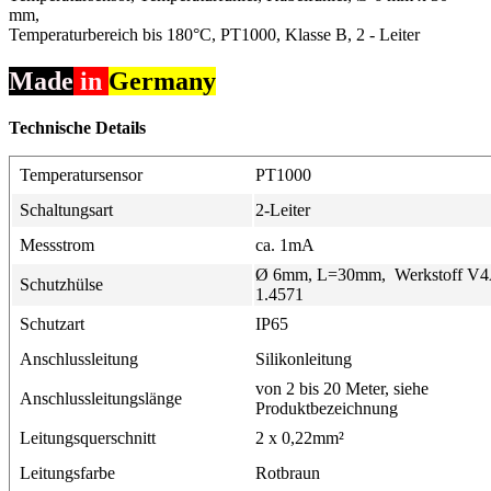
mm,
Temperaturbereich bis 180°C, PT1000, Klasse B, 2 - Leiter
Made
in
Germany
Technische Details
Temperatursensor
PT1000
Schaltungsart
2-Leiter
Messstrom
ca. 1mA
Ø 6mm, L=30mm, Werkstoff V
Schutzhülse
1.4571
Schutzart
IP65
Anschlussleitung
Silikonleitung
von 2 bis 20 Meter, siehe
Anschlussleitungslänge
Produktbezeichnung
Leitungsquerschnitt
2 x 0,22mm²
Leitungsfarbe
Rotbraun