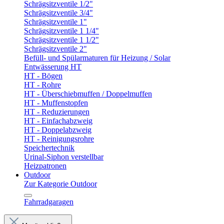
Schrägsitzventile 1/2"
Schrägsitzventile 3/4"
Schrägsitzventile 1"
Schrägsitzventile 1 1/4"
Schrägsitzventile 1 1/2"
Schrägsitzventile 2"
Befüll- und Spülarmaturen für Heizung / Solar
Entwässerung HT
HT - Bögen
HT - Rohre
HT - Überschiebmuffen / Doppelmuffen
HT - Muffenstopfen
HT - Reduzierungen
HT - Einfachabzweig
HT - Doppelabzweig
HT - Reinigungsrohre
Speichertechnik
Urinal-Siphon verstellbar
Heizpatronen
Outdoor
Zur Kategorie Outdoor
Fahrradgaragen