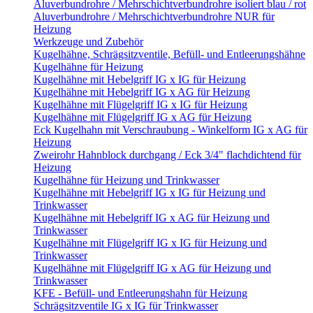
Aluverbundrohre / Mehrschichtverbundrohre isoliert blau / rot
Aluverbundrohre / Mehrschichtverbundrohre NUR für
Heizung
Werkzeuge und Zubehör
Kugelhähne, Schrägsitzventile, Befüll- und Entleerungshähne
Kugelhähne für Heizung
Kugelhähne mit Hebelgriff IG x IG für Heizung
Kugelhähne mit Hebelgriff IG x AG für Heizung
Kugelhähne mit Flügelgriff IG x IG für Heizung
Kugelhähne mit Flügelgriff IG x AG für Heizung
Eck Kugelhahn mit Verschraubung - Winkelform IG x AG für
Heizung
Zweirohr Hahnblock durchgang / Eck 3/4" flachdichtend für
Heizung
Kugelhähne für Heizung und Trinkwasser
Kugelhähne mit Hebelgriff IG x IG für Heizung und
Trinkwasser
Kugelhähne mit Hebelgriff IG x AG für Heizung und
Trinkwasser
Kugelhähne mit Flügelgriff IG x IG für Heizung und
Trinkwasser
Kugelhähne mit Flügelgriff IG x AG für Heizung und
Trinkwasser
KFE - Befüll- und Entleerungshahn für Heizung
Schrägsitzventile IG x IG für Trinkwasser