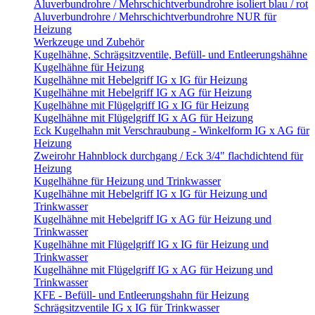
Aluverbundrohre / Mehrschichtverbundrohre isoliert blau / rot
Aluverbundrohre / Mehrschichtverbundrohre NUR für
Heizung
Werkzeuge und Zubehör
Kugelhähne, Schrägsitzventile, Befüll- und Entleerungshähne
Kugelhähne für Heizung
Kugelhähne mit Hebelgriff IG x IG für Heizung
Kugelhähne mit Hebelgriff IG x AG für Heizung
Kugelhähne mit Flügelgriff IG x IG für Heizung
Kugelhähne mit Flügelgriff IG x AG für Heizung
Eck Kugelhahn mit Verschraubung - Winkelform IG x AG für
Heizung
Zweirohr Hahnblock durchgang / Eck 3/4" flachdichtend für
Heizung
Kugelhähne für Heizung und Trinkwasser
Kugelhähne mit Hebelgriff IG x IG für Heizung und
Trinkwasser
Kugelhähne mit Hebelgriff IG x AG für Heizung und
Trinkwasser
Kugelhähne mit Flügelgriff IG x IG für Heizung und
Trinkwasser
Kugelhähne mit Flügelgriff IG x AG für Heizung und
Trinkwasser
KFE - Befüll- und Entleerungshahn für Heizung
Schrägsitzventile IG x IG für Trinkwasser