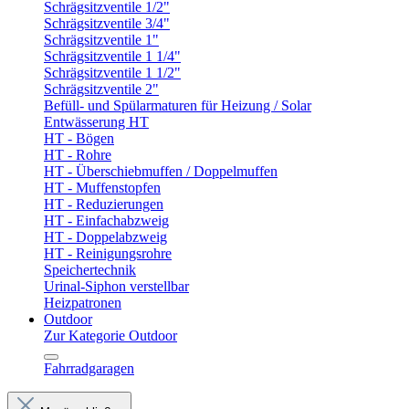
Schrägsitzventile 1/2"
Schrägsitzventile 3/4"
Schrägsitzventile 1"
Schrägsitzventile 1 1/4"
Schrägsitzventile 1 1/2"
Schrägsitzventile 2"
Befüll- und Spülarmaturen für Heizung / Solar
Entwässerung HT
HT - Bögen
HT - Rohre
HT - Überschiebmuffen / Doppelmuffen
HT - Muffenstopfen
HT - Reduzierungen
HT - Einfachabzweig
HT - Doppelabzweig
HT - Reinigungsrohre
Speichertechnik
Urinal-Siphon verstellbar
Heizpatronen
Outdoor
Zur Kategorie Outdoor
Fahrradgaragen