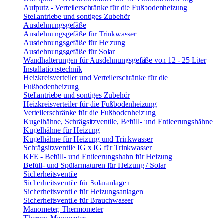
Aufputz - Verteilerschränke für die Fußbodenheizung
Stellantriebe und sontiges Zubehör
Ausdehnungsgefäße
Ausdehnungsgefäße für Trinkwasser
Ausdehnungsgefäße für Heizung
Ausdehnungsgefäße für Solar
Wandhalterungen für Ausdehnungsgefäße von 12 - 25 Liter
Installationstechnik
Heizkreisverteiler und Verteilerschränke für die
Fußbodenheizung
Stellantriebe und sontiges Zubehör
Heizkreisverteiler für die Fußbodenheizung
Verteilerschränke für die Fußbodenheizung
Kugelhähne, Schrägsitzventile, Befüll- und Entleerungshähne
Kugelhähne für Heizung
Kugelhähne für Heizung und Trinkwasser
Schrägsitzventile IG x IG für Trinkwasser
KFE - Befüll- und Entleerungshahn für Heizung
Befüll- und Spülarmaturen für Heizung / Solar
Sicherheitsventile
Sicherheitsventile für Solaranlagen
Sicherheitsventile für Heizungsanlagen
Sicherheitsventile für Brauchwasser
Manometer, Thermometer
Thermo-Manometer