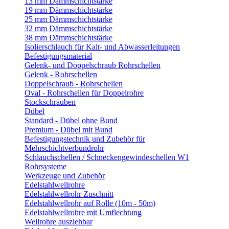
13 mm Dämmschichtstärke
19 mm Dämmschichtstärke
25 mm Dämmschichtstärke
32 mm Dämmschichtstärke
38 mm Dämmschichtstärke
Isolierschlauch für Kalt- und Abwasserleitungen
Befestigungsmaterial
Gelenk- und Doppelschraub Rohrschellen
Gelenk - Rohrschellen
Doppelschraub - Rohrschellen
Oval - Rohrschellen für Doppelrohre
Stockschrauben
Dübel
Standard - Dübel ohne Bund
Premium - Dübel mit Bund
Befestigungstechnik und Zubehör für
Mehrschichtverbundrohr
Schlauchschellen / Schneckengewindeschellen W1
Rohrsysteme
Werkzeuge und Zubehör
Edelstahlwellrohre
Edelstahlwellrohr Zuschnitt
Edelstahlwellrohr auf Rolle (10m - 50m)
Edelstahlwellrohre mit Umflechtung
Wellrohre ausziehbar