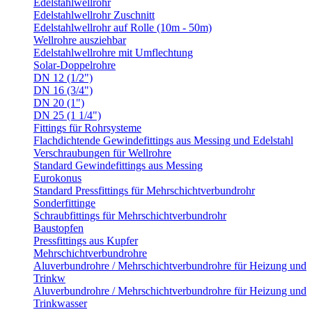
Edelstahlwellrohr
Edelstahlwellrohr Zuschnitt
Edelstahlwellrohr auf Rolle (10m - 50m)
Wellrohre ausziehbar
Edelstahlwellrohre mit Umflechtung
Solar-Doppelrohre
DN 12 (1/2")
DN 16 (3/4")
DN 20 (1")
DN 25 (1 1/4")
Fittings für Rohrsysteme
Flachdichtende Gewindefittings aus Messing und Edelstahl
Verschraubungen für Wellrohre
Standard Gewindefittings aus Messing
Eurokonus
Standard Pressfittings für Mehrschichtverbundrohr
Sonderfittinge
Schraubfittings für Mehrschichtverbundrohr
Baustopfen
Pressfittings aus Kupfer
Mehrschichtverbundrohre
Aluverbundrohre / Mehrschichtverbundrohre für Heizung und
Trinkw
Aluverbundrohre / Mehrschichtverbundrohre für Heizung und
Trinkwasser