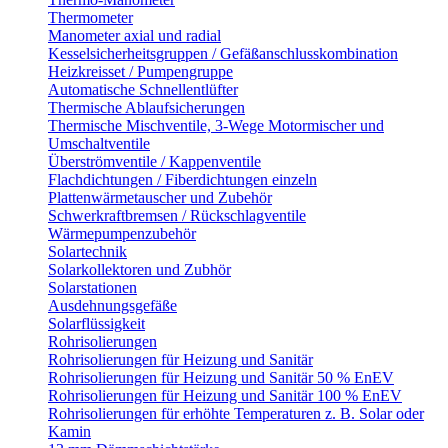
Thermometer
Manometer axial und radial
Kesselsicherheitsgruppen / Gefäßanschlusskombination
Heizkreisset / Pumpengruppe
Automatische Schnellentlüfter
Thermische Ablaufsicherungen
Thermische Mischventile, 3-Wege Motormischer und
Umschaltventile
Überströmventile / Kappenventile
Flachdichtungen / Fiberdichtungen einzeln
Plattenwärmetauscher und Zubehör
Schwerkraftbremsen / Rückschlagventile
Wärmepumpenzubehör
Solartechnik
Solarkollektoren und Zubhör
Solarstationen
Ausdehnungsgefäße
Solarflüssigkeit
Rohrisolierungen
Rohrisolierungen für Heizung und Sanitär
Rohrisolierungen für Heizung und Sanitär 50 % EnEV
Rohrisolierungen für Heizung und Sanitär 100 % EnEV
Rohrisolierungen für erhöhte Temperaturen z. B. Solar oder
Kamin