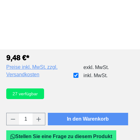
9,48 €*
Preise inkl. MwSt. zzgl.
exkl. MwSt.
Versandkosten
inkl. MwSt.
27
verfügbar
Produkt Anzahl: Gib den gewünschten Wert e
In den Warenkorb
Stellen Sie eine Frage zu diesem Produkt