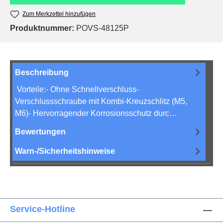
Zum Merkzettel hinzufügen
Produktnummer:
POVS-48125P
Beschreibung
Vorteile:- Ohne Schnellverschluss-
Verschlussschraube mit Kombi-Kreuzschlitz (M5,
M6)- Hervorragender Korrosionsschutz durc…
Mehr
Bewertungen
Warn-/Sicherheitshinweise
Service-Hotline