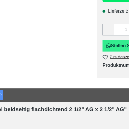
Lieferzeit:
Produkt 
Stellen 
Zum Merkzet
Produktnu
e
beidseitig flachdichtend 2 1/2" AG x 2 1/2" AG"