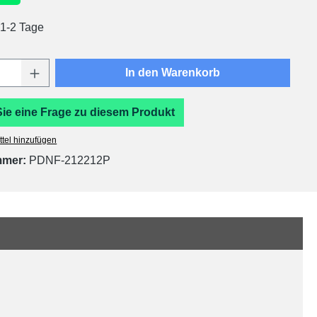
 1-2 Tage
Anzahl: Gib den gewünschten Wert ein oder
In den Warenkorb
Sie eine Frage zu diesem Produkt
tel hinzufügen
mmer:
PDNF-212212P