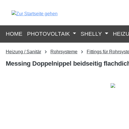
springen
Zur Hauptnavigation springen
HOME
PHOTOVOLTAIK
SHELLY
HEIZ
Heizung / Sanitär
Rohrsysteme
Fittings für Rohrsys
Messing Doppelnippel beidseitig flachdic
Bildergalerie überspringen