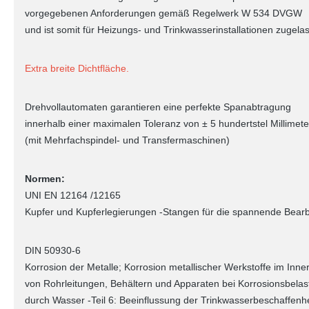
vorgegebenen Anforderungen gemäß Regelwerk W 534 DVGW
und ist somit für Heizungs- und Trinkwasserinstallationen zugela
Extra breite Dichtfläche.
Drehvollautomaten garantieren eine perfekte Spanabtragung
innerhalb einer maximalen Toleranz von ± 5 hundertstel Millimete
(mit Mehrfachspindel- und Transfermaschinen)
Normen:
UNI EN 12164 /12165
Kupfer und Kupferlegierungen -Stangen für die spannende Bear
DIN 50930-6
Korrosion der Metalle; Korrosion metallischer Werkstoffe im Inne
von Rohrleitungen, Behältern und Apparaten bei Korrosionsbela
durch Wasser -Teil 6: Beeinflussung der Trinkwasserbeschaffenhe