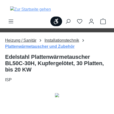
alt springen
Werkzeugleiste anzeigen
Ware
Heizung / Sanitär
Installationstechnik
Plattenwärmetauscher und Zubehör
Edelstahl Plattenwärmetauscher
BL50C-30H, Kupfergelötet, 30 Platten,
bis 20 KW
ISP
Bildergalerie überspringen