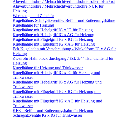
Aluverbundrohre / Mehrschichtverbundrohre isoliert blau / rot
Aluverbundrohre / Mehrschichtverbundrohre NUR für
Heizung
Werkzeuge und Zubehör
Kugelhähne, Schrägsitzventile, Befüll- und Entleerungshähne
Kugelhähne für Heizung
Kugelhähne mit Hebelgriff IG x IG für Heizung
Kugelhähne mit Hebelgriff IG x AG für Heizung
Kugelhähne mit Flügelgriff IG x IG für Heizung
Kugelhähne mit Flügelgriff IG x AG für Heizung
Eck Kugelhahn mit Verschraubung - Winkelform IG x AG für
Heizung
Zweirohr Hahnblock durchgang / Eck 3/4" flachdichtend für
Heizung
Kugelhähne für Heizung und Trinkwasser
Kugelhähne mit Hebelgriff IG x IG für Heizung und
Trinkwasser
Kugelhähne mit Hebelgriff IG x AG für Heizung und
Trinkwasser
Kugelhähne mit Flügelgriff IG x IG für Heizung und
Trinkwasser
Kugelhähne mit Flügelgriff IG x AG für Heizung und
Trinkwasser
KFE - Befüll- und Entleerungshahn für Heizung
Schrägsitzventile IG x IG für Trinkwasser