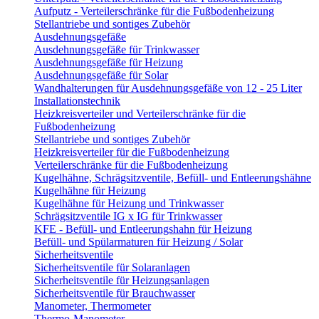
Aufputz - Verteilerschränke für die Fußbodenheizung
Stellantriebe und sontiges Zubehör
Ausdehnungsgefäße
Ausdehnungsgefäße für Trinkwasser
Ausdehnungsgefäße für Heizung
Ausdehnungsgefäße für Solar
Wandhalterungen für Ausdehnungsgefäße von 12 - 25 Liter
Installationstechnik
Heizkreisverteiler und Verteilerschränke für die
Fußbodenheizung
Stellantriebe und sontiges Zubehör
Heizkreisverteiler für die Fußbodenheizung
Verteilerschränke für die Fußbodenheizung
Kugelhähne, Schrägsitzventile, Befüll- und Entleerungshähne
Kugelhähne für Heizung
Kugelhähne für Heizung und Trinkwasser
Schrägsitzventile IG x IG für Trinkwasser
KFE - Befüll- und Entleerungshahn für Heizung
Befüll- und Spülarmaturen für Heizung / Solar
Sicherheitsventile
Sicherheitsventile für Solaranlagen
Sicherheitsventile für Heizungsanlagen
Sicherheitsventile für Brauchwasser
Manometer, Thermometer
Thermo-Manometer