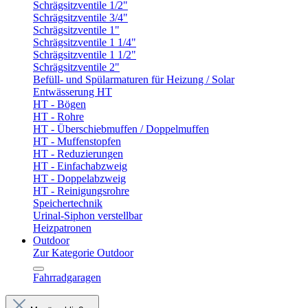
Schrägsitzventile 1/2"
Schrägsitzventile 3/4"
Schrägsitzventile 1"
Schrägsitzventile 1 1/4"
Schrägsitzventile 1 1/2"
Schrägsitzventile 2"
Befüll- und Spülarmaturen für Heizung / Solar
Entwässerung HT
HT - Bögen
HT - Rohre
HT - Überschiebmuffen / Doppelmuffen
HT - Muffenstopfen
HT - Reduzierungen
HT - Einfachabzweig
HT - Doppelabzweig
HT - Reinigungsrohre
Speichertechnik
Urinal-Siphon verstellbar
Heizpatronen
Outdoor
Zur Kategorie Outdoor
Fahrradgaragen