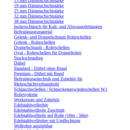
13 mm Dämmschichtstärke
19 mm Dämmschichtstärke
25 mm Dämmschichtstärke
32 mm Dämmschichtstärke
38 mm Dämmschichtstärke
Isolierschlauch für Kalt- und Abwasserleitungen
Befestigungsmaterial
Gelenk- und Doppelschraub Rohrschellen
Gelenk - Rohrschellen
Doppelschraub - Rohrschellen
Oval - Rohrschellen für Doppelrohre
Stockschrauben
Dübel
Standard - Dübel ohne Bund
Premium - Dübel mit Bund
Befestigungstechnik und Zubehör für
Mehrschichtverbundrohr
Schlauchschellen / Schneckengewindeschellen W1
Rohrsysteme
Werkzeuge und Zubehör
Edelstahlwellrohre
Edelstahlwellrohr Zuschnitt
Edelstahlwellrohr auf Rolle (10m - 50m)
Edelstahlwellrohre mit Umflechtung
Wellrohre ausziehbar