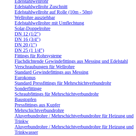
Edelstahlwellrohr
Edelstahlwellrohr Zuschnitt
Edelstahlwellrohr auf Rolle (10m - 50m)
Wellrohre ausziehbar
Edelstahlwellrohre mit Umflechtung
Solar-Doppelrohre
DN 12 (1/2")
DN 16 (3/4")
DN 20 (1")
DN 25 (1 1/4")
Fittings für Rohrsysteme
Flachdichtende Gewindefittings aus Messing und Edelstahl
Verschraubungen für Wellrohre
Standard Gewindefittings aus Messing
Eurokonus
Standard Pressfittings für Mehrschichtverbundrohr
Sonderfittinge
Schraubfittings für Mehrschichtverbundrohr
Baustopfen
Pressfittings aus Kupfer
Mehrschichtverbundrohre
Aluverbundrohre / Mehrschichtverbundrohre für Heizung und
Trinkw
Aluverbundrohre / Mehrschichtverbundrohre für Heizung und
Trinkwasser