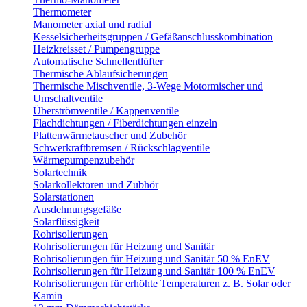
Thermometer
Manometer axial und radial
Kesselsicherheitsgruppen / Gefäßanschlusskombination
Heizkreisset / Pumpengruppe
Automatische Schnellentlüfter
Thermische Ablaufsicherungen
Thermische Mischventile, 3-Wege Motormischer und
Umschaltventile
Überströmventile / Kappenventile
Flachdichtungen / Fiberdichtungen einzeln
Plattenwärmetauscher und Zubehör
Schwerkraftbremsen / Rückschlagventile
Wärmepumpenzubehör
Solartechnik
Solarkollektoren und Zubhör
Solarstationen
Ausdehnungsgefäße
Solarflüssigkeit
Rohrisolierungen
Rohrisolierungen für Heizung und Sanitär
Rohrisolierungen für Heizung und Sanitär 50 % EnEV
Rohrisolierungen für Heizung und Sanitär 100 % EnEV
Rohrisolierungen für erhöhte Temperaturen z. B. Solar oder
Kamin