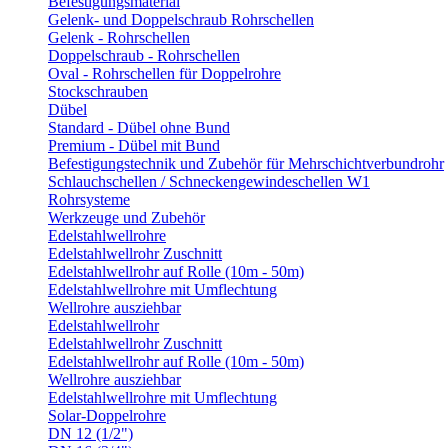
Befestigungsmaterial
Gelenk- und Doppelschraub Rohrschellen
Gelenk - Rohrschellen
Doppelschraub - Rohrschellen
Oval - Rohrschellen für Doppelrohre
Stockschrauben
Dübel
Standard - Dübel ohne Bund
Premium - Dübel mit Bund
Befestigungstechnik und Zubehör für Mehrschichtverbundrohr
Schlauchschellen / Schneckengewindeschellen W1
Rohrsysteme
Werkzeuge und Zubehör
Edelstahlwellrohre
Edelstahlwellrohr Zuschnitt
Edelstahlwellrohr auf Rolle (10m - 50m)
Edelstahlwellrohre mit Umflechtung
Wellrohre ausziehbar
Edelstahlwellrohr
Edelstahlwellrohr Zuschnitt
Edelstahlwellrohr auf Rolle (10m - 50m)
Wellrohre ausziehbar
Edelstahlwellrohre mit Umflechtung
Solar-Doppelrohre
DN 12 (1/2")