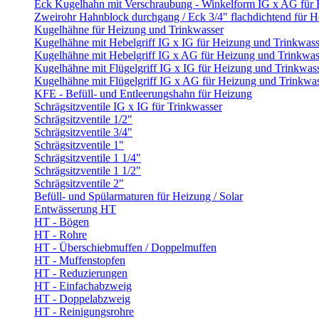
Eck Kugelhahn mit Verschraubung - Winkelform IG x AG für
Zweirohr Hahnblock durchgang / Eck 3/4" flachdichtend für 
Kugelhähne für Heizung und Trinkwasser
Kugelhähne mit Hebelgriff IG x IG für Heizung und Trinkwass
Kugelhähne mit Hebelgriff IG x AG für Heizung und Trinkwas
Kugelhähne mit Flügelgriff IG x IG für Heizung und Trinkwas
Kugelhähne mit Flügelgriff IG x AG für Heizung und Trinkwa
KFE - Befüll- und Entleerungshahn für Heizung
Schrägsitzventile IG x IG für Trinkwasser
Schrägsitzventile 1/2"
Schrägsitzventile 3/4"
Schrägsitzventile 1"
Schrägsitzventile 1 1/4"
Schrägsitzventile 1 1/2"
Schrägsitzventile 2"
Befüll- und Spülarmaturen für Heizung / Solar
Entwässerung HT
HT - Bögen
HT - Rohre
HT - Überschiebmuffen / Doppelmuffen
HT - Muffenstopfen
HT - Reduzierungen
HT - Einfachabzweig
HT - Doppelabzweig
HT - Reinigungsrohre