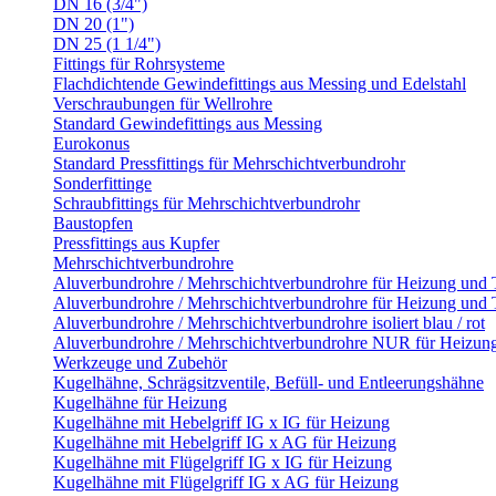
DN 16 (3/4")
DN 20 (1")
DN 25 (1 1/4")
Fittings für Rohrsysteme
Flachdichtende Gewindefittings aus Messing und Edelstahl
Verschraubungen für Wellrohre
Standard Gewindefittings aus Messing
Eurokonus
Standard Pressfittings für Mehrschichtverbundrohr
Sonderfittinge
Schraubfittings für Mehrschichtverbundrohr
Baustopfen
Pressfittings aus Kupfer
Mehrschichtverbundrohre
Aluverbundrohre / Mehrschichtverbundrohre für Heizung und
Aluverbundrohre / Mehrschichtverbundrohre für Heizung und 
Aluverbundrohre / Mehrschichtverbundrohre isoliert blau / rot
Aluverbundrohre / Mehrschichtverbundrohre NUR für Heizun
Werkzeuge und Zubehör
Kugelhähne, Schrägsitzventile, Befüll- und Entleerungshähne
Kugelhähne für Heizung
Kugelhähne mit Hebelgriff IG x IG für Heizung
Kugelhähne mit Hebelgriff IG x AG für Heizung
Kugelhähne mit Flügelgriff IG x IG für Heizung
Kugelhähne mit Flügelgriff IG x AG für Heizung