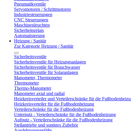
Pneumatikventile
Servomotoren / Schrittmotoren
Industriesteuerungen
CNC Steuerungen
Maschinenleuchten
Sicherheitsrelais
Automatisierung
Heizung / Sanitär
Zur Kategorie Heizung / Sanitär
Sicherheitsventile
Sicherheitsventile für Heizungsanlagen
Sicherheitsventile für Brauchwasser
Sicherheitsventile für Solaranlagen
Manometer, Thermometer
Thermometer
Thermo-Manometer
Manometer axial und radial
Heizkreisverteiler und Verteilerschränke für die Fußbodenheiz
Heizkreisverteiler für die Fußbodenheizung
Verteilerschränke für die Fußbodenheizung
Unterputz - Verteilerschränke für die Fußbodenheizung
Aufputz - Verteilerschränke für die Fußbodenheizung
Stellantriebe und sontiges Zubehör
Ausdehnungsgefäße