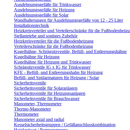
Ausdehnungsgefäße für Trinkwasser
Ausdehnungsgefäße für Heizung
Ausdehnungsgefäße für Solar
Wandhalterungen für Ausdehnungsgefäße von 12 - 25 Liter
Installationstechnik
Heizkreisverteiler und Verteilerschränke für die Fußbodenheiz
Stellantriebe und sontiges Zubehör
Heizkreisverteiler für die Fußbodenheizung
Verteilerschränke für die Fußbodenheizung
Kugelhähne, Schrägsitzventile, Befüll- und Entleerungshähne
Kugelhähne für Heizung
Kugelhähne für Heizung und Trinkwasser
Schrägsitzventile IG x IG für Trinkwasser
KFE - Befüll- und Entleerungshahn für Heizung
Befüll- und Spülarmaturen für Heizung / Solar
Sicherheitsventile
Sicherheitsventile für Solaranlagen
Sicherheitsventile für Heizungsanlagen
Sicherheitsventile für Brauchwasser
Manometer, Thermometer
Thermo-Manometer
Thermometer
Manometer axial und radial
Kesselsicherheitsgruppen / Gefäßanschlusskombination
Heizkreisset / Pumpengruppe