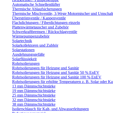
Automatische Schnellentlüfter
Thermische Ablaufsicherungen
Thermische Mischventile, 3-Wege Motormischer und Umschalt
Überströmventile / Kappenventile
Flachdichtungen / Fiberdichtungen einzeln
Plattenwärmetauscher und Zubehör
Schwerkraftbremsen / Rückschlagventile
Wärmepumpenzubehör
Solartechnik
Solarkollektoren und Zubhör
Solarstationen
Ausdehnungsgefäße
Solarflüssigkeit
Rohrisolierungen
Rohrisolierungen für Heizung und Sanitär
Rohrisolierungen für Heizung und Sanitär 50 % EnEV
Rohrisolierungen für Heizung und Sanitär 100 % EnEV
Rohrisolierungen für erhöhte Temperaturen z. B. Solar oder K
13 mm Dämmschichtstärke
19 mm Dämmschichtstärke
25 mm Dämmschichtstärke
32 mm Dämmschichtstärke
38 mm Dämmschichtstärke
Isolierschlauch für Kalt- und Abwasserleitungen