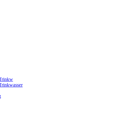
 Trinkw
Trinkwasser
g