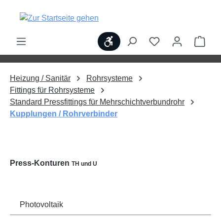
alt springen
Werkzeugleiste anzeigen
Ware
Heizung / Sanitär
Rohrsysteme
Fittings für Rohrsysteme
Standard Pressfittings für Mehrschichtverbundrohr
Kupplungen / Rohrverbinder
Press-Konturen
TH und U
Photovoltaik