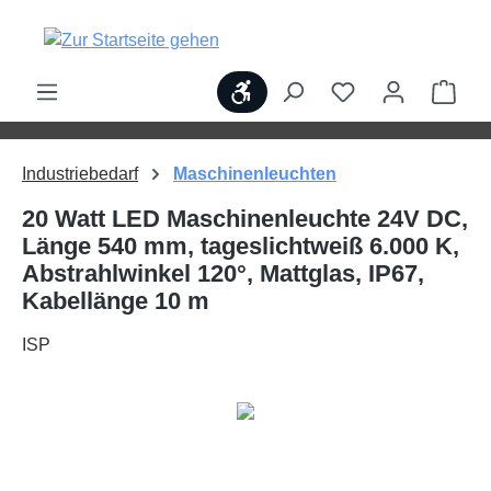
alt springen
Werkzeugleiste anzeigen
Ware
Industriebedarf
Maschinenleuchten
20 Watt LED Maschinenleuchte 24V DC,
Länge 540 mm, tageslichtweiß 6.000 K,
Abstrahlwinkel 120°, Mattglas, IP67,
Kabellänge 10 m
ISP
Bildergalerie überspringen