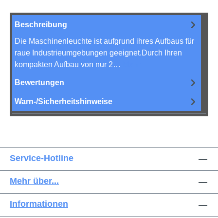
Beschreibung
Die Maschinenleuchte ist aufgrund ihres Aufbaus für
raue Industrieumgebungen geeignet.Durch Ihren
kompakten Aufbau von nur 2…
Mehr
Bewertungen
Warn-/Sicherheitshinweise
Service-Hotline
Mehr über...
Informationen