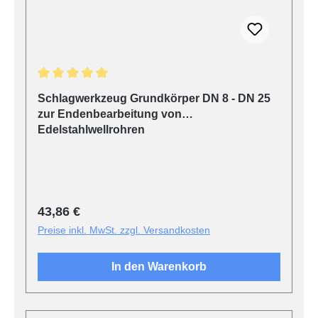
Durchschnittliche Bewertung von 5 von 5 Sternen
Schlagwerkzeug Grundkörper DN 8 - DN 25
zur Endenbearbeitung von
Edelstahlwellrohren
Regulärer Preis:
43,86 €
Preise inkl. MwSt. zzgl. Versandkosten
In den Warenkorb