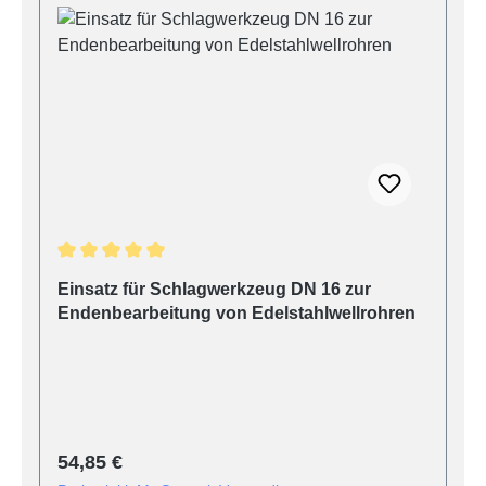
Durchschnittliche Bewertung von 5 von 5 Sternen
Einsatz für Schlagwerkzeug DN 16 zur
Endenbearbeitung von Edelstahlwellrohren
Regulärer Preis:
54,85 €