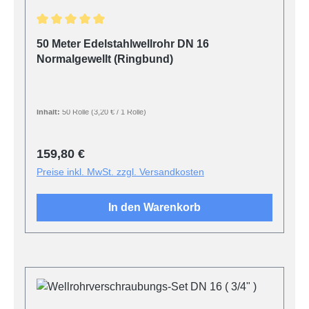
Durchschnittliche Bewertung von 5 von 5 Sternen
50 Meter Edelstahlwellrohr DN 16
Normalgewellt (Ringbund)
Inhalt:
50 Rolle
(3,20 € / 1 Rolle)
Regulärer Preis:
159,80 €
Preise inkl. MwSt. zzgl. Versandkosten
In den Warenkorb
Produktgalerie überspringen