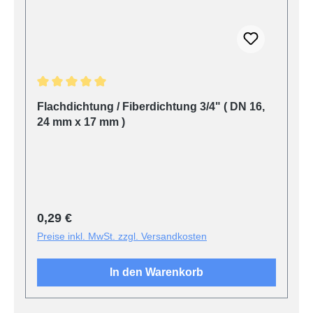
Durchschnittliche Bewertung von 5 von 5 Sternen
Flachdichtung / Fiberdichtung 3/4" ( DN 16,
24 mm x 17 mm )
Regulärer Preis:
0,29 €
Preise inkl. MwSt. zzgl. Versandkosten
In den Warenkorb