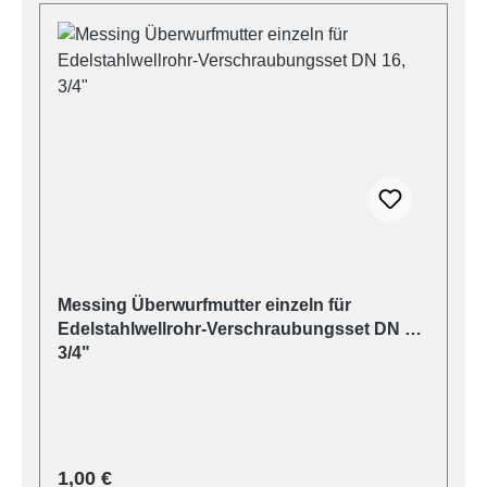
Messing Überwurfmutter einzeln für
Edelstahlwellrohr-Verschraubungsset DN 16,
3/4"
Regulärer Preis:
1,00 €