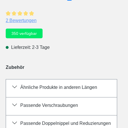
Durchschnittliche Bewertung von 5 von 5 Sternen
2 Bewertungen
350
verfügbar
Lieferzeit: 2-3 Tage
Zubehör
Ähnliche Produkte in anderen Längen
Passende Verschraubungen
Passende Doppelnippel und Reduzierungen