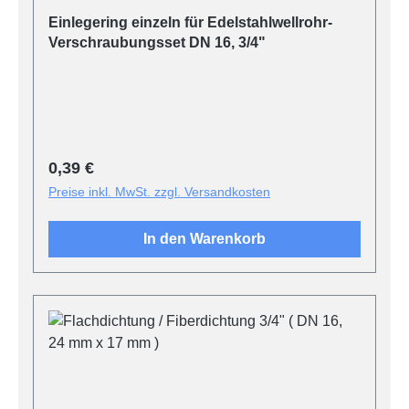
Durchschnittliche Bewertung von 5 von 5 Sternen
Einlegering einzeln für Edelstahlwellrohr-
Verschraubungsset DN 16, 3/4"
Regulärer Preis:
0,39 €
Preise inkl. MwSt. zzgl. Versandkosten
In den Warenkorb