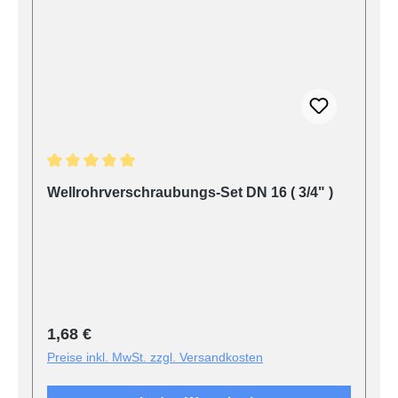
Durchschnittliche Bewertung von 5 von 5 Sternen
Wellrohrverschraubungs-Set DN 16 ( 3/4" )
Regulärer Preis:
1,68 €
Preise inkl. MwSt. zzgl. Versandkosten