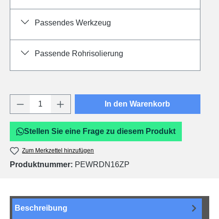
Passendes Werkzeug
Passende Rohrisolierung
Produkt Anzahl: Gib den gewünschten Wert e
In den Warenkorb
Stellen Sie eine Frage zu diesem Produkt
Zum Merkzettel hinzufügen
Produktnummer:
PEWRDN16ZP
Beschreibung