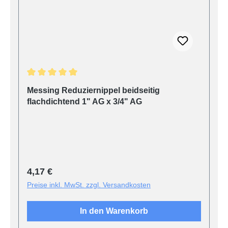
Durchschnittliche Bewertung von 5 von 5 Sternen
Messing Reduziernippel beidseitig
flachdichtend 1" AG x 3/4" AG
Regulärer Preis:
4,17 €
Preise inkl. MwSt. zzgl. Versandkosten
In den Warenkorb