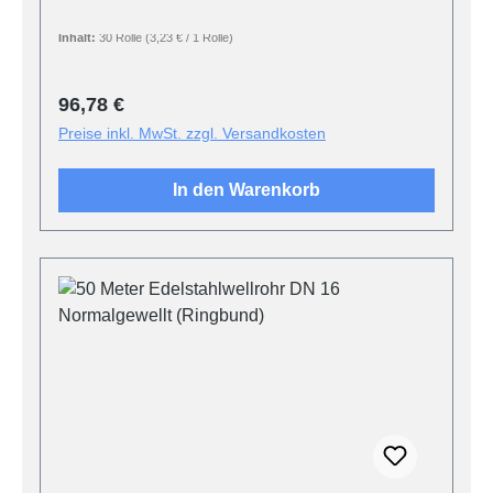
Inhalt:
30 Rolle
(3,23 € / 1 Rolle)
Regulärer Preis:
96,78 €
Preise inkl. MwSt. zzgl. Versandkosten
In den Warenkorb