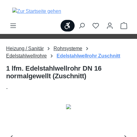
alt springen
Werkzeugleiste anzeigen
Ware
Heizung / Sanitär
Rohrsysteme
Edelstahlwellrohre
Edelstahlwellrohr Zuschnitt
1 lfm. Edelstahlwellrohr DN 16
normalgewellt (Zuschnitt)
-
Bildergalerie überspringen