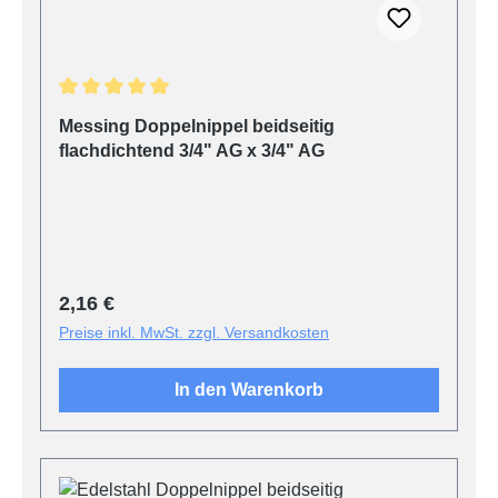
Durchschnittliche Bewertung von 5 von 5 Sternen
Messing Doppelnippel beidseitig
flachdichtend 3/4" AG x 3/4" AG
Regulärer Preis:
2,16 €
Preise inkl. MwSt. zzgl. Versandkosten
In den Warenkorb