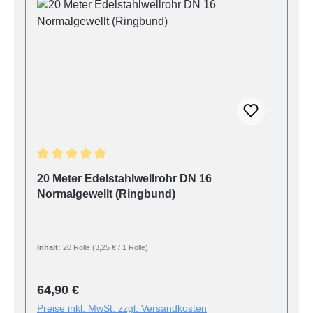
Durchschnittliche Bewertung von 5 von 5 Sternen
20 Meter Edelstahlwellrohr DN 16
Normalgewellt (Ringbund)
Inhalt:
20 Rolle
(3,25 € / 1 Rolle)
Regulärer Preis:
64,90 €
Preise inkl. MwSt. zzgl. Versandkosten