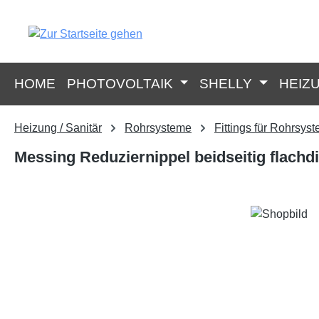
springen
Zur Hauptnavigation springen
HOME
PHOTOVOLTAIK
SHELLY
HEIZ
Heizung / Sanitär
Rohrsysteme
Fittings für Rohrsys
Messing Reduziernippel beidseitig flachd
Bildergalerie überspringen