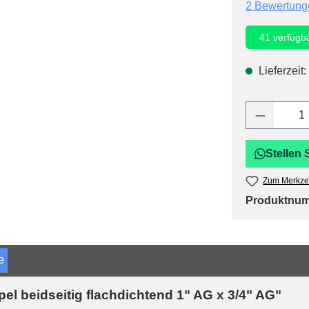
Durchschnitt
2 Bewertung
41
verfügb
Lieferzeit:
Produkt 
Stellen 
Zum Merkzet
Produktnu
e
l beidseitig flachdichtend 1" AG x 3/4" AG"