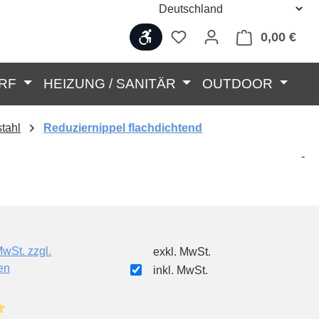
Werkzeugleiste anzeigen
0,00 €
Ware
RF
HEIZUNG / SANITÄR
OUTDOOR
tahl
Reduziernippel flachdichtend
-
MwSt. zzgl.
exkl. MwSt.
en
inkl. MwSt.