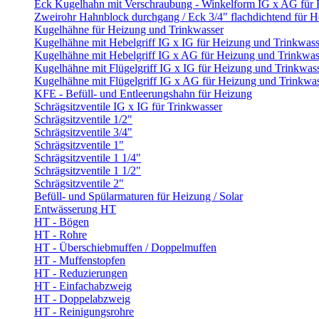
Eck Kugelhahn mit Verschraubung - Winkelform IG x AG für
Zweirohr Hahnblock durchgang / Eck 3/4" flachdichtend für 
Kugelhähne für Heizung und Trinkwasser
Kugelhähne mit Hebelgriff IG x IG für Heizung und Trinkwass
Kugelhähne mit Hebelgriff IG x AG für Heizung und Trinkwas
Kugelhähne mit Flügelgriff IG x IG für Heizung und Trinkwas
Kugelhähne mit Flügelgriff IG x AG für Heizung und Trinkwa
KFE - Befüll- und Entleerungshahn für Heizung
Schrägsitzventile IG x IG für Trinkwasser
Schrägsitzventile 1/2"
Schrägsitzventile 3/4"
Schrägsitzventile 1"
Schrägsitzventile 1 1/4"
Schrägsitzventile 1 1/2"
Schrägsitzventile 2"
Befüll- und Spülarmaturen für Heizung / Solar
Entwässerung HT
HT - Bögen
HT - Rohre
HT - Überschiebmuffen / Doppelmuffen
HT - Muffenstopfen
HT - Reduzierungen
HT - Einfachabzweig
HT - Doppelabzweig
HT - Reinigungsrohre