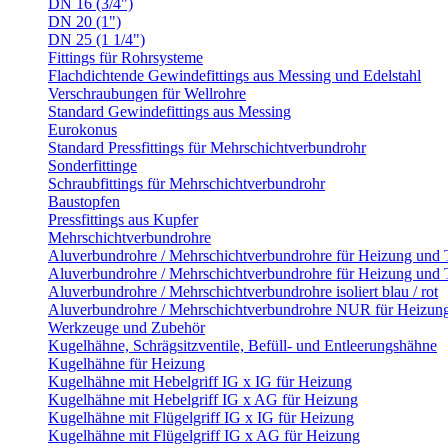
DN 16 (3/4")
DN 20 (1")
DN 25 (1 1/4")
Fittings für Rohrsysteme
Flachdichtende Gewindefittings aus Messing und Edelstahl
Verschraubungen für Wellrohre
Standard Gewindefittings aus Messing
Eurokonus
Standard Pressfittings für Mehrschichtverbundrohr
Sonderfittinge
Schraubfittings für Mehrschichtverbundrohr
Baustopfen
Pressfittings aus Kupfer
Mehrschichtverbundrohre
Aluverbundrohre / Mehrschichtverbundrohre für Heizung und
Aluverbundrohre / Mehrschichtverbundrohre für Heizung und 
Aluverbundrohre / Mehrschichtverbundrohre isoliert blau / rot
Aluverbundrohre / Mehrschichtverbundrohre NUR für Heizun
Werkzeuge und Zubehör
Kugelhähne, Schrägsitzventile, Befüll- und Entleerungshähne
Kugelhähne für Heizung
Kugelhähne mit Hebelgriff IG x IG für Heizung
Kugelhähne mit Hebelgriff IG x AG für Heizung
Kugelhähne mit Flügelgriff IG x IG für Heizung
Kugelhähne mit Flügelgriff IG x AG für Heizung