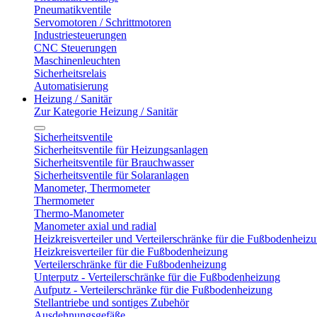
Pneumatikventile
Servomotoren / Schrittmotoren
Industriesteuerungen
CNC Steuerungen
Maschinenleuchten
Sicherheitsrelais
Automatisierung
Heizung / Sanitär
Zur Kategorie Heizung / Sanitär
Sicherheitsventile
Sicherheitsventile für Heizungsanlagen
Sicherheitsventile für Brauchwasser
Sicherheitsventile für Solaranlagen
Manometer, Thermometer
Thermometer
Thermo-Manometer
Manometer axial und radial
Heizkreisverteiler und Verteilerschränke für die Fußbodenheiz
Heizkreisverteiler für die Fußbodenheizung
Verteilerschränke für die Fußbodenheizung
Unterputz - Verteilerschränke für die Fußbodenheizung
Aufputz - Verteilerschränke für die Fußbodenheizung
Stellantriebe und sontiges Zubehör
Ausdehnungsgefäße