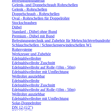
Befestigungsmaterial
Gelenk- und Doppelschraub Rohrschellen
Gelenk - Rohrschellen
Doppelschraub - Rohrschellen
Oval - Rohrschellen für Doppelrohre
Stockschrauben
Dübel
Standard - Dübel ohne Bund
Premium - Dübel mit Bund
Befestigungstechnik und Zubehör für Mehrschichtverbundrohr
Schlauchschellen / Schneckengewindeschellen W1
Rohrsysteme
Werkzeuge und Zubehör
Edelstahlwellrohre
Edelstahlwellrohr Zuschnitt
Edelstahlwellrohr auf Rolle (10m - 50m)
Edelstahlwellrohre mit Umflechtung
Wellrohre ausziehbar
Edelstahlwellrohr
Edelstahlwellrohr Zuschnitt
Edelstahlwellrohr auf Rolle (10m - 50m)
Wellrohre ausziehbar
Edelstahlwellrohre mit Umflechtung
Solar-Doppelrohre
DN 12 (1/2")