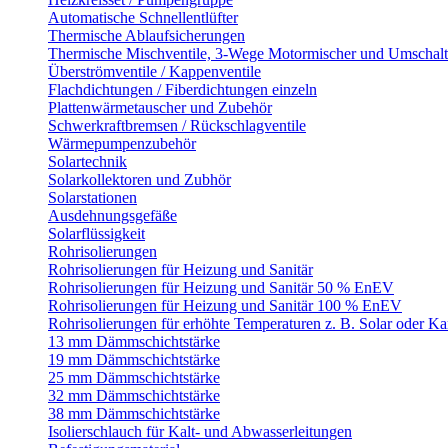
Automatische Schnellentlüfter
Thermische Ablaufsicherungen
Thermische Mischventile, 3-Wege Motormischer und Umschalt
Überströmventile / Kappenventile
Flachdichtungen / Fiberdichtungen einzeln
Plattenwärmetauscher und Zubehör
Schwerkraftbremsen / Rückschlagventile
Wärmepumpenzubehör
Solartechnik
Solarkollektoren und Zubhör
Solarstationen
Ausdehnungsgefäße
Solarflüssigkeit
Rohrisolierungen
Rohrisolierungen für Heizung und Sanitär
Rohrisolierungen für Heizung und Sanitär 50 % EnEV
Rohrisolierungen für Heizung und Sanitär 100 % EnEV
Rohrisolierungen für erhöhte Temperaturen z. B. Solar oder K
13 mm Dämmschichtstärke
19 mm Dämmschichtstärke
25 mm Dämmschichtstärke
32 mm Dämmschichtstärke
38 mm Dämmschichtstärke
Isolierschlauch für Kalt- und Abwasserleitungen