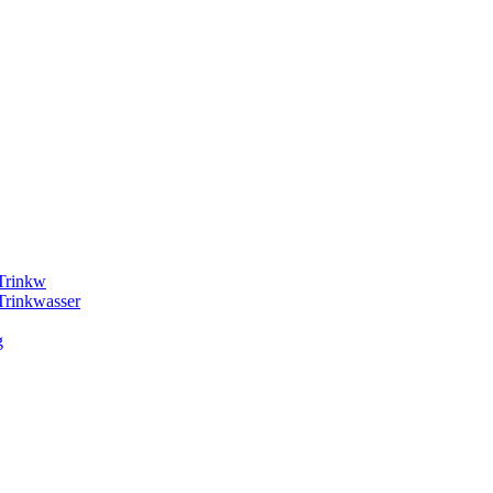
 Trinkw
Trinkwasser
g