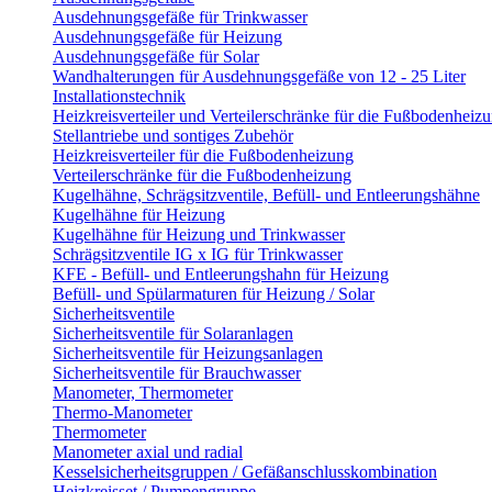
Ausdehnungsgefäße für Trinkwasser
Ausdehnungsgefäße für Heizung
Ausdehnungsgefäße für Solar
Wandhalterungen für Ausdehnungsgefäße von 12 - 25 Liter
Installationstechnik
Heizkreisverteiler und Verteilerschränke für die Fußbodenheiz
Stellantriebe und sontiges Zubehör
Heizkreisverteiler für die Fußbodenheizung
Verteilerschränke für die Fußbodenheizung
Kugelhähne, Schrägsitzventile, Befüll- und Entleerungshähne
Kugelhähne für Heizung
Kugelhähne für Heizung und Trinkwasser
Schrägsitzventile IG x IG für Trinkwasser
KFE - Befüll- und Entleerungshahn für Heizung
Befüll- und Spülarmaturen für Heizung / Solar
Sicherheitsventile
Sicherheitsventile für Solaranlagen
Sicherheitsventile für Heizungsanlagen
Sicherheitsventile für Brauchwasser
Manometer, Thermometer
Thermo-Manometer
Thermometer
Manometer axial und radial
Kesselsicherheitsgruppen / Gefäßanschlusskombination
Heizkreisset / Pumpengruppe