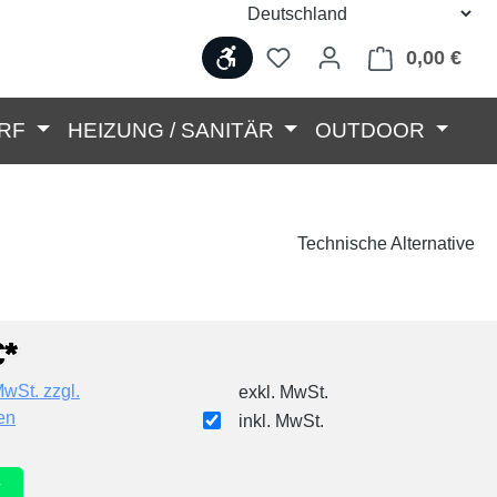
Werkzeugleiste anzeigen
0,00 €
Ware
RF
HEIZUNG / SANITÄR
OUTDOOR
Technische Alternative
€*
MwSt. zzgl.
exkl. MwSt.
en
inkl. MwSt.
r