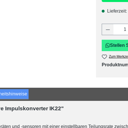
Lieferzeit:
Produkt 
Stellen 
Zum Merkzet
Produktnu
heitshinweise
ve Impulskonverter IK22"
räten und -sensoren mit einer einstellbaren Teilungsrate zwisc