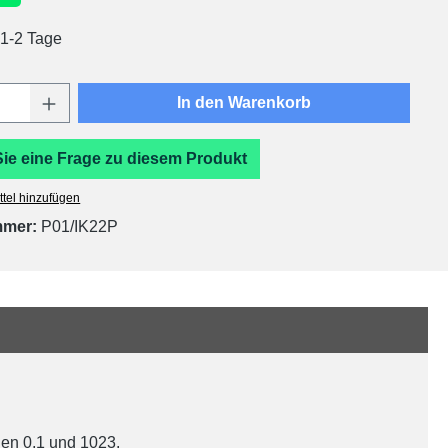
 1-2 Tage
Anzahl: Gib den gewünschten Wert ein oder
In den Warenkorb
Sie eine Frage zu diesem Produkt
tel hinzufügen
mmer:
P01/IK22P
hen 0,1 und 1023.