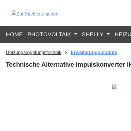
springen
Zur Hauptnavigation springen
HOME
PHOTOVOLTAIK
SHELLY
HEIZ
Heizungsregelungstechnik
Erweiterungsmodule
Technische Alternative Impulskonverter I
Bildergalerie überspringen