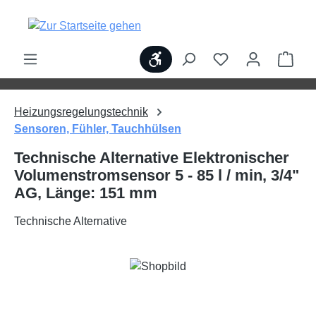
alt springen
Werkzeugleiste anzeigen
Ware
Heizungsregelungstechnik
Sensoren, Fühler, Tauchhülsen
Technische Alternative Elektronischer
Volumenstromsensor 5 - 85 l / min, 3/4"
AG, Länge: 151 mm
Technische Alternative
Bildergalerie überspringen