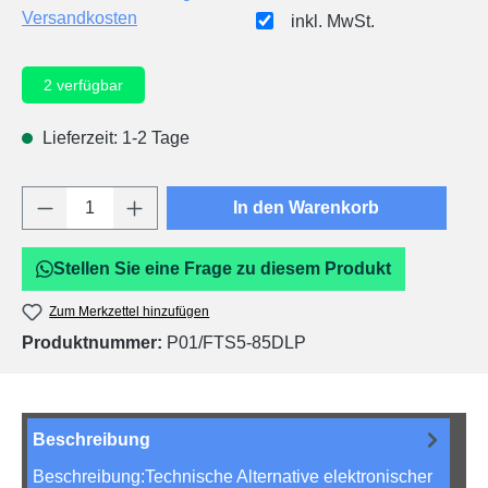
Versandkosten
inkl. MwSt.
2
verfügbar
Lieferzeit: 1-2 Tage
Produkt Anzahl: Gib den gewünschten Wert e
In den Warenkorb
Stellen Sie eine Frage zu diesem Produkt
Zum Merkzettel hinzufügen
Produktnummer:
P01/FTS5-85DLP
Beschreibung
Beschreibung:Technische Alternative elektronischer