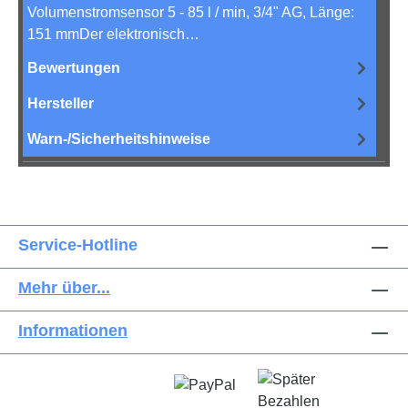
Volumenstromsensor 5 - 85 l / min, 3/4" AG, Länge:
151 mmDer elektronisch…
Mehr
Bewertungen
Hersteller
Warn-/Sicherheitshinweise
Service-Hotline
Mehr über...
Informationen