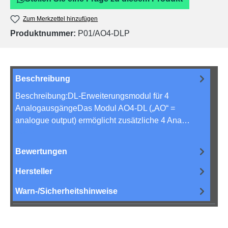
Zum Merkzettel hinzufügen
Produktnummer:
P01/AO4-DLP
Beschreibung
Beschreibung:DL-Erweiterungsmodul für 4
AnalogausgängeDas Modul AO4-DL („AO“ =
analogue output) ermöglicht zusätzliche 4 Ana…
Mehr
Bewertungen
Hersteller
Warn-/Sicherheitshinweise