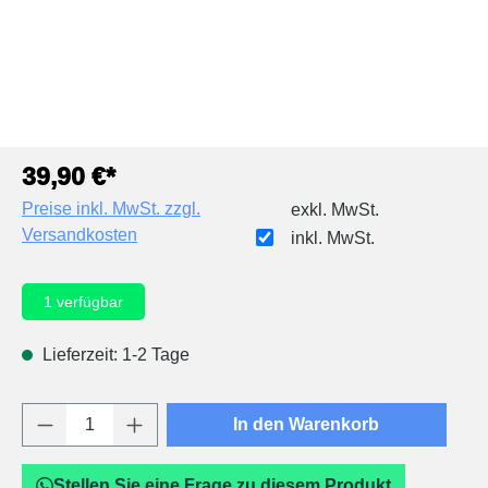
39,90 €*
Preise inkl. MwSt. zzgl.
exkl. MwSt.
Versandkosten
inkl. MwSt.
1
verfügbar
Lieferzeit: 1-2 Tage
Produkt Anzahl: Gib den gewünschten Wert e
In den Warenkorb
Stellen Sie eine Frage zu diesem Produkt