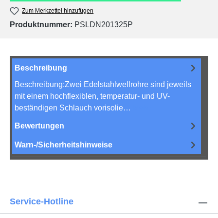
Zum Merkzettel hinzufügen
Produktnummer:
PSLDN201325P
Beschreibung
Beschreibung:Zwei Edelstahlwellrohre sind jeweils
mit einem hochflexiblen, temperatur- und UV-
beständigen Schlauch vorisolie…
Mehr
Bewertungen
Warn-/Sicherheitshinweise
Service-Hotline