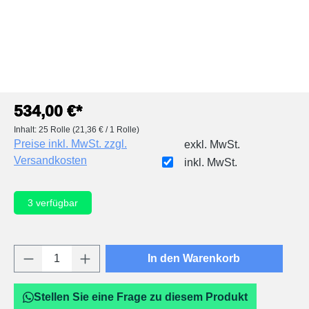
534,00 €*
Inhalt:
25 Rolle
(21,36 € / 1 Rolle)
Preise inkl. MwSt. zzgl.
exkl. MwSt.
Versandkosten
inkl. MwSt.
3
verfügbar
Produkt Anzahl: Gib den gewünschten Wert e
In den Warenkorb
Stellen Sie eine Frage zu diesem Produkt