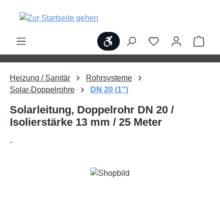
alt springen
Werkzeugleiste anzeigen
Ware
Heizung / Sanitär
Rohrsysteme
Solar-Doppelrohre
DN 20 (1")
Solarleitung, Doppelrohr DN 20 /
Isolierstärke 13 mm / 25 Meter
-
Bildergalerie überspringen