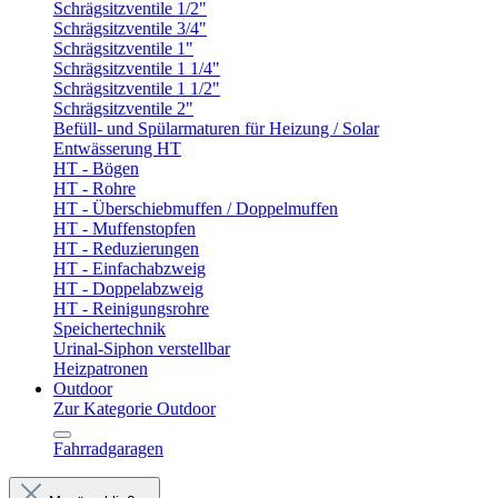
Schrägsitzventile 1/2"
Schrägsitzventile 3/4"
Schrägsitzventile 1"
Schrägsitzventile 1 1/4"
Schrägsitzventile 1 1/2"
Schrägsitzventile 2"
Befüll- und Spülarmaturen für Heizung / Solar
Entwässerung HT
HT - Bögen
HT - Rohre
HT - Überschiebmuffen / Doppelmuffen
HT - Muffenstopfen
HT - Reduzierungen
HT - Einfachabzweig
HT - Doppelabzweig
HT - Reinigungsrohre
Speichertechnik
Urinal-Siphon verstellbar
Heizpatronen
Outdoor
Zur Kategorie Outdoor
Fahrradgaragen