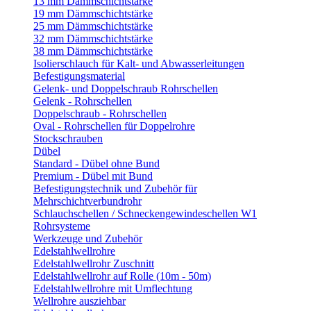
13 mm Dämmschichtstärke
19 mm Dämmschichtstärke
25 mm Dämmschichtstärke
32 mm Dämmschichtstärke
38 mm Dämmschichtstärke
Isolierschlauch für Kalt- und Abwasserleitungen
Befestigungsmaterial
Gelenk- und Doppelschraub Rohrschellen
Gelenk - Rohrschellen
Doppelschraub - Rohrschellen
Oval - Rohrschellen für Doppelrohre
Stockschrauben
Dübel
Standard - Dübel ohne Bund
Premium - Dübel mit Bund
Befestigungstechnik und Zubehör für
Mehrschichtverbundrohr
Schlauchschellen / Schneckengewindeschellen W1
Rohrsysteme
Werkzeuge und Zubehör
Edelstahlwellrohre
Edelstahlwellrohr Zuschnitt
Edelstahlwellrohr auf Rolle (10m - 50m)
Edelstahlwellrohre mit Umflechtung
Wellrohre ausziehbar