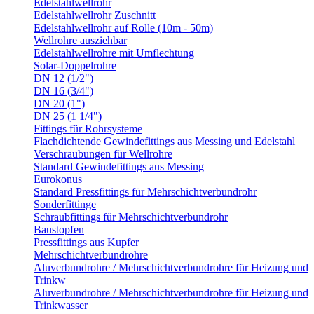
Edelstahlwellrohr
Edelstahlwellrohr Zuschnitt
Edelstahlwellrohr auf Rolle (10m - 50m)
Wellrohre ausziehbar
Edelstahlwellrohre mit Umflechtung
Solar-Doppelrohre
DN 12 (1/2")
DN 16 (3/4")
DN 20 (1")
DN 25 (1 1/4")
Fittings für Rohrsysteme
Flachdichtende Gewindefittings aus Messing und Edelstahl
Verschraubungen für Wellrohre
Standard Gewindefittings aus Messing
Eurokonus
Standard Pressfittings für Mehrschichtverbundrohr
Sonderfittinge
Schraubfittings für Mehrschichtverbundrohr
Baustopfen
Pressfittings aus Kupfer
Mehrschichtverbundrohre
Aluverbundrohre / Mehrschichtverbundrohre für Heizung und
Trinkw
Aluverbundrohre / Mehrschichtverbundrohre für Heizung und
Trinkwasser