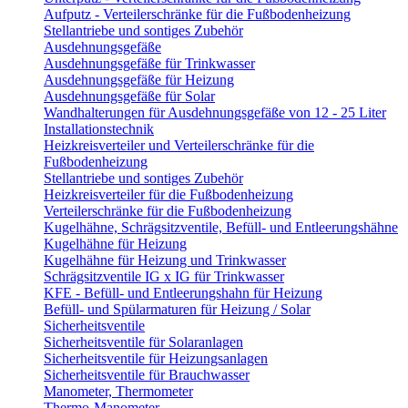
Aufputz - Verteilerschränke für die Fußbodenheizung
Stellantriebe und sontiges Zubehör
Ausdehnungsgefäße
Ausdehnungsgefäße für Trinkwasser
Ausdehnungsgefäße für Heizung
Ausdehnungsgefäße für Solar
Wandhalterungen für Ausdehnungsgefäße von 12 - 25 Liter
Installationstechnik
Heizkreisverteiler und Verteilerschränke für die
Fußbodenheizung
Stellantriebe und sontiges Zubehör
Heizkreisverteiler für die Fußbodenheizung
Verteilerschränke für die Fußbodenheizung
Kugelhähne, Schrägsitzventile, Befüll- und Entleerungshähne
Kugelhähne für Heizung
Kugelhähne für Heizung und Trinkwasser
Schrägsitzventile IG x IG für Trinkwasser
KFE - Befüll- und Entleerungshahn für Heizung
Befüll- und Spülarmaturen für Heizung / Solar
Sicherheitsventile
Sicherheitsventile für Solaranlagen
Sicherheitsventile für Heizungsanlagen
Sicherheitsventile für Brauchwasser
Manometer, Thermometer
Thermo-Manometer