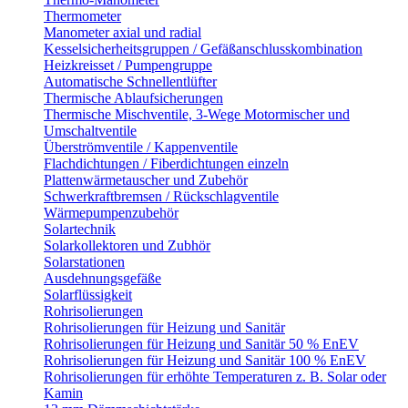
Thermometer
Manometer axial und radial
Kesselsicherheitsgruppen / Gefäßanschlusskombination
Heizkreisset / Pumpengruppe
Automatische Schnellentlüfter
Thermische Ablaufsicherungen
Thermische Mischventile, 3-Wege Motormischer und
Umschaltventile
Überströmventile / Kappenventile
Flachdichtungen / Fiberdichtungen einzeln
Plattenwärmetauscher und Zubehör
Schwerkraftbremsen / Rückschlagventile
Wärmepumpenzubehör
Solartechnik
Solarkollektoren und Zubhör
Solarstationen
Ausdehnungsgefäße
Solarflüssigkeit
Rohrisolierungen
Rohrisolierungen für Heizung und Sanitär
Rohrisolierungen für Heizung und Sanitär 50 % EnEV
Rohrisolierungen für Heizung und Sanitär 100 % EnEV
Rohrisolierungen für erhöhte Temperaturen z. B. Solar oder
Kamin