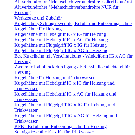
Aluverbundrohre / Mehrschichtverbundrohre isoliert blau / rot
Aluverbundrohre / Mehrschichtverbundrohre NUR für
Heizung
Werkzeuge und Zubehör
Kugelhähne, Schrägsitzventile, Befüll- und Entleerungshähne
Kugelhähne für Heizung
Kugelhähne mit Hebelgriff IG x IG für Heizung
Kugelhähne mit Hebelgriff IG x AG für Heizung
Kugelhähne mit Flügelgriff IG x IG für Heizung
Kugelhähne mit Flügelgriff IG x AG für Heizung
Eck Kugelhahn mit Verschraubung - Winkelform IG x AG für
Heizung
Zweirohr Hahnblock durchgang / Eck 3/4" flachdichtend für
Heizung
Kugelhähne für Heizung und Trinkwasser
Kugelhähne mit Hebelgriff IG x IG für Heizung und
Trinkwasser
Kugelhähne mit Hebelgriff IG x AG für Heizung und
Trinkwasser
Kugelhähne mit Flügelgriff IG x IG für Heizung und
Trinkwasser
Kugelhähne mit Flügelgriff IG x AG für Heizung und
Trinkwasser
KFE - Befüll- und Entleerungshahn für Heizung
Schrägsitzventile IG x IG für Trinkwasser