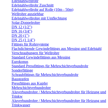
Edelstahlwellrohr
Edelstahlwellrohr Zuschnitt
Edelstahlwellrohr auf Rolle (10m - 50m)
Wellrohre ausziehbar
Edelstahlwellrohre mit Umflechtung
Solar-Doppelrohre
DN 12 (1/2")
DN 16 (3/4")
DN 20 (1")
DN 25 (1 1/4")
Fittings für Rohrsysteme
Flachdichtende Gewindefittings aus Messing und Edelstahl
Verschraubungen für Wellrohre
Standard Gewindefittings aus Messing
Eurokonus
Standard Pressfittings für Mehrschichtverbundrohr
Sonderfittinge
Schraubfittings für Mehrschichtverbundrohr
Baustopfen
Pressfittings aus Kupfer
Mehrschichtverbundrohre
Aluverbundrohre / Mehrschichtverbundrohre für Heizung und
Trinkw
Aluverbundrohre / Mehrschichtverbundrohre für Heizung und
Trinkwasser