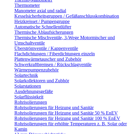
Thermometer
Manometer axial und radial
Kesselsicherheitsgruppen / Gefäßanschlusskombination
Heizkreisset / Pumpengruppe
Automatische Schnellentlüfter
Thermische Ablaufsicherungen
Thermische Mischventile, 3-Wege Motormischer und
Umschaltventile
Überströmventile / Kappenventile
Flachdichtungen / Fiberdichtungen einzeln
Plattenwärmetauscher und Zubehör
Schwerkraftbremsen / Rückschlagventile
Wärmepumpenzubehör
Solartechnik
Solarkollektoren und Zubhör
Solarstationen
Ausdehnungsgefäße
Solarflüssigkeit
Rohrisolierungen
Rohrisolierungen für Heizung und Sanitär
Rohrisolierungen für Heizung und Sanitär 50 % EnEV
Rohrisolierungen für Heizung und Sanitär 100 % EnEV
Rohrisolierungen für erhöhte Temperaturen z. B. Solar oder
Kamin