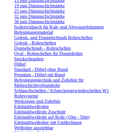
13 mm Dämmschichtstärke
19 mm Dämmschichtstärke
25 mm Dämmschichtstärke
32 mm Dämmschichtstärke
38 mm Dämmschichtstärke
Isolierschlauch für Kalt- und Abwasserleitungen
Befestigungsmaterial
Gelenk- und Doppelschraub Rohrschellen
Gelenk - Rohrschellen
Doppelschraub - Rohrschellen
Oval - Rohrschellen für Doppelrohre
Stockschrauben
Dübel
Standard - Dübel ohne Bund
Premium - Dübel mit Bund
Befestigungstechnik und Zubehör für
Mehrschichtverbundrohr
Schlauchschellen / Schneckengewindeschellen W1
Rohrsysteme
Werkzeuge und Zubehör
Edelstahlwellrohre
Edelstahlwellrohr Zuschnitt
Edelstahlwellrohr auf Rolle (10m - 50m)
Edelstahlwellrohre mit Umflechtung
Wellrohre ausziehbar