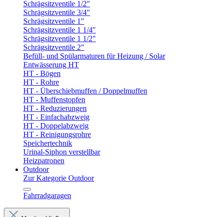
Schrägsitzventile 1/2"
Schrägsitzventile 3/4"
Schrägsitzventile 1"
Schrägsitzventile 1 1/4"
Schrägsitzventile 1 1/2"
Schrägsitzventile 2"
Befüll- und Spülarmaturen für Heizung / Solar
Entwässerung HT
HT - Bögen
HT - Rohre
HT - Überschiebmuffen / Doppelmuffen
HT - Muffenstopfen
HT - Reduzierungen
HT - Einfachabzweig
HT - Doppelabzweig
HT - Reinigungsrohre
Speichertechnik
Urinal-Siphon verstellbar
Heizpatronen
Outdoor
Zur Kategorie Outdoor
Fahrradgaragen