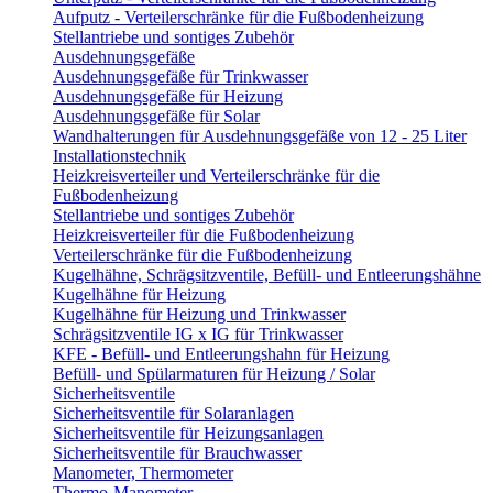
Aufputz - Verteilerschränke für die Fußbodenheizung
Stellantriebe und sontiges Zubehör
Ausdehnungsgefäße
Ausdehnungsgefäße für Trinkwasser
Ausdehnungsgefäße für Heizung
Ausdehnungsgefäße für Solar
Wandhalterungen für Ausdehnungsgefäße von 12 - 25 Liter
Installationstechnik
Heizkreisverteiler und Verteilerschränke für die
Fußbodenheizung
Stellantriebe und sontiges Zubehör
Heizkreisverteiler für die Fußbodenheizung
Verteilerschränke für die Fußbodenheizung
Kugelhähne, Schrägsitzventile, Befüll- und Entleerungshähne
Kugelhähne für Heizung
Kugelhähne für Heizung und Trinkwasser
Schrägsitzventile IG x IG für Trinkwasser
KFE - Befüll- und Entleerungshahn für Heizung
Befüll- und Spülarmaturen für Heizung / Solar
Sicherheitsventile
Sicherheitsventile für Solaranlagen
Sicherheitsventile für Heizungsanlagen
Sicherheitsventile für Brauchwasser
Manometer, Thermometer
Thermo-Manometer