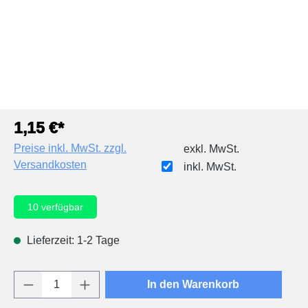
1,15 €*
Preise inkl. MwSt. zzgl.
exkl. MwSt.
Versandkosten
inkl. MwSt.
10
verfügbar
Lieferzeit: 1-2 Tage
Produkt Anzahl: Gib den gewünschten Wert e
In den Warenkorb