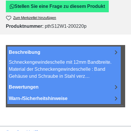
Stellen Sie eine Frage zu diesem Produkt
Zum Merkzettel hinzufügen
Produktnummer:
pthS12W1-200220p
Beschreibung
Schneckengewindeschelle mit 12mm Bandbreite.
Material der Schneckengewindeschelle : Band
Gehäuse und Schraube in Stahl verz…
Mehr
Bewertungen
Warn-/Sicherheitshinweise