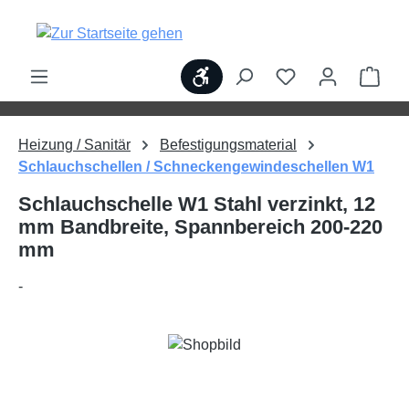
alt springen
Werkzeugleiste anzeigen
Ware
Heizung / Sanitär
Befestigungsmaterial
Schlauchschellen / Schneckengewindeschellen W1
Schlauchschelle W1 Stahl verzinkt, 12
mm Bandbreite, Spannbereich 200-220
mm
-
Bildergalerie überspringen