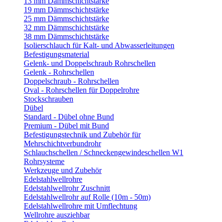
13 mm Dämmschichtstärke
19 mm Dämmschichtstärke
25 mm Dämmschichtstärke
32 mm Dämmschichtstärke
38 mm Dämmschichtstärke
Isolierschlauch für Kalt- und Abwasserleitungen
Befestigungsmaterial
Gelenk- und Doppelschraub Rohrschellen
Gelenk - Rohrschellen
Doppelschraub - Rohrschellen
Oval - Rohrschellen für Doppelrohre
Stockschrauben
Dübel
Standard - Dübel ohne Bund
Premium - Dübel mit Bund
Befestigungstechnik und Zubehör für
Mehrschichtverbundrohr
Schlauchschellen / Schneckengewindeschellen W1
Rohrsysteme
Werkzeuge und Zubehör
Edelstahlwellrohre
Edelstahlwellrohr Zuschnitt
Edelstahlwellrohr auf Rolle (10m - 50m)
Edelstahlwellrohre mit Umflechtung
Wellrohre ausziehbar