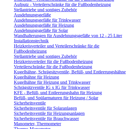
Aufputz - Verteilerschränke für die Fußbodenheizung
Stellantriebe und sontiges Zubehör
Ausdehnungsgefäße
Ausdehnungsgefäße für Trinkwasser
Ausdehnungsgefäße für Heizung
Ausdehnungsgefäße für Solar
Wandhalterungen für Ausdehnungsgefäße von 12 - 25 Liter
Installationstechnik
Heizkreisverteiler und Verteilerschränke für die
Fußbodenheizung
Stellantriebe und sontiges Zubehör
Heizkreisverteiler für die Fußbodenheizung
Verteilerschränke für die Fußbodenheizung
Kugelhähne, Schrägsitzventile, Befüll- und Entleerungshähne
Kugelhähne für Heizung
Kugelhähne für Heizung und Trinkwasser
Schrägsitzventile IG x IG für Trinkwasser
KFE - Befüll- und Entleerungshahn für Heizung
Befüll- und Spülarmaturen für Heizung / Solar
Sicherheitsventile
Sicherheitsventile für Solaranlagen
Sicherheitsventile für Heizungsanlagen
Sicherheitsventile für Brauchwasser
Manometer, Thermometer
Thermo-Manometer