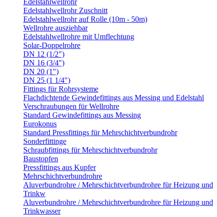
Edelstahlwellrohr
Edelstahlwellrohr Zuschnitt
Edelstahlwellrohr auf Rolle (10m - 50m)
Wellrohre ausziehbar
Edelstahlwellrohre mit Umflechtung
Solar-Doppelrohre
DN 12 (1/2")
DN 16 (3/4")
DN 20 (1")
DN 25 (1 1/4")
Fittings für Rohrsysteme
Flachdichtende Gewindefittings aus Messing und Edelstahl
Verschraubungen für Wellrohre
Standard Gewindefittings aus Messing
Eurokonus
Standard Pressfittings für Mehrschichtverbundrohr
Sonderfittinge
Schraubfittings für Mehrschichtverbundrohr
Baustopfen
Pressfittings aus Kupfer
Mehrschichtverbundrohre
Aluverbundrohre / Mehrschichtverbundrohre für Heizung und
Trinkw
Aluverbundrohre / Mehrschichtverbundrohre für Heizung und
Trinkwasser