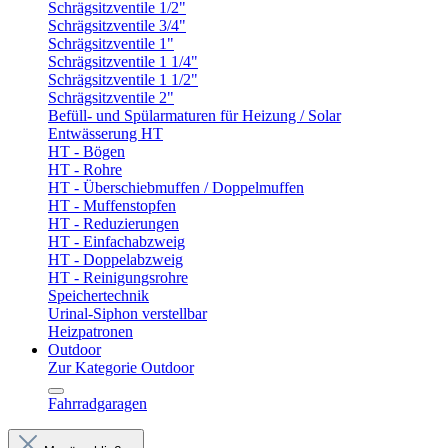
Schrägsitzventile 1/2"
Schrägsitzventile 3/4"
Schrägsitzventile 1"
Schrägsitzventile 1 1/4"
Schrägsitzventile 1 1/2"
Schrägsitzventile 2"
Befüll- und Spülarmaturen für Heizung / Solar
Entwässerung HT
HT - Bögen
HT - Rohre
HT - Überschiebmuffen / Doppelmuffen
HT - Muffenstopfen
HT - Reduzierungen
HT - Einfachabzweig
HT - Doppelabzweig
HT - Reinigungsrohre
Speichertechnik
Urinal-Siphon verstellbar
Heizpatronen
Outdoor
Zur Kategorie Outdoor
Fahrradgaragen