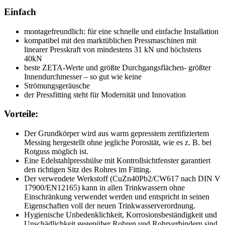
Einfach
montagefreundlich: für eine schnelle und einfache Installation
kompatibel mit den marktüblichen Pressmaschinen mit
linearer Presskraft von mindestens 31 kN und höchstens
40kN
beste ZETA-Werte und größte Durchgangsflächen- größter
Innendurchmesser – so gut wie keine
Strömungsgeräusche
der Pressfitting steht für Modernität und Innovation
Vorteile:
Der Grundkörper wird aus warm gepresstem zertifiziertem
Messing hergestellt ohne jegliche Porosität, wie es z. B. bei
Rotguss möglich ist.
Eine Edelstahlpresshülse mit Kontrollsichtfenster garantiert
den richtigen Sitz des Rohres im Fitting.
Der verwendete Werkstoff (CuZn40Pb2/CW617 nach DIN V
17900/EN12165) kann in allen Trinkwassern ohne
Einschränkung verwendet werden und entspricht in seinen
Eigenschaften voll der neuen Trinkwasserverordnung.
Hygienische Unbedenklichkeit, Korrosionsbeständigkeit und
Unschädlichkeit gegenüber Rohren und Rohrverbindern sind