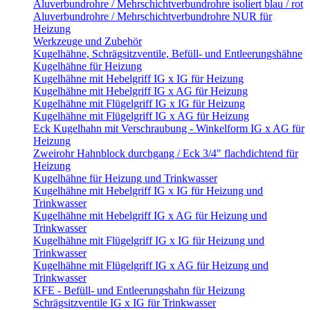
Aluverbundrohre / Mehrschichtverbundrohre isoliert blau / rot
Aluverbundrohre / Mehrschichtverbundrohre NUR für
Heizung
Werkzeuge und Zubehör
Kugelhähne, Schrägsitzventile, Befüll- und Entleerungshähne
Kugelhähne für Heizung
Kugelhähne mit Hebelgriff IG x IG für Heizung
Kugelhähne mit Hebelgriff IG x AG für Heizung
Kugelhähne mit Flügelgriff IG x IG für Heizung
Kugelhähne mit Flügelgriff IG x AG für Heizung
Eck Kugelhahn mit Verschraubung - Winkelform IG x AG für
Heizung
Zweirohr Hahnblock durchgang / Eck 3/4" flachdichtend für
Heizung
Kugelhähne für Heizung und Trinkwasser
Kugelhähne mit Hebelgriff IG x IG für Heizung und
Trinkwasser
Kugelhähne mit Hebelgriff IG x AG für Heizung und
Trinkwasser
Kugelhähne mit Flügelgriff IG x IG für Heizung und
Trinkwasser
Kugelhähne mit Flügelgriff IG x AG für Heizung und
Trinkwasser
KFE - Befüll- und Entleerungshahn für Heizung
Schrägsitzventile IG x IG für Trinkwasser