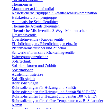
Thermometer
Manometer axial und radial
Kesselsicherheitsgruppen / Gefäßanschlusskombination
Heizkreisset / Pumpengruppe
Automatische Schnellentlüfter
Thermische Ablaufsicherungen
Thermische Mischventile, 3-Wege Motormischer und
Umschaltventile
Überströmventile / Kappenventile
Flachdichtungen / Fiberdichtungen einzeln
Plattenwärmetauscher und Zubehör
Schwerkraftbremsen / Rückschlagventile
Wärmepumpenzubehör
Solartechnik
Solarkollektoren und Zubhör
Solarstationen
Ausdehnungsgefäße
Solarflüssigkeit
Rohrisolierungen
Rohrisolierungen für Heizung und Sanitär
Rohrisolierungen für Heizung und Sanitär 50 % EnEV
Rohrisolierungen für Heizung und Sanitär 100 % EnEV
Rohrisolierungen für erhöhte Temperaturen z. B. Solar oder
Kamin