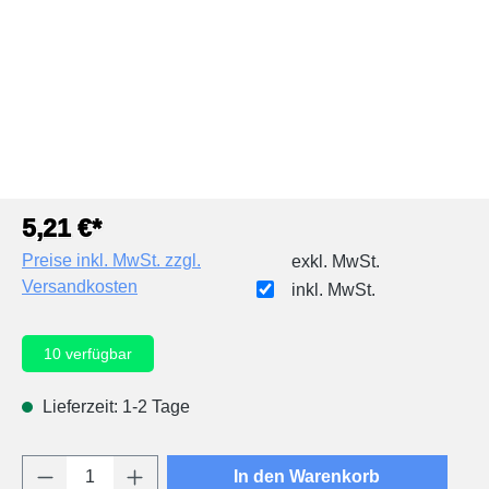
5,21 €*
Preise inkl. MwSt. zzgl.
exkl. MwSt.
Versandkosten
inkl. MwSt.
10
verfügbar
Lieferzeit: 1-2 Tage
Produkt Anzahl: Gib den gewünschten Wert e
In den Warenkorb