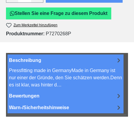
Stellen Sie eine Frage zu diesem Produkt
Zum Merkzettel hinzufügen
Produktnummer:
P7270268P
Beschreibung
Pressfitting made in GermanyMade in Germany ist
nur einer der Gründe, den Sie schätzen werden.Denn
es ist klar, was hinter d…
Mehr
Bewertungen
Warn-/Sicherheitshinweise