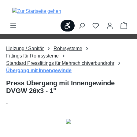
alt springen
Werkzeugleiste anzeigen
Ware
Heizung / Sanitär
Rohrsysteme
Fittings für Rohrsysteme
Standard Pressfittings für Mehrschichtverbundrohr
Übergang mit Innengewinde
Press Übergang mit Innengewinde
DVGW 26x3 - 1"
-
Bildergalerie überspringen