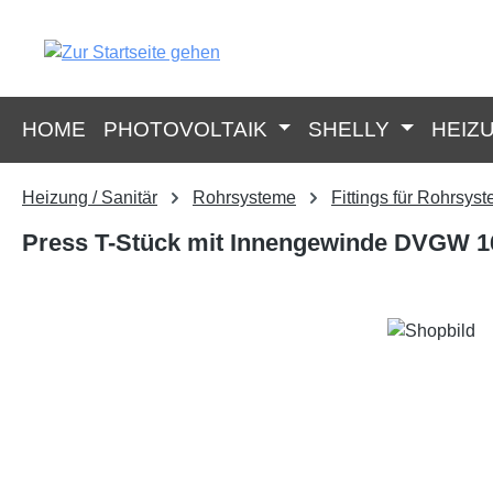
springen
Zur Hauptnavigation springen
HOME
PHOTOVOLTAIK
SHELLY
HEIZ
Heizung / Sanitär
Rohrsysteme
Fittings für Rohrsys
Press T-Stück mit Innengewinde DVGW 16x
Bildergalerie überspringen