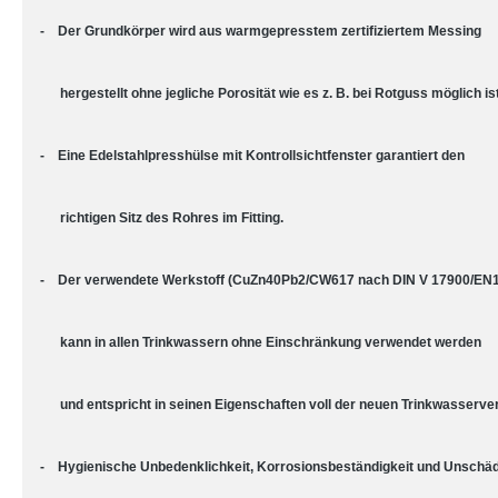
- Der Grundkörper wird aus warmgepresstem zertifiziertem Messing
hergestellt ohne jegliche Porosität wie es z. B. bei Rotguss möglich ist
- Eine Edelstahlpresshülse mit Kontrollsichtfenster garantiert den
richtigen Sitz des Rohres im Fitting.
- Der verwendete Werkstoff (CuZn40Pb2/CW617 nach DIN V 17900/EN
kann in allen Trinkwassern ohne Einschränkung verwendet werden
und entspricht in seinen Eigenschaften voll der neuen Trinkwasserve
- Hygienische Unbedenklichkeit, Korrosionsbeständigkeit und Unschäd