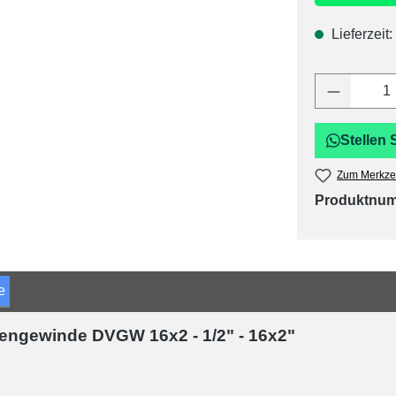
Lieferzeit:
Produkt 
Stellen 
Zum Merkzet
Produktnu
e
nengewinde DVGW 16x2 - 1/2" - 16x2"