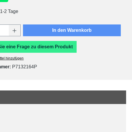
 1-2 Tage
Anzahl: Gib den gewünschten Wert ein oder
In den Warenkorb
Sie eine Frage zu diesem Produkt
tel hinzufügen
mmer:
P7132164P