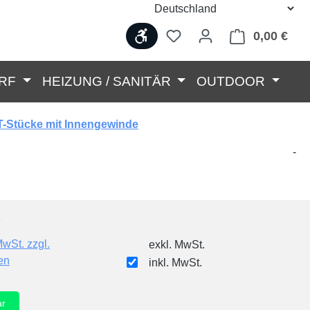
Werkzeugleiste anzeigen
0,00 €
Ware
RF
HEIZUNG / SANITÄR
OUTDOOR
T-Stücke mit Innengewinde
-
MwSt. zzgl.
exkl. MwSt.
en
inkl. MwSt.
ar