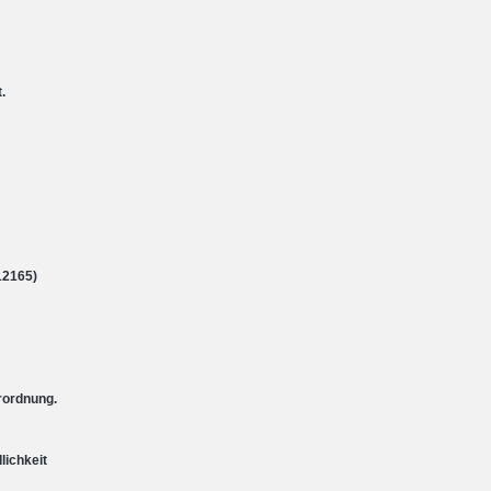
.
12165)
rordnung.
lichkeit