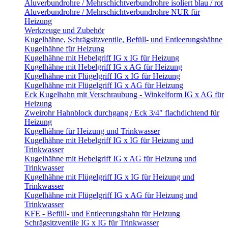
Aluverbundrohre / Mehrschichtverbundrohre isoliert blau / rot
Aluverbundrohre / Mehrschichtverbundrohre NUR für
Heizung
Werkzeuge und Zubehör
Kugelhähne, Schrägsitzventile, Befüll- und Entleerungshähne
Kugelhähne für Heizung
Kugelhähne mit Hebelgriff IG x IG für Heizung
Kugelhähne mit Hebelgriff IG x AG für Heizung
Kugelhähne mit Flügelgriff IG x IG für Heizung
Kugelhähne mit Flügelgriff IG x AG für Heizung
Eck Kugelhahn mit Verschraubung - Winkelform IG x AG für
Heizung
Zweirohr Hahnblock durchgang / Eck 3/4" flachdichtend für
Heizung
Kugelhähne für Heizung und Trinkwasser
Kugelhähne mit Hebelgriff IG x IG für Heizung und
Trinkwasser
Kugelhähne mit Hebelgriff IG x AG für Heizung und
Trinkwasser
Kugelhähne mit Flügelgriff IG x IG für Heizung und
Trinkwasser
Kugelhähne mit Flügelgriff IG x AG für Heizung und
Trinkwasser
KFE - Befüll- und Entleerungshahn für Heizung
Schrägsitzventile IG x IG für Trinkwasser