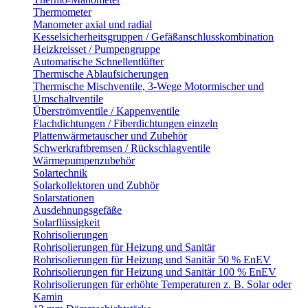
Thermometer
Manometer axial und radial
Kesselsicherheitsgruppen / Gefäßanschlusskombination
Heizkreisset / Pumpengruppe
Automatische Schnellentlüfter
Thermische Ablaufsicherungen
Thermische Mischventile, 3-Wege Motormischer und
Umschaltventile
Überströmventile / Kappenventile
Flachdichtungen / Fiberdichtungen einzeln
Plattenwärmetauscher und Zubehör
Schwerkraftbremsen / Rückschlagventile
Wärmepumpenzubehör
Solartechnik
Solarkollektoren und Zubhör
Solarstationen
Ausdehnungsgefäße
Solarflüssigkeit
Rohrisolierungen
Rohrisolierungen für Heizung und Sanitär
Rohrisolierungen für Heizung und Sanitär 50 % EnEV
Rohrisolierungen für Heizung und Sanitär 100 % EnEV
Rohrisolierungen für erhöhte Temperaturen z. B. Solar oder
Kamin