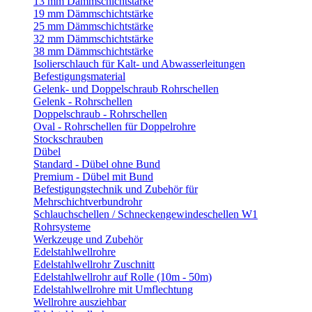
13 mm Dämmschichtstärke
19 mm Dämmschichtstärke
25 mm Dämmschichtstärke
32 mm Dämmschichtstärke
38 mm Dämmschichtstärke
Isolierschlauch für Kalt- und Abwasserleitungen
Befestigungsmaterial
Gelenk- und Doppelschraub Rohrschellen
Gelenk - Rohrschellen
Doppelschraub - Rohrschellen
Oval - Rohrschellen für Doppelrohre
Stockschrauben
Dübel
Standard - Dübel ohne Bund
Premium - Dübel mit Bund
Befestigungstechnik und Zubehör für
Mehrschichtverbundrohr
Schlauchschellen / Schneckengewindeschellen W1
Rohrsysteme
Werkzeuge und Zubehör
Edelstahlwellrohre
Edelstahlwellrohr Zuschnitt
Edelstahlwellrohr auf Rolle (10m - 50m)
Edelstahlwellrohre mit Umflechtung
Wellrohre ausziehbar