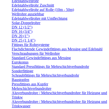
Edelstahlwellrohr
Edelstahlwellrohr Zuschnitt
Edelstahlwellrohr auf Rolle (10m - 50m)
Wellrohre ausziehbar
Edelstahlwellrohre mit Umflechtung
Solar-Doppelrohre
DN 12 (1/2")
DN 16 (3/4")
DN 20 (1")
DN 25 (1 1/4")
Fittings für Rohrsysteme
Flachdichtende Gewindefittings aus Messing und Edelstahl
Verschraubungen für Wellrohre
Standard Gewindefittings aus Messing
Eurokonus
Standard Pressfittings für Mehrschichtverbundrohr
Sonderfittinge
Schraubfittings für Mehrschichtverbundrohr
Baustopfen
Pressfittings aus Kupfer
Mehrschichtverbundrohre
Aluverbundrohre / Mehrschichtverbundrohre für Heizung und
Trinkw
Aluverbundrohre / Mehrschichtverbundrohre für Heizung und
Trinkwasser