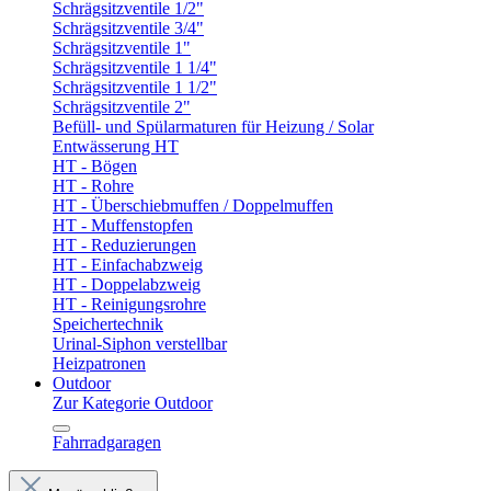
Schrägsitzventile 1/2"
Schrägsitzventile 3/4"
Schrägsitzventile 1"
Schrägsitzventile 1 1/4"
Schrägsitzventile 1 1/2"
Schrägsitzventile 2"
Befüll- und Spülarmaturen für Heizung / Solar
Entwässerung HT
HT - Bögen
HT - Rohre
HT - Überschiebmuffen / Doppelmuffen
HT - Muffenstopfen
HT - Reduzierungen
HT - Einfachabzweig
HT - Doppelabzweig
HT - Reinigungsrohre
Speichertechnik
Urinal-Siphon verstellbar
Heizpatronen
Outdoor
Zur Kategorie Outdoor
Fahrradgaragen