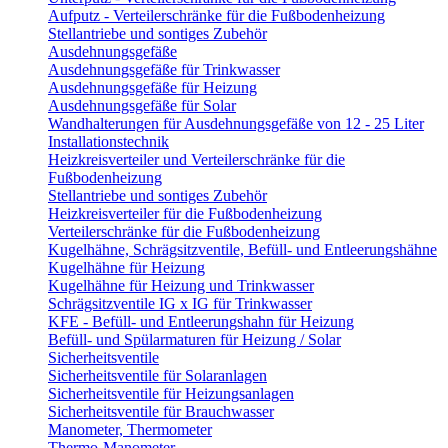
Aufputz - Verteilerschränke für die Fußbodenheizung
Stellantriebe und sontiges Zubehör
Ausdehnungsgefäße
Ausdehnungsgefäße für Trinkwasser
Ausdehnungsgefäße für Heizung
Ausdehnungsgefäße für Solar
Wandhalterungen für Ausdehnungsgefäße von 12 - 25 Liter
Installationstechnik
Heizkreisverteiler und Verteilerschränke für die
Fußbodenheizung
Stellantriebe und sontiges Zubehör
Heizkreisverteiler für die Fußbodenheizung
Verteilerschränke für die Fußbodenheizung
Kugelhähne, Schrägsitzventile, Befüll- und Entleerungshähne
Kugelhähne für Heizung
Kugelhähne für Heizung und Trinkwasser
Schrägsitzventile IG x IG für Trinkwasser
KFE - Befüll- und Entleerungshahn für Heizung
Befüll- und Spülarmaturen für Heizung / Solar
Sicherheitsventile
Sicherheitsventile für Solaranlagen
Sicherheitsventile für Heizungsanlagen
Sicherheitsventile für Brauchwasser
Manometer, Thermometer
Thermo-Manometer