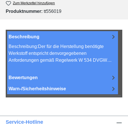
Zum Merkzettel hinzufügen
Produktnummer:
tt556019
Beschreibung
Beschreibung:Der für die Herstellung benötigte
Werkstoff entspricht denvorgegebenen
Anforderungen gemäß Regelwerk W 534 DVGW…
Mehr
Bewertungen
Warn-/Sicherheitshinweise
Service-Hotline