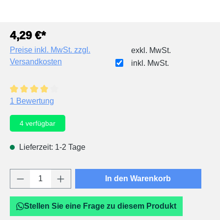
4,29 €*
Preise inkl. MwSt. zzgl.
exkl. MwSt.
Versandkosten
inkl. MwSt.
Durchschnittliche Bewertung von 4 von 5 Sternen
1 Bewertung
4
verfügbar
Lieferzeit: 1-2 Tage
Produkt Anzahl: Gib den gewünschten Wert e
In den Warenkorb
Stellen Sie eine Frage zu diesem Produkt