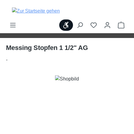
alt springen
Werkzeugleiste anzeigen
Ware
Messing Stopfen 1 1/2" AG
-
Bildergalerie überspringen