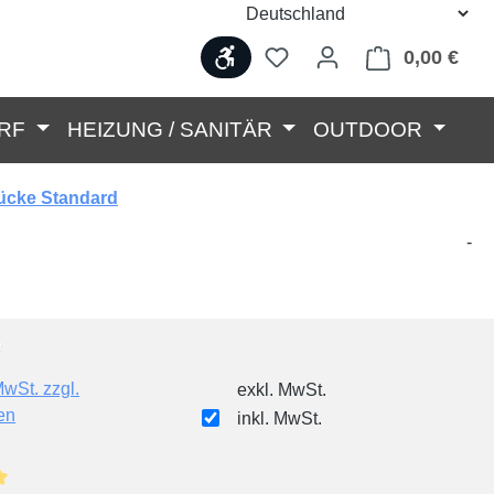
Werkzeugleiste anzeigen
0,00 €
Ware
RF
HEIZUNG / SANITÄR
OUTDOOR
ücke Standard
-
MwSt. zzgl.
exkl. MwSt.
en
inkl. MwSt.