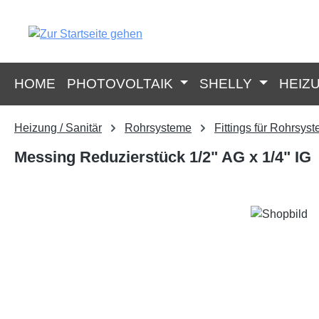
springen
Zur Hauptnavigation springen
HOME
PHOTOVOLTAIK
SHELLY
HEIZ
Heizung / Sanitär
Rohrsysteme
Fittings für Rohrsys
Messing Reduzierstück 1/2" AG x 1/4" IG
Bildergalerie überspringen