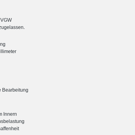
 DVGW
 zugelassen.
ung
llimeter
e Bearbeitung
m Innern
nsbelastung
affenheit