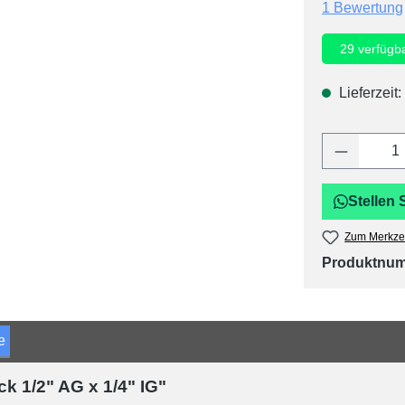
Durchschnitt
1 Bewertung
29
verfügb
Lieferzeit:
Produkt 
Stellen 
Zum Merkzet
Produktnu
e
k 1/2" AG x 1/4" IG"