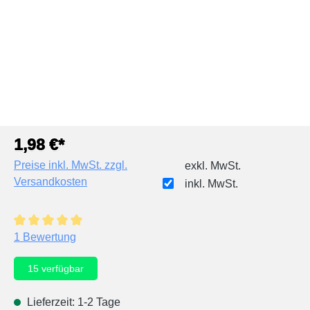
1,98 €*
Preise inkl. MwSt. zzgl.
exkl. MwSt.
Versandkosten
inkl. MwSt.
Durchschnittliche Bewertung von 5 von 5 Sternen
1 Bewertung
15
verfügbar
Lieferzeit: 1-2 Tage