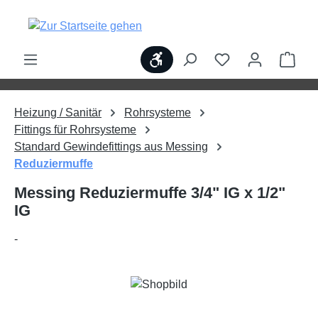
alt springen
Werkzeugleiste anzeigen
Ware
Heizung / Sanitär
Rohrsysteme
Fittings für Rohrsysteme
Standard Gewindefittings aus Messing
Reduziermuffe
Messing Reduziermuffe 3/4" IG x 1/2"
IG
-
Bildergalerie überspringen