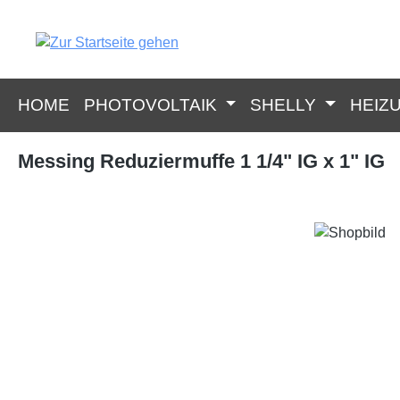
springen
Zur Hauptnavigation springen
HOME
PHOTOVOLTAIK
SHELLY
HEIZ
Messing Reduziermuffe 1 1/4" IG x 1" IG
Bildergalerie überspringen