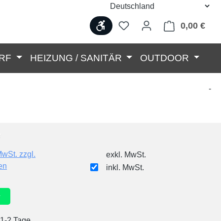
Werkzeugleiste anzeigen
0,00 €
Ware
RF
HEIZUNG / SANITÄR
OUTDOOR
-
MwSt. zzgl.
exkl. MwSt.
en
inkl. MwSt.
r
 1-2 Tage