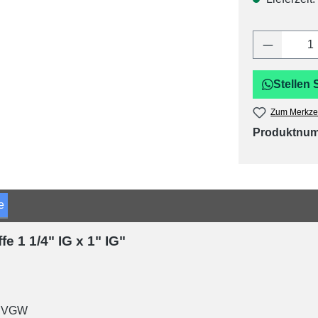
Produkt 
Stellen 
Zum Merkzet
Produktnu
e
 1 1/4" IG x 1" IG"
 DVGW