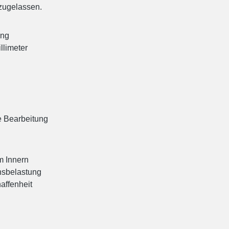
 zugelassen.
ung
llimeter
e Bearbeitung
m Innern
nsbelastung
affenheit